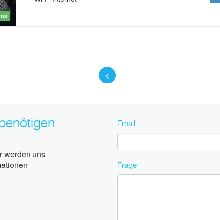
otos
benötigen
Email
ir werden uns
Frage
mationen