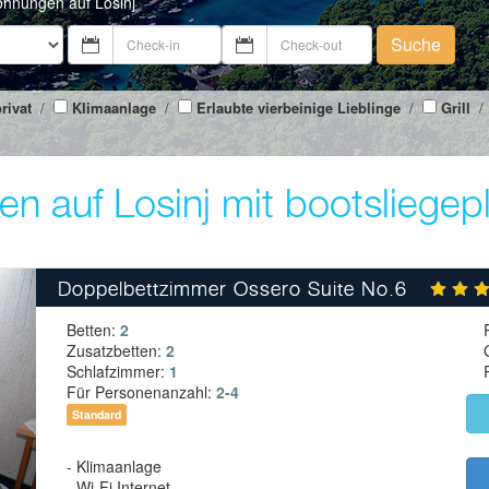
ohnungen auf Losinj
Suche
rivat
/
Klimaanlage
/
Erlaubte vierbeinige Lieblinge
/
Grill
/
n auf Losinj mit bootsliegep
Doppelbettzimmer Ossero Suite No.6
Betten:
2
Zusatzbetten:
2
Schlafzimmer:
1
Für Personenanzahl:
2-4
Standard
- Klimaanlage
- Wi-Fi Internet