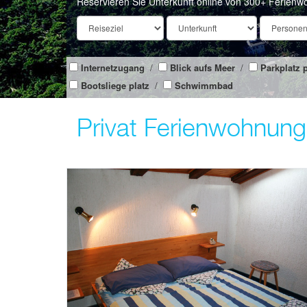
Reservieren Sie Unterkunft online von 300+ Ferienw
Internetzugang
/
Blick aufs Meer
/
Parkplatz p
Bootsliege platz
/
Schwimmbad
Privat Ferienwohnunge