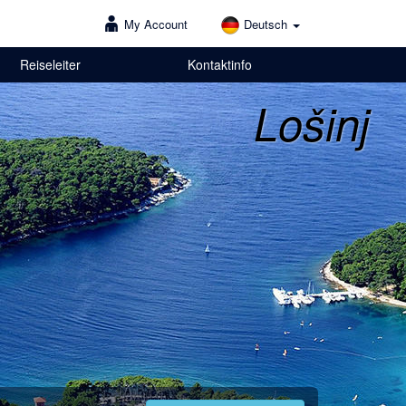
My Account
Deutsch
Reiseleiter
Kontaktinfo
Lošinj