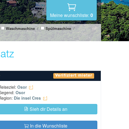
Meine wunschliste:
0
Waschmaschine
/
Spülmaschine
/
latz
Verifiziert mieter
Reiseziel:
Osor
Gegend:
Osor
Region:
Die insel Cres
Sieh dir Details an
In die Wunschliste