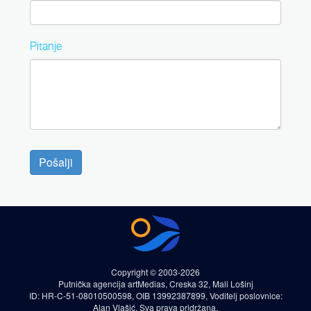
Pitanje
Pošalji
Copyright © 2003-2026
Putnička agencija artMedias, Creska 32, Mali Lošinj
ID: HR-C-51-08010500598, OIB 13992387899, Voditelj poslovnice:
Alan Vlašić. Sva prava pridržana.