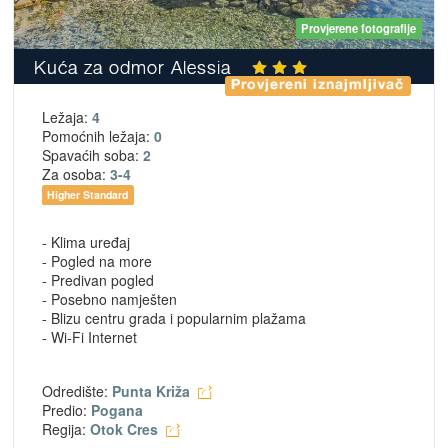
Provjerene fotografije
Kuća za odmor Alessia
Provjereni iznajmljivač
Ležaja:
4
Pomoćnih ležaja:
0
Spavaćih soba:
2
Za osoba:
3-4
Higher Standard
- Klima uređaj
- Pogled na more
- Predivan pogled
- Posebno namješten
- Blizu centru grada i popularnim plažama
- Wi-Fi Internet
Odredište:
Punta Križa
Predio:
Pogana
Regija:
Otok Cres