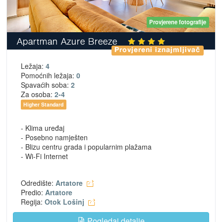
Provjerene fotografije
Apartman Azure Breeze
Provjereni iznajmljivač
Ležaja:
4
Pomoćnih ležaja:
0
Spavaćih soba:
2
Za osoba:
2-4
Higher Standard
- Klima uređaj
- Posebno namješten
- Blizu centru grada i popularnim plažama
- Wi-Fi Internet
Odredište:
Artatore
Predio:
Artatore
Regija:
Otok Lošinj
Pogledaj detalje