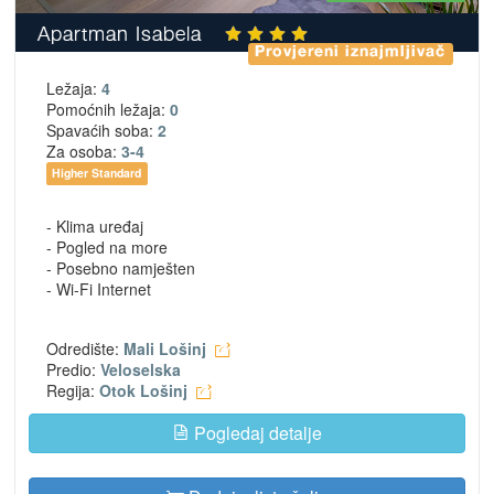
Apartman Isabela
Provjereni iznajmljivač
Ležaja:
4
Pomoćnih ležaja:
0
Spavaćih soba:
2
Za osoba:
3-4
Higher Standard
- Klima uređaj
- Pogled na more
- Posebno namješten
- Wi-Fi Internet
Odredište:
Mali Lošinj
Predio:
Veloselska
Regija:
Otok Lošinj
Pogledaj detalje