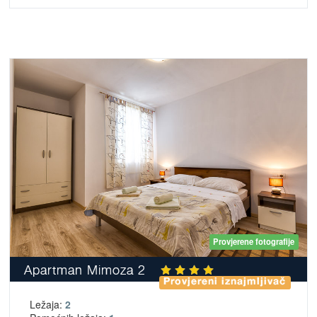
Provjerene fotografije
Apartman Mimoza 2
Provjereni iznajmljivač
Ležaja:
2