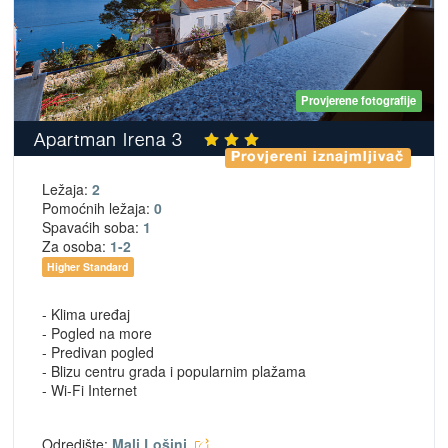
Provjerene fotografije
Apartman Irena 3
Provjereni iznajmljivač
Ležaja:
2
Pomoćnih ležaja:
0
Spavaćih soba:
1
Za osoba:
1-2
Higher Standard
- Klima uređaj
- Pogled na more
- Predivan pogled
- Blizu centru grada i popularnim plažama
- Wi-Fi Internet
Odredište:
Mali Lošinj