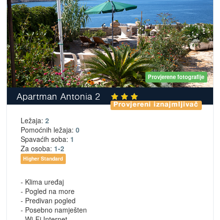
Provjerene fotografije
Apartman Antonia 2
Provjereni iznajmljivač
Ležaja:
2
Pomoćnih ležaja:
0
Spavaćih soba:
1
Za osoba:
1-2
Higher Standard
- Klima uređaj
- Pogled na more
- Predivan pogled
- Posebno namješten
- Wi-Fi Internet