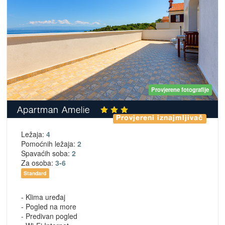
Provjerene fotografije
Apartman Amelie
Provjereni iznajmljivač
Ležaja:
4
Pomoćnih ležaja:
2
Spavaćih soba:
2
Za osoba:
3-6
Standard
- Klima uređaj
- Pogled na more
- Predivan pogled