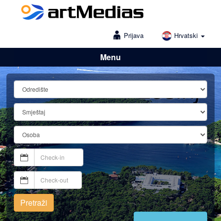
Prijava
Hrvatski
Menu
Lošinj
Pretraži