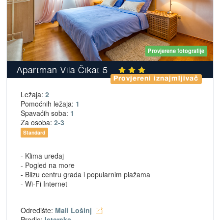
Provjerene fotografije
Apartman Vila Čikat 5
Provjereni iznajmljivač
Ležaja:
2
Pomoćnih ležaja:
1
Spavaćih soba:
1
Za osoba:
2-3
Standard
- Klima uređaj
- Pogled na more
- Blizu centru grada i popularnim plažama
- Wi-Fi Internet
Odredište:
Mali Lošinj
Predio:
Istarska