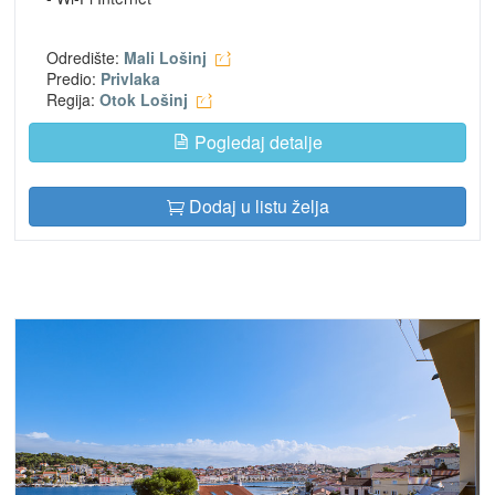
Odredište:
Mali Lošinj
Predio:
Privlaka
Regija:
Otok Lošinj
Pogledaj detalje
Dodaj u listu želja