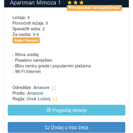
Apartman Mimoza 1
Provjereni iznajmljivač
Ležaja:
4
Pomoćnih ležaja:
0
Spavaćih soba:
2
Za osoba:
3-4
Higher Standard
- Klima uređaj
- Posebno namješten
- Blizu centru grada i popularnim plažama
- Wi-Fi Internet
Odredište:
Artatore
Predio:
Artatore
Regija:
Otok Lošinj
Pogledaj detalje
Dodaj u listu želja