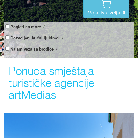
Moja lista želja:
0
Pogled na more
/
Dozvoljeni kućni ljubimci
/
Najam veza za brodice
/
Ponuda smještaja
turističke agencije
artMedias