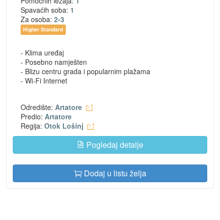
Pomoćnih ležaja:
1
Spavaćih soba:
1
Za osoba:
2-3
Higher Standard
- Klima uređaj
- Posebno namješten
- Blizu centru grada i popularnim plažama
- Wi-Fi Internet
Odredište:
Artatore
Predio:
Artatore
Regija:
Otok Lošinj
Pogledaj detalje
Dodaj u listu želja