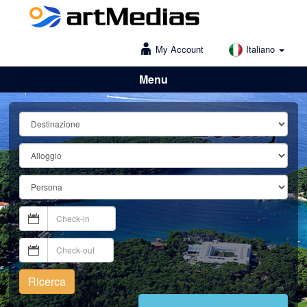
My Account
Italiano
Menu
Lošinj
Ricerca