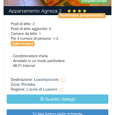
Fotografie provate
Appartamento Agneza 2
Verificato proprietario
Posti di letto:
2
Posti di letto aggiuntivi:
0
Camere da letto:
1
Per il numero di persone:
1-2
Higher Standard
- Condizionatore d'aria
- Arredato in un modo particolare
- Wi-Fi Internet
Destinazione:
Lussinpiccolo
Zona:
Privlaka
Regione:
L’isola di Lussino
Guarda i dettagli
Nel listino delle richieste