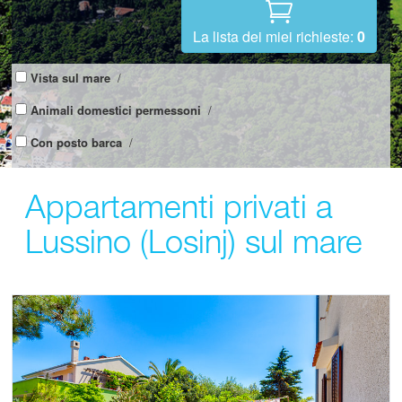
La lista dei miei richieste:
0
Vista sul mare
/
Animali domestici permessoni
/
Con posto barca
/
Appartamenti privati a
Lussino (Losinj) sul mare