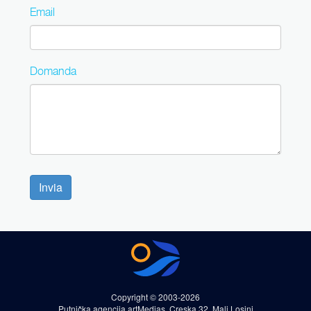
Email
Domanda
Invia
Copyright © 2003-2026
Putnička agencija artMedias, Creska 32, Mali Losinj