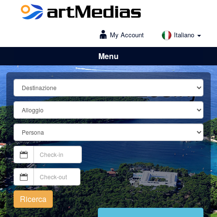
My Account
Italiano
Menu
Lošinj
Ricerca