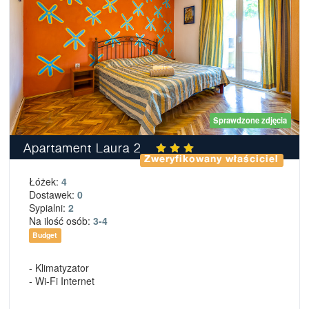
Sprawdzone zdjęcia
Apartament Laura 2
Zweryfikowany właściciel
Łóżek:
4
Dostawek:
0
Sypialni:
2
Na ilość osób:
3-4
Budget
- Klimatyzator
- Wi-Fi Internet