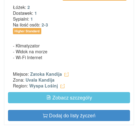
Łóżek:
2
Dostawek:
1
Sypialni:
1
Na ilość osób:
2-3
Higher Standard
- Klimatyzator
- Widok na morze
- Wi-Fi Internet
Miejsce:
Zatoka Kandija
Zona:
Uvala Kandija
Region:
Wyspa Lošinj
Zobacz szczegóły
Dodaj do listy życzeń