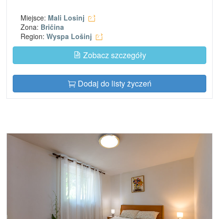
Miejsce:
Mali Losinj
Zona:
Bričina
Region:
Wyspa Lošinj
Zobacz szczegóły
Dodaj do listy życzeń