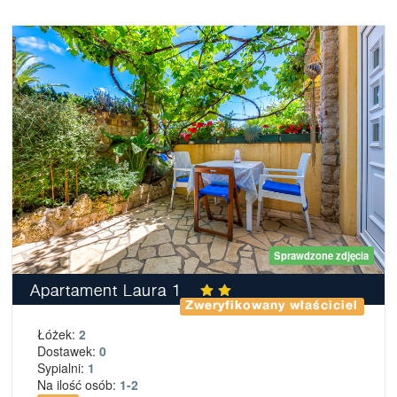
Sprawdzone zdjęcia
Apartament Laura 1
Zweryfikowany właściciel
Łóżek:
2
Dostawek:
0
Sypialni:
1
Na ilość osób:
1-2