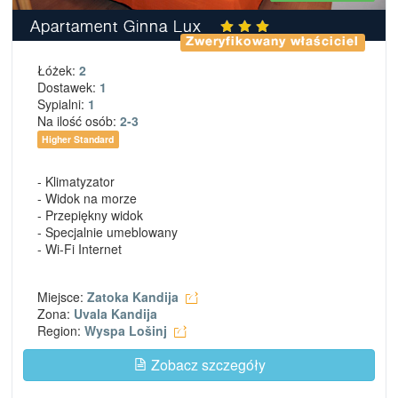
Apartament Ginna Lux
Zweryfikowany właściciel
Łóżek:
2
Dostawek:
1
Sypialni:
1
Na ilość osób:
2-3
Higher Standard
- Klimatyzator
- Widok na morze
- Przepiękny widok
- Specjalnie umeblowany
- Wi-Fi Internet
Miejsce:
Zatoka Kandija
Zona:
Uvala Kandija
Region:
Wyspa Lošinj
Zobacz szczegóły