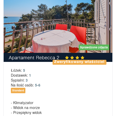
Sprawdzone zdjęcia
Apartament Rebecca 2
Zweryfikowany właściciel
Łóżek:
5
Dostawek:
1
Sypialni:
3
Na ilość osób:
5-6
Standard
- Klimatyzator
- Widok na morze
- Przepiękny widok