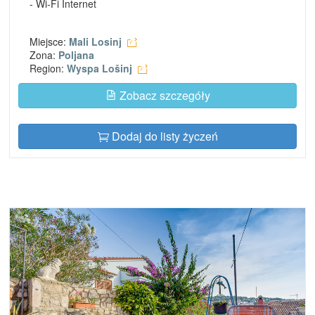
- Wi-Fi Internet
Miejsce:
Mali Losinj
Zona:
Poljana
Region:
Wyspa Lošinj
Zobacz szczegóły
Dodaj do listy życzeń