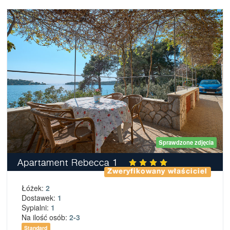
Sprawdzone zdjęcia
Apartament Rebecca 1
Zweryfikowany właściciel
Łóżek:
2
Dostawek:
1
Sypialni:
1
Na ilość osób:
2-3
Standard