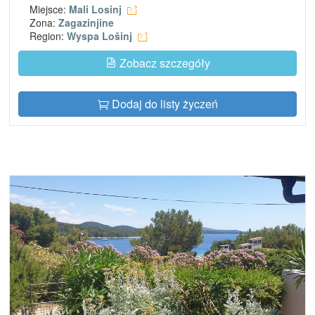
Miejsce:
Mali Losinj
Zona:
Zagazinjine
Region:
Wyspa Lošinj
Zobacz szczegóły
Dodaj do listy życzeń