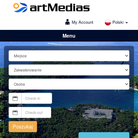
My Account
Polski
Menu
Lošinj
Poszukaj