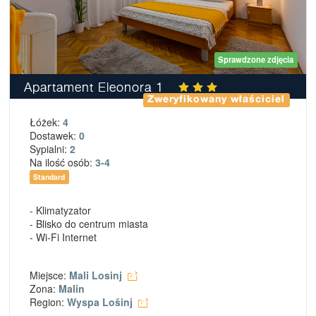
Sprawdzone zdjęcia
Apartament Eleonora 1
Zweryfikowany właściciel
Łóżek:
4
Dostawek:
0
Sypialni:
2
Na ilość osób:
3-4
Standard
- Klimatyzator
- Blisko do centrum miasta
- Wi-Fi Internet
Miejsce:
Mali Losinj
Zona:
Malin
Region:
Wyspa Lošinj