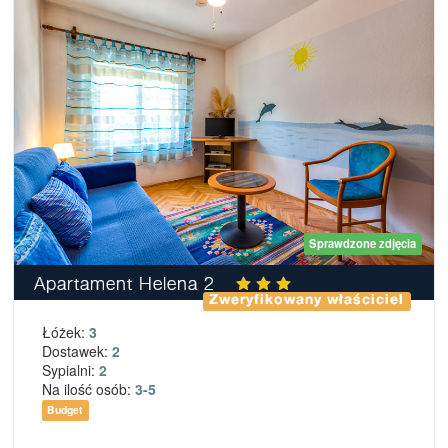
Sprawdzone zdjęcia
Apartament Helena 2
Zweryfikowany właściciel
Łóżek:
3
Dostawek:
2
Sypialni:
2
Na ilość osób:
3-5
Budget