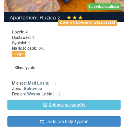
Sprawdzone zdjęcia
Apartament Ruzica 2
Zweryfikowany właściciel
Łóżek:
4
Dostawek:
1
Sypialni:
2
Na ilość osób:
3-5
Budget
- Klimatyzator
Miejsce:
Mali Losinj
Zona:
Bukovica
Region:
Wyspa Lošinj
Zobacz szczegóły
Dodaj do listy życzeń