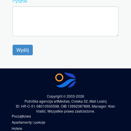
Pytanie
Wyślij
Copyright © 2003-2026
Putnička agencija artMedias, Creska 32, Mali Losinj
ID: HR-C-51-08010500598, OIB 13992387899, Manager: Alan
Vlašić. Wszystkie prawa zastrzeżone.
Początkowa
Apartamenty i pokoje
Hotele