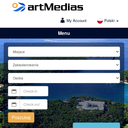
My Account
Polski
Menu
Lošinj
Poszukaj