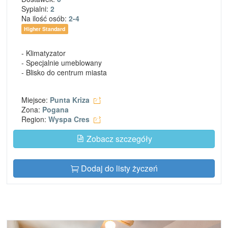
Sypialni:
2
Na ilość osób:
2-4
Higher Standard
- Klimatyzator
- Specjalnie umeblowany
- Blisko do centrum miasta
Miejsce:
Punta Kriza
Zona:
Pogana
Region:
Wyspa Cres
Zobacz szczegóły
Dodaj do listy życzeń