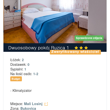
Sprawdzone zdjęcia
Dwuosobowy pokój Ruzica 1
Zweryfikowany właściciel
Łóżek:
2
Dostawek:
0
Sypialni:
1
Na ilość osób:
1-2
Budget
- Klimatyzator
Miejsce:
Mali Losinj
Zona:
Bukovica