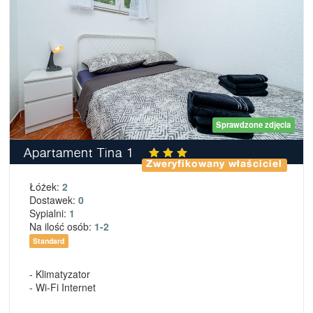
Sprawdzone zdjęcia
Apartament Tina 1
Zweryfikowany właściciel
Łóżek:
2
Dostawek:
0
Sypialni:
1
Na ilość osób:
1-2
Standard
- Klimatyzator
- Wi-Fi Internet