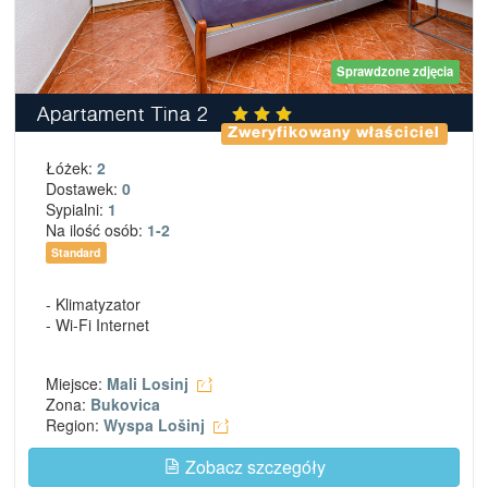
Sprawdzone zdjęcia
Apartament Tina 2
Zweryfikowany właściciel
Łóżek:
2
Dostawek:
0
Sypialni:
1
Na ilość osób:
1-2
Standard
- Klimatyzator
- Wi-Fi Internet
Miejsce:
Mali Losinj
Zona:
Bukovica
Region:
Wyspa Lošinj
Zobacz szczegóły