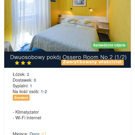
Sprawdzone zdjęcia
Dwuosobowy pokój Ossero Room No.2 (1/2)
Zweryfikowany właściciel
Łóżek:
2
Dostawek:
0
Sypialni:
1
Na ilość osób:
1-2
Standard
- Klimatyzator
- Wi-Fi Internet
Miejsce:
Osor