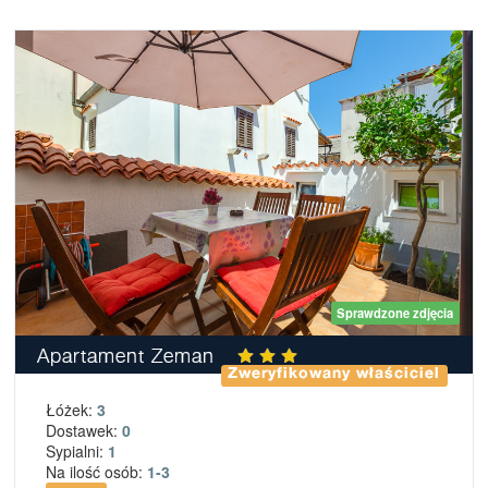
Sprawdzone zdjęcia
Apartament Zeman
Zweryfikowany właściciel
Łóżek:
3
Dostawek:
0
Sypialni:
1
Na ilość osób:
1-3