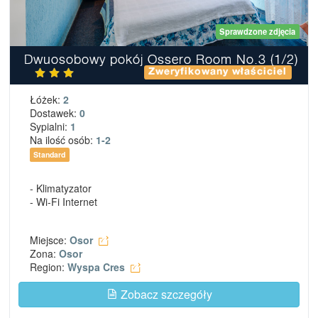
Sprawdzone zdjęcia
Dwuosobowy pokój Ossero Room No.3 (1/2)
Zweryfikowany właściciel
Łóżek:
2
Dostawek:
0
Sypialni:
1
Na ilość osób:
1-2
Standard
- Klimatyzator
- Wi-Fi Internet
Miejsce:
Osor
Zona:
Osor
Region:
Wyspa Cres
Zobacz szczegóły