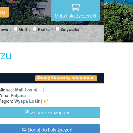
kaj
Moja lista życzeń:
0
mowe
/
Grill
/
Pralka
/
Zmywarka
/
rzu
Zweryfikowany właściciel
Miejsce:
Mali Losinj
Zona:
Poljana
Region:
Wyspa Lošinj
Zobacz szczegóły
Dodaj do listy życzeń