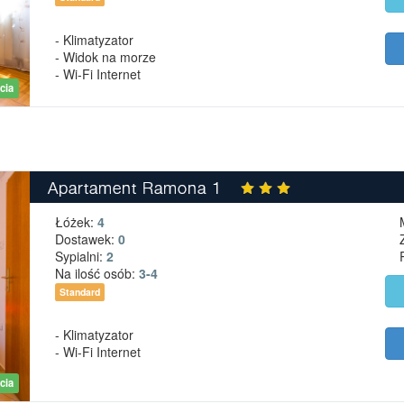
- Klimatyzator
- Widok na morze
- Wi-Fi Internet
cia
Apartament Ramona 1
Łóżek:
4
Dostawek:
0
Sypialni:
2
Na ilość osób:
3-4
Standard
- Klimatyzator
- Wi-Fi Internet
cia