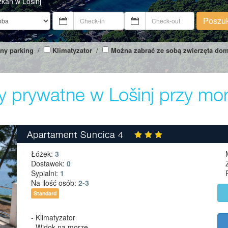
zkań w Losinj
Poszu
ny parking
/
Klimatyzator
/
Można zabrać ze sobą zwierzęta do
y prywatne w Lošinj przy mo
Apartament Suncica 4
Łóżek:
3
Dostawek:
0
Sypialni:
1
Na ilość osób:
2-3
Standard
- Klimatyzator
- Widok na morze