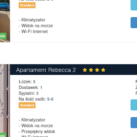
Standard
- Klimatyzator
- Widok na morze
- Wi-Fi Internet
cia
Apartament Rebecca 2
Łóżek:
5
Dostawek:
1
Sypialni:
3
Na ilość osób:
5-6
Standard
- Klimatyzator
- Widok na morze
- Przepiękny widok
cia
- Wi-Fi Internet