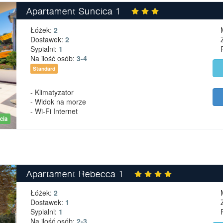
Apartament Suncica 1
Łóżek:
2
Dostawek:
2
Sypialni:
1
Na ilość osób:
3-4
Standard
- Klimatyzator
- Widok na morze
- Wi-Fi Internet
cia
Apartament Rebecca 1
Łóżek:
2
Dostawek:
1
Sypialni:
1
Na ilość osób:
2-3