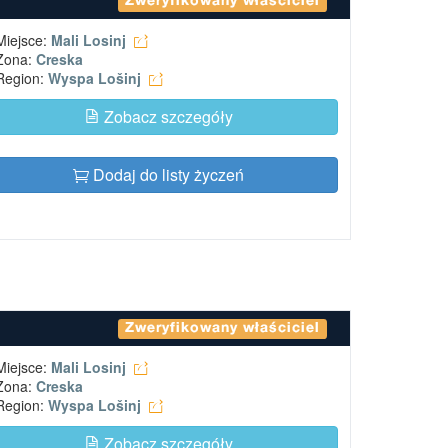
Zweryfikowany właściciel
Miejsce:
Mali Losinj
Zona:
Creska
Region:
Wyspa Lošinj
Zobacz szczegóły
Dodaj do listy życzeń
Zweryfikowany właściciel
Miejsce:
Mali Losinj
Zona:
Creska
Region:
Wyspa Lošinj
Zobacz szczegóły