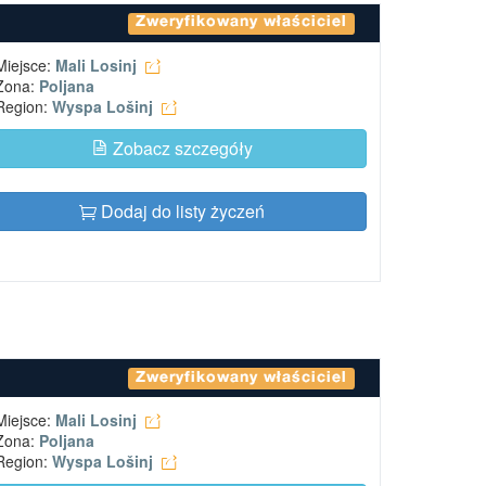
Zweryfikowany właściciel
Miejsce:
Mali Losinj
Zona:
Poljana
Region:
Wyspa Lošinj
Zobacz szczegóły
Dodaj do listy życzeń
Zweryfikowany właściciel
Miejsce:
Mali Losinj
Zona:
Poljana
Region:
Wyspa Lošinj