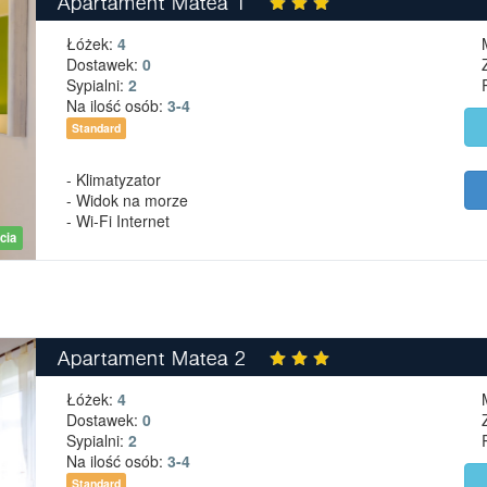
Apartament Matea 1
Łóżek:
4
Dostawek:
0
Sypialni:
2
Na ilość osób:
3-4
Standard
- Klimatyzator
- Widok na morze
- Wi-Fi Internet
cia
Apartament Matea 2
Łóżek:
4
Dostawek:
0
Sypialni:
2
Na ilość osób:
3-4
Standard