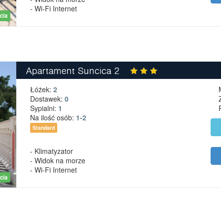
- Wi-Fi Internet
cia
Apartament Suncica 2
Łóżek:
2
Dostawek:
0
Sypialni:
1
Na ilość osób:
1-2
Standard
- Klimatyzator
- Widok na morze
- Wi-Fi Internet
cia