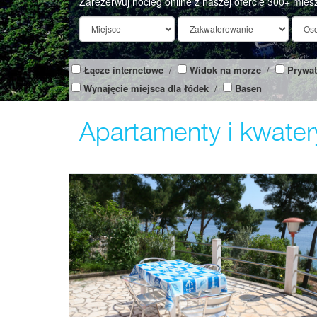
Zarezerwuj nocleg online z naszej ofercie 300+ mies
Łącze internetowe
/
Widok na morze
/
Prywat
Wynajęcie miejsca dla łódek
/
Basen
Apartamenty i kwater