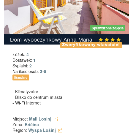
Sprawdzone zdjęcia
Dom wypoczynkowy Anna Maria
Zweryfikowany właściciel
Łóżek:
4
Dostawek:
1
Sypialni:
2
Na ilość osób:
3-5
Standard
- Klimatyzator
- Blisko do centrum miasta
- Wi-Fi Internet
Miejsce:
Mali Losinj
Zona:
Bričina
Region:
Wyspa Lošinj