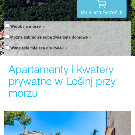
Moja lista życzeń:
0
Widok na morze
/
Można zabrać ze sobą zwierzęta domowe
/
Wynajęcie miejsca dla łódek
/
Apartamenty i kwatery
prywatne w Lošinj przy
morzu