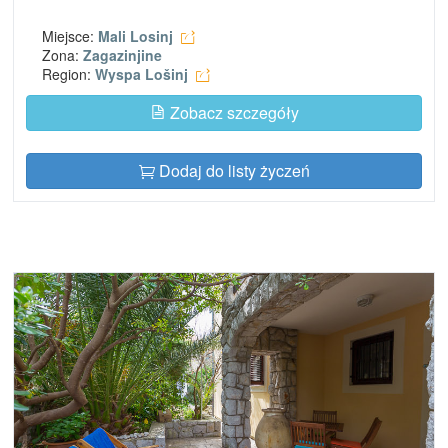
Miejsce:
Mali Losinj
Zona:
Zagazinjine
Region:
Wyspa Lošinj
Zobacz szczegóły
Dodaj do listy życzeń