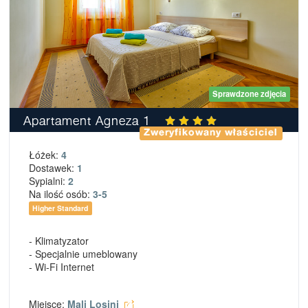
Sprawdzone zdjęcia
Apartament Agneza 1
Zweryfikowany właściciel
Łóżek:
4
Dostawek:
1
Sypialni:
2
Na ilość osób:
3-5
Higher Standard
- Klimatyzator
- Specjalnie umeblowany
- Wi-Fi Internet
Miejsce:
Mali Losinj