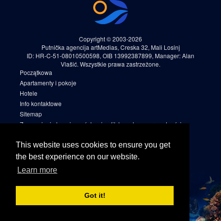
Copyright © 2003-2026
Putnička agencija artMedias, Creska 32, Mali Losinj
ID: HR-C-51-08010500598, OIB 13992387899, Manager: Alan
Vlašić. Wszystkie prawa zastrzeżone.
Początkowa
Apartamenty i pokoje
Hotele
Info kontaktowe
Sitemap
Zapewnienie bezpieczeństwa i polityka ochrony prywatności
danych
Warunki rezerwacji
This website uses cookies to ensure you get
Cookies
the best experience on our website.
Sitemap 2
Learn more
Facebook
Instagram
Got it!
Linkedin