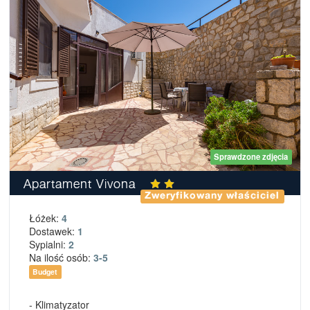
Sprawdzone zdjęcia
Apartament Vivona
Zweryfikowany właściciel
Łóżek:
4
Dostawek:
1
Sypialni:
2
Na ilość osób:
3-5
Budget
- Klimatyzator