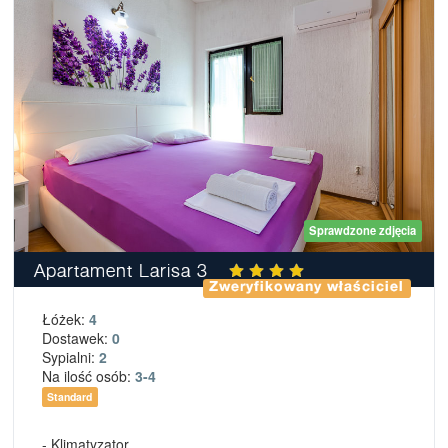
Sprawdzone zdjęcia
Apartament Larisa 3
Zweryfikowany właściciel
Łóżek:
4
Dostawek:
0
Sypialni:
2
Na ilość osób:
3-4
Standard
- Klimatyzator