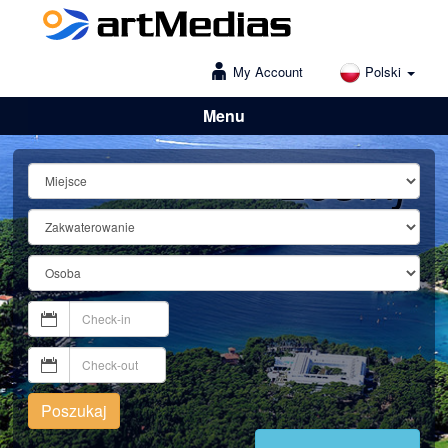
My Account
Polski
Menu
Lošinj
Poszukaj