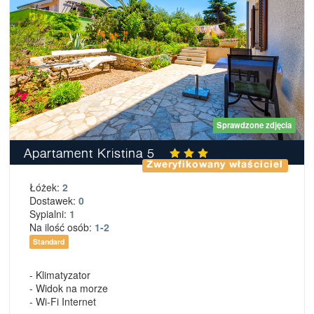
Sprawdzone zdjęcia
Apartament Kristina 5
Zweryfikowany właściciel
Łóżek:
2
Dostawek:
0
Sypialni:
1
Na ilość osób:
1-2
Standard
- Klimatyzator
- Widok na morze
- Wi-Fi Internet