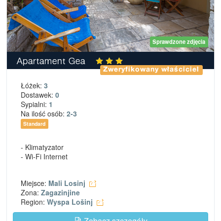
Sprawdzone zdjęcia
Apartament Gea
Zweryfikowany właściciel
Łóżek:
3
Dostawek:
0
Sypialni:
1
Na ilość osób:
2-3
Standard
- Klimatyzator
- Wi-Fi Internet
Miejsce:
Mali Losinj
Zona:
Zagazinjine
Region:
Wyspa Lošinj
Zobacz szczegóły