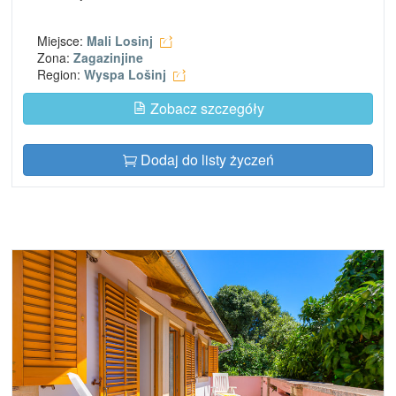
Miejsce:
Mali Losinj
Zona:
Zagazinjine
Region:
Wyspa Lošinj
Zobacz szczegóły
Dodaj do listy życzeń