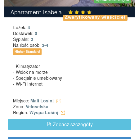
Apartament Isabela
Zweryfikowany właściciel
Łóżek:
4
Dostawek:
0
Sypialni:
2
Na ilość osób:
3-4
Higher Standard
- Klimatyzator
- Widok na morze
- Specjalnie umeblowany
- Wi-Fi Internet
Miejsce:
Mali Losinj
Zona:
Veloselska
Region:
Wyspa Lošinj
Zobacz szczegóły