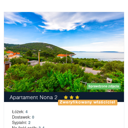
Sprawdzone zdjęcia
Apartament Nona 2
Zweryfikowany właściciel
Łóżek:
4
Dostawek:
0
Sypialni:
2
Na ilość osób:
3-4