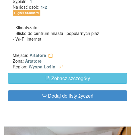
Sypialni:
1
Na ilość osób:
1-2
Higher Standard
- Klimatyzator
- Blisko do centrum miasta i popularnych plaż
- Wi-Fi Internet
Miejsce:
Artatore
Zona:
Artatore
Region:
Wyspa Lošinj
Zobacz szczegóły
Dodaj do listy życzeń