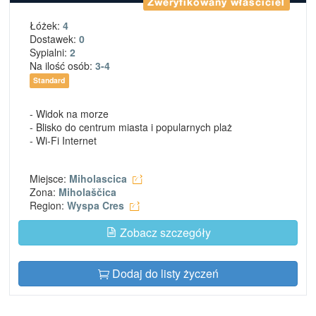
Zweryfikowany właściciel
Łóżek:
4
Dostawek:
0
Sypialni:
2
Na ilość osób:
3-4
Standard
- Widok na morze
- Blisko do centrum miasta i popularnych plaż
- Wi-Fi Internet
Miejsce:
Miholascica
Zona:
Miholaščica
Region:
Wyspa Cres
Zobacz szczegóły
Dodaj do listy życzeń