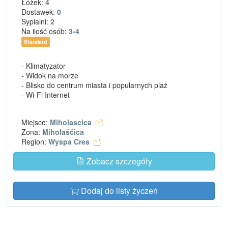
Łóżek:
4
Dostawek:
0
Sypialni:
2
Na ilość osób:
3-4
Standard
- Klimatyzator
- Widok na morze
- Blisko do centrum miasta i popularnych plaż
- Wi-Fi Internet
Miejsce:
Miholascica
Zona:
Miholaščica
Region:
Wyspa Cres
Zobacz szczegóły
Dodaj do listy życzeń