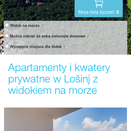
Moja lista życzeń:
0
Widok na morze
/
Można zabrać ze sobą zwierzęta domowe
/
Wynajęcie miejsca dla łódek
/
Apartamenty i kwatery
prywatne w Lošinj z
widokiem na morze