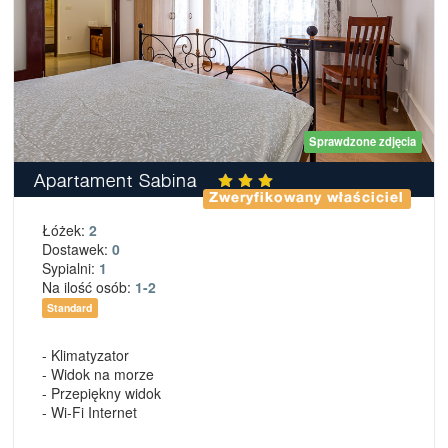
Sprawdzone zdjęcia
Apartament Sabina
Zweryfikowany właściciel
Łóżek:
2
Dostawek:
0
Sypialni:
1
Na ilość osób:
1-2
Standard
- Klimatyzator
- Widok na morze
- Przepiękny widok
- Wi-Fi Internet