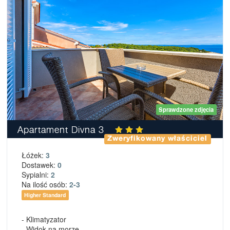
Sprawdzone zdjęcia
Apartament Divna 3
Zweryfikowany właściciel
Łóżek:
3
Dostawek:
0
Sypialni:
2
Na ilość osób:
2-3
Higher Standard
- Klimatyzator
- Widok na morze