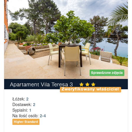
Sprawdzone zdjęcia
Apartament Vila Teresa 3
Zweryfikowany właściciel
Łóżek:
2
Dostawek:
2
Sypialni:
1
Na ilość osób:
2-4
Higher Standard