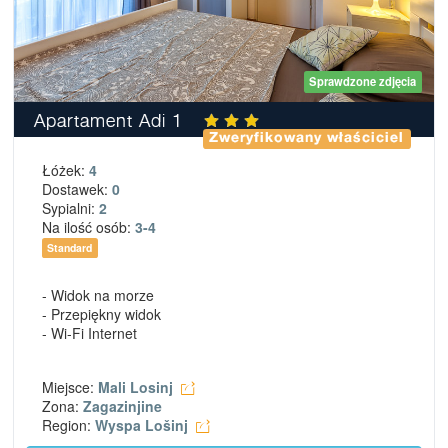
Sprawdzone zdjęcia
Apartament Adi 1
Zweryfikowany właściciel
Łóżek:
4
Dostawek:
0
Sypialni:
2
Na ilość osób:
3-4
Standard
- Widok na morze
- Przepiękny widok
- Wi-Fi Internet
Miejsce:
Mali Losinj
Zona:
Zagazinjine
Region:
Wyspa Lošinj