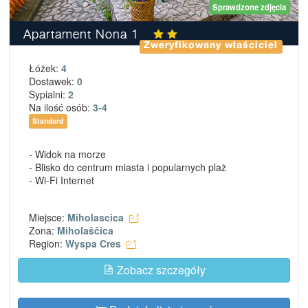
Sprawdzone zdjęcia
Apartament Nona 1
Zweryfikowany właściciel
Łóżek:
4
Dostawek:
0
Sypialni:
2
Na ilość osób:
3-4
Standard
- Widok na morze
- Blisko do centrum miasta i popularnych plaż
- Wi-Fi Internet
Miejsce:
Miholascica
Zona:
Miholaščica
Region:
Wyspa Cres
Zobacz szczegóły