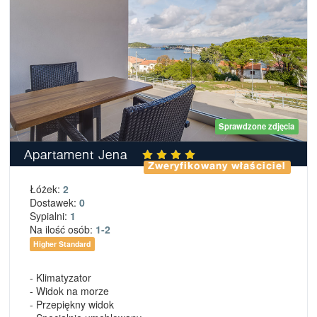
Sprawdzone zdjęcia
Apartament Jena
Zweryfikowany właściciel
Łóżek:
2
Dostawek:
0
Sypialni:
1
Na ilość osób:
1-2
Higher Standard
- Klimatyzator
- Widok na morze
- Przepiękny widok