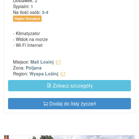
Dostawek:
2
Sypialni:
1
Na ilość osób:
3-4
Higher Standard
- Klimatyzator
- Widok na morze
- Wi-Fi Internet
Miejsce:
Mali Losinj
Zona:
Poljana
Region:
Wyspa Lošinj
Zobacz szczegóły
Dodaj do listy życzeń