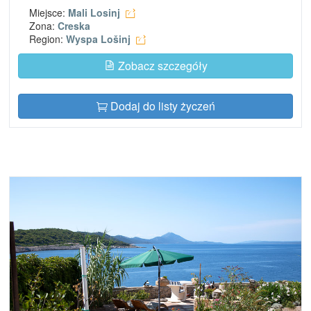
Miejsce:
Mali Losinj
Zona:
Creska
Region:
Wyspa Lošinj
Zobacz szczegóły
Dodaj do listy życzeń