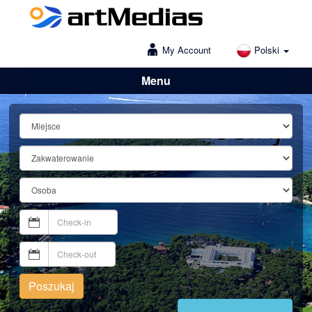
My Account
Polski
Menu
Lošinj
Poszukaj