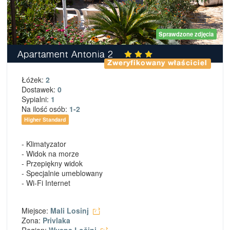
Sprawdzone zdjęcia
Apartament Antonia 2
Zweryfikowany właściciel
Łóżek:
2
Dostawek:
0
Sypialni:
1
Na ilość osób:
1-2
Higher Standard
- Klimatyzator
- Widok na morze
- Przepiękny widok
- Specjalnie umeblowany
- Wi-Fi Internet
Miejsce:
Mali Losinj
Zona:
Privlaka
Region:
Wyspa Lošinj