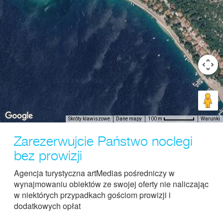
Skróty klawiszowe
Dane mapy
Warunki
100 m
Zarezerwujcie Państwo noclegi
bez prowizji
Agencja turystyczna artMedias pośredniczy w
wynajmowaniu obiektów ze swojej oferty nie naliczając
w niektórych przypadkach gościom prowizji i
dodatkowych opłat