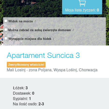
Moja lista życzeń:
0
Widok na morze
/
Można zabrać ze sobą zwierzęta domowe
/
Wynajęcie miejsca dla łódek
/
Apartament Suncica 3
Zweryfikowany właściciel
Mali Losinj - zona Poljana, Wyspa Lošinj, Chorwacja
Łóżek:
3
Dostawek:
0
Sypialni:
1
Na ilość osób:
2-3