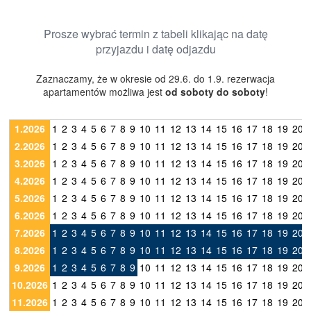
Prosze wybrać termin z tabeli klikając na datę
przyjazdu i datę odjazdu
Zaznaczamy, że w okresie od 29.6. do 1.9. rezerwacja
apartamentów możliwa jest
od soboty do soboty
!
1.2026
1
2
3
4
5
6
7
8
9
10
11
12
13
14
15
16
17
18
19
20
2.2026
1
2
3
4
5
6
7
8
9
10
11
12
13
14
15
16
17
18
19
20
3.2026
1
2
3
4
5
6
7
8
9
10
11
12
13
14
15
16
17
18
19
20
4.2026
1
2
3
4
5
6
7
8
9
10
11
12
13
14
15
16
17
18
19
20
5.2026
1
2
3
4
5
6
7
8
9
10
11
12
13
14
15
16
17
18
19
20
6.2026
1
2
3
4
5
6
7
8
9
10
11
12
13
14
15
16
17
18
19
20
7.2026
1
2
3
4
5
6
7
8
9
10
11
12
13
14
15
16
17
18
19
20
8.2026
1
2
3
4
5
6
7
8
9
10
11
12
13
14
15
16
17
18
19
20
9.2026
1
2
3
4
5
6
7
8
9
10
11
12
13
14
15
16
17
18
19
20
10.2026
1
2
3
4
5
6
7
8
9
10
11
12
13
14
15
16
17
18
19
20
11.2026
1
2
3
4
5
6
7
8
9
10
11
12
13
14
15
16
17
18
19
20