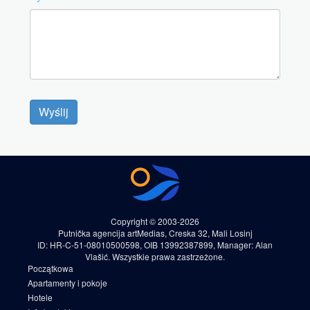
Wyślij
Copyright © 2003-2026
Putnička agencija artMedias, Creska 32, Mali Losinj
ID: HR-C-51-08010500598, OIB 13992387899, Manager: Alan
Vlašić. Wszystkie prawa zastrzeżone.
Początkowa
Apartamenty i pokoje
Hotele