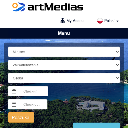
My Account
Polski
Menu
Lošinj
Poszukaj