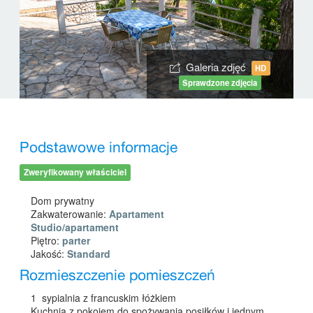
Galeria zdjęć
HD
Sprawdzone zdjęcia
Podstawowe informacje
Zweryfikowany właściciel
Dom prywatny
Zakwaterowanie:
Apartament
Studio/apartament
Piętro:
parter
Jakość:
Standard
Rozmieszczenie pomieszczeń
1 sypialnia z francuskim łóżkiem
Kuchnia z pokojem do spożywania posiłków i jednym