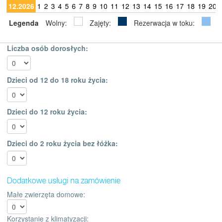
12.2026
1
2
3
4
5
6
7
8
9
10
11
12
13
14
15
16
17
18
19
20
Legenda
Wolny:
Zajęty:
Rezerwacja w toku:
Liczba osób dorosłych:
Dzieci od 12 do 18 roku życia:
Dzieci do 12 roku życia:
Dzieci do 2 roku życia bez łóżka:
Dodatkowe usługi na zamówienie
Małe zwierzęta domowe:
Korzystanie z klimatyzacji: