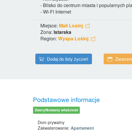
- Blisko do centrum miasta i popularnych pl
- Wi-Fi Internet
Miejsce:
Mali Losinj
Zona:
Istarska
Region:
Wyspa Lošinj
Dodaj do listy życzeń
Zarezerw
Podstawowe informacje
Zweryfikowany właściciel
Dom prywatny
Zakwaterowanie:
Apartament