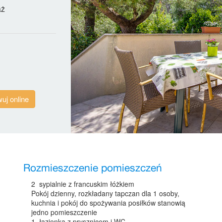
aż
uj online
Rozmieszczenie pomieszczeń
2 sypialnie z francuskim łóżkiem
Pokój dzienny, rozkładany tapczan dla 1 osoby,
kuchnia i pokój do spożywania posiłków stanowią
jedno pomieszczenie
1 łazienka z prysznicem i WC