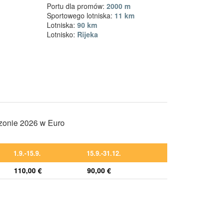
Portu dla promów:
2000 m
Sportowego lotniska:
11 km
Lotniska:
90 km
Lotnisko:
Rijeka
ezonie 2026 w Euro
1.9.-15.9.
15.9.-31.12.
110,00 €
90,00 €