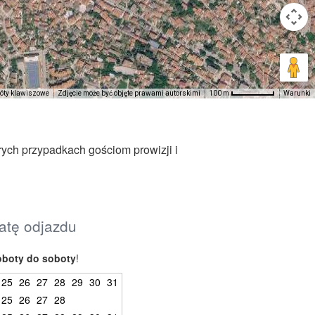
róty klawiszowe
Zdjęcie może być objęte prawami autorskimi
Warunki
100 m
rych przypadkach gościom prowizji i
datę odjazdu
oboty do soboty
!
25
26
27
28
29
30
31
25
26
27
28