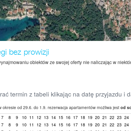
Sk
i bez prowizji
ynajmowaniu obiektów ze swojej oferty nie naliczając w niektó
ać termin z tabeli klikając na datę przyjazdu i 
 okresie od 29.6. do 1.9. rezerwacja apartamentów możliwa jest
od s
7
8
9
10
11
12
13
14
15
16
17
18
19
20
21
22
23
24
7
8
9
10
11
12
13
14
15
16
17
18
19
20
21
22
23
24