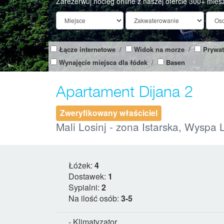
Zarezerwuj nocleg online z naszej ofercie 300+ mies
Łącze internetowe
/
Widok na morze
/
Prywat
Wynajęcie miejsca dla łódek
/
Basen
Apartament Dijana 2
Zweryfikowany właściciel
Mali Losinj - zona Istarska, Wyspa 
Łóżek:
4
Dostawek:
1
Sypialni:
2
Na ilość osób:
3-5
- Klimatyzator