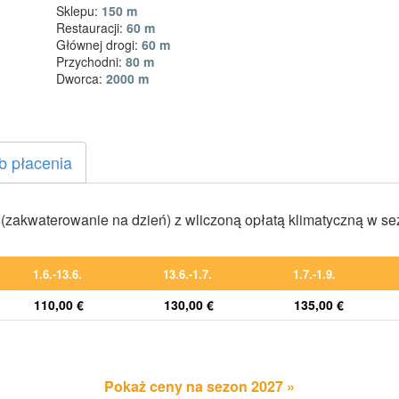
Sklepu:
150 m
Restauracji:
60 m
Głównej drogi:
60 m
Przychodni:
80 m
Dworca:
2000 m
b płacenia
zakwaterowanie na dzień) z wliczoną opłatą klimatyczną w s
1.6.-13.6.
13.6.-1.7.
1.7.-1.9.
110,00 €
130,00 €
135,00 €
Pokaż ceny na sezon 2027 »