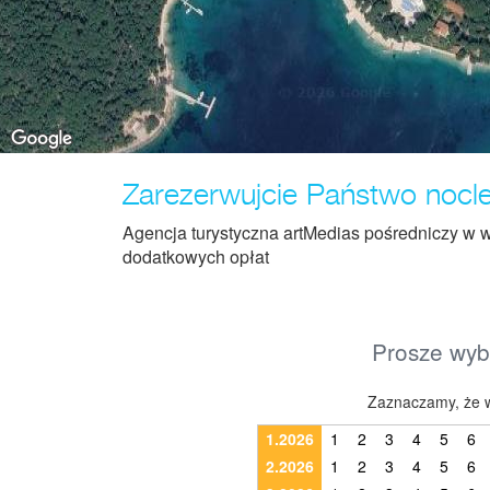
Zarezerwujcie Państwo nocleg
Agencja turystyczna artMedias pośredniczy w w
dodatkowych opłat
Prosze wybr
Zaznaczamy, że w
1.2026
1
2
3
4
5
6
2.2026
1
2
3
4
5
6