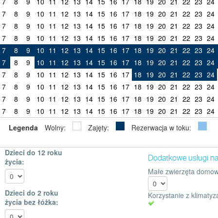
7
8
9
10
11
12
13
14
15
16
17
18
19
20
21
22
23
24
7
8
9
10
11
12
13
14
15
16
17
18
19
20
21
22
23
24
7
8
9
10
11
12
13
14
15
16
17
18
19
20
21
22
23
24
7
8
9
10
11
12
13
14
15
16
17
18
19
20
21
22
23
24
7
8
9
10
11
12
13
14
15
16
17
18
19
20
21
22
23
24
7
8
9
10
11
12
13
14
15
16
17
18
19
20
21
22
23
24
7
8
9
10
11
12
13
14
15
16
17
18
19
20
21
22
23
24
7
8
9
10
11
12
13
14
15
16
17
18
19
20
21
22
23
24
7
8
9
10
11
12
13
14
15
16
17
18
19
20
21
22
23
24
7
8
9
10
11
12
13
14
15
16
17
18
19
20
21
22
23
24
Legenda
Wolny:
Zajęty:
Rezerwacja w toku:
Dzieci do 12 roku
Dodatkowe usługi n
życia:
Małe zwierzęta domow
Dzieci do 2 roku
Korzystanie z klimatyza
życia bez łóżka: