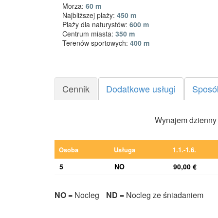
Morza:
60 m
Najbliższej plaży:
450 m
Plaży dla naturystów:
600 m
Centrum miasta:
350 m
Terenów sportowych:
400 m
Cennik
Dodatkowe usługi
Sposó
Wynajem dzienny (
Osoba
Usługa
1.1.-1.6.
5
NO
90,00 €
NO =
Nocleg
ND =
Nocleg ze śniadaniem