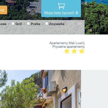
kaj
Moja lista życzeń:
0
mowe
/
Grill
/
Pralka
/
Zmywarka
/
Apartamenty Mali Losinj
Prywatne apartamenty