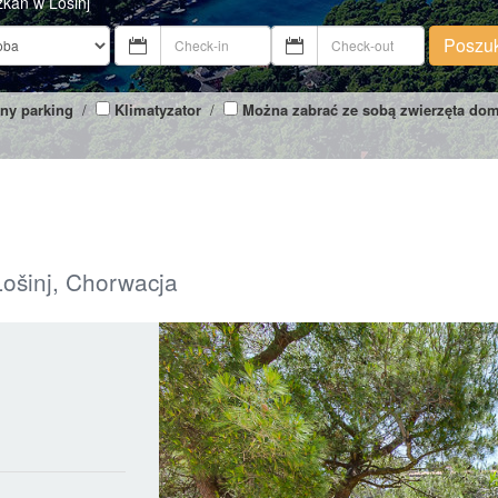
zkań w Losinj
Poszu
ny parking
/
Klimatyzator
/
Można zabrać ze sobą zwierzęta do
Lošinj, Chorwacja