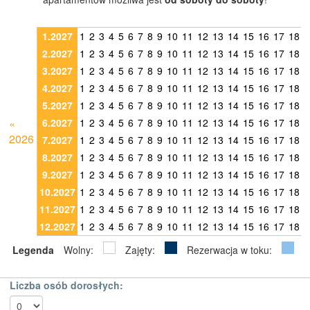
1.2027
1
2
3
4
5
6
7
8
9
10
11
12
13
14
15
16
17
18
1
2.2027
1
2
3
4
5
6
7
8
9
10
11
12
13
14
15
16
17
18
1
3.2027
1
2
3
4
5
6
7
8
9
10
11
12
13
14
15
16
17
18
1
4.2027
1
2
3
4
5
6
7
8
9
10
11
12
13
14
15
16
17
18
1
5.2027
1
2
3
4
5
6
7
8
9
10
11
12
13
14
15
16
17
18
1
«
6.2027
1
2
3
4
5
6
7
8
9
10
11
12
13
14
15
16
17
18
1
2026
7.2027
1
2
3
4
5
6
7
8
9
10
11
12
13
14
15
16
17
18
1
8.2027
1
2
3
4
5
6
7
8
9
10
11
12
13
14
15
16
17
18
1
9.2027
1
2
3
4
5
6
7
8
9
10
11
12
13
14
15
16
17
18
1
10.2027
1
2
3
4
5
6
7
8
9
10
11
12
13
14
15
16
17
18
1
11.2027
1
2
3
4
5
6
7
8
9
10
11
12
13
14
15
16
17
18
1
12.2027
1
2
3
4
5
6
7
8
9
10
11
12
13
14
15
16
17
18
1
Legenda
Wolny:
Zajęty:
Rezerwacja w toku:
Liczba osób dorosłych: