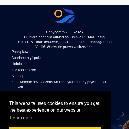
Copyright © 2003-2026
Putnička agencija artMedias, Creska 32, Mali Losinj
ID: HR-C-51-08010500598, OIB 13992387899, Manager: Alan
Vlašić. Wszystkie prawa zastrzeżone.
Początkowa
Apartamenty i pokoje
Hotele
Info kontaktowe
Sitemap
Zapewnienie bezpieczeństwa i polityka ochrony prywatności
danych
Warunki rezerwacji
Cookies
This website uses cookies to ensure you get
Sitemap 2
the best experience on our website.
Facebook
Learn more
Instagram