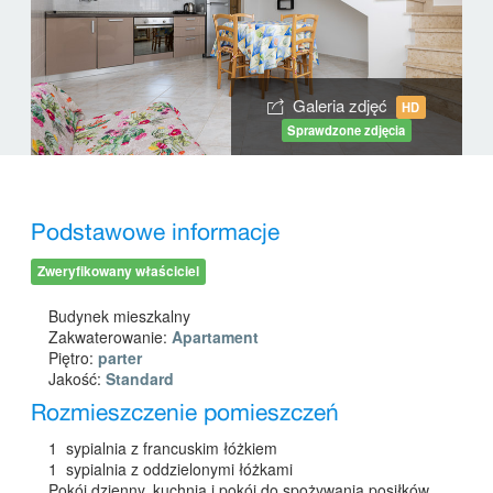
Galeria zdjęć
HD
Sprawdzone zdjęcia
Podstawowe informacje
Zweryfikowany właściciel
Budynek mieszkalny
Zakwaterowanie:
Apartament
Piętro:
parter
Jakość:
Standard
Rozmieszczenie pomieszczeń
1 sypialnia z francuskim łóżkiem
1 sypialnia z oddzielonymi łóżkami
Pokój dzienny, kuchnia i pokój do spożywania posiłków