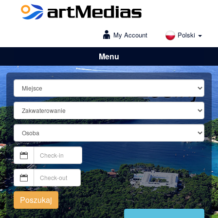
My Account
Polski
Menu
Lošinj
Poszukaj