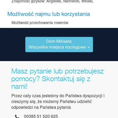
Znajomość języków: Angielski, Niemiecki, Włoski,
Możliwość najmu lub korzystania
Możliwość przechowania rowerów
Dom Mihaela
Wszystkie miejsca noclegowe
Masz pytanie lub potrzebujesz
pomocy? Skontaktuj się z
nami!
Przez cały czas jesteśmy do Państwa dyspozycji i
cieszymy się, że możemy Państwu udzielić
odpowiedzi na Państwa pytania
00385 51 520 625