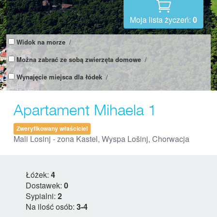
Moja lista życzeń:
0
Widok na morze
/
Można zabrać ze sobą zwierzęta domowe
/
Wynajęcie miejsca dla łódek
/
Apartament Mihaela 1
Zweryfikowany właściciel
Mali Losinj - zona Kastel, Wyspa Lošinj, Chorwacja
Łóżek:
4
Dostawek:
0
Sypialni:
2
Na ilość osób:
3-4