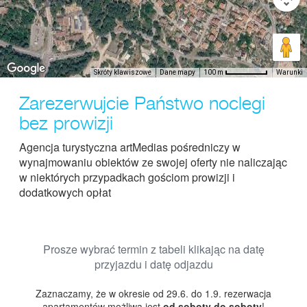
Skróty klawiszowe
Dane mapy
Warunki
100 m
Zarezerwujcie Państwo noclegi
bez prowizji
Agencja turystyczna artMedias pośredniczy w
wynajmowaniu obiektów ze swojej oferty nie naliczając
w niektórych przypadkach gościom prowizji i
dodatkowych opłat
Prosze wybrać termin z tabeli klikając na datę
przyjazdu i datę odjazdu
Zaznaczamy, że w okresie od 29.6. do 1.9. rezerwacja
apartamentów możliwa jest
od soboty do soboty
!