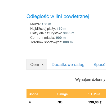
Odległość w lini powietrznej
Morza:
150 m
Najbliższej plaży:
150 m
Plaży dla naturystów:
3000 m
Centrum miasta:
900 m
Terenów sportowych:
800 m
Cennik
Dodatkowe usługi
Sposó
Wynajem dzienny (
Osoba
Usługa
1.1.-23.5.
4
NO
130,00 €