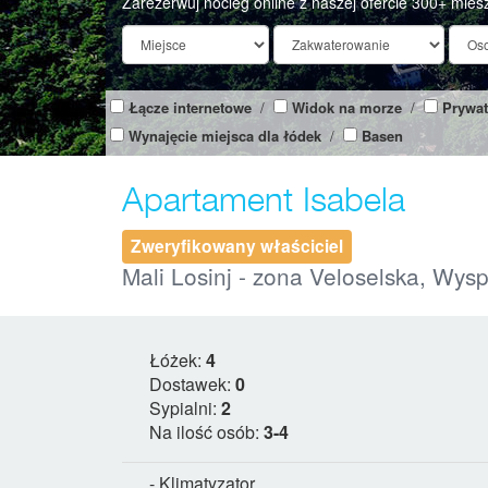
Zarezerwuj nocleg online z naszej ofercie 300+ mies
Łącze internetowe
/
Widok na morze
/
Prywat
Wynajęcie miejsca dla łódek
/
Basen
Apartament Isabela
Zweryfikowany właściciel
Mali Losinj - zona Veloselska, Wys
Łóżek:
4
Dostawek:
0
Sypialni:
2
Na ilość osób:
3-4
- Klimatyzator