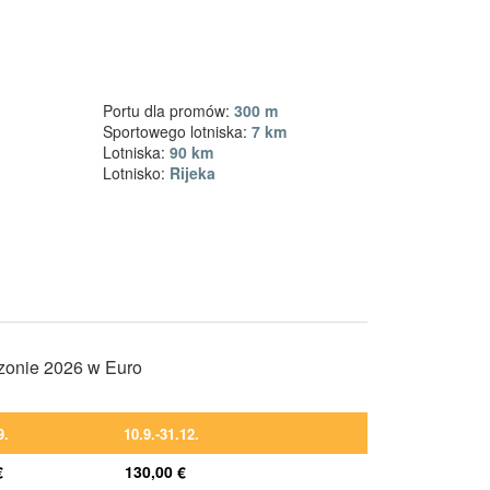
Portu dla promów:
300 m
Sportowego lotniska:
7 km
Lotniska:
90 km
Lotnisko:
Rijeka
ezonie 2026 w Euro
9.
10.9.-31.12.
€
130,00 €