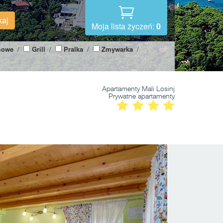
kaj
Moja lista życzeń:
0
mowe
/
Grill
/
Pralka
/
Zmywarka
/
Apartamenty Mali Losinj
Prywatne apartamenty