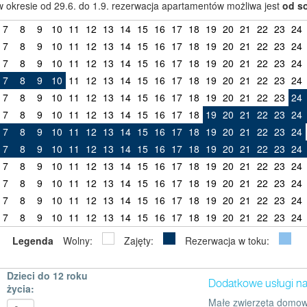
 okresie od 29.6. do 1.9. rezerwacja apartamentów możliwa jest
od s
7
8
9
10
11
12
13
14
15
16
17
18
19
20
21
22
23
24
7
8
9
10
11
12
13
14
15
16
17
18
19
20
21
22
23
24
7
8
9
10
11
12
13
14
15
16
17
18
19
20
21
22
23
24
7
8
9
10
11
12
13
14
15
16
17
18
19
20
21
22
23
24
7
8
9
10
11
12
13
14
15
16
17
18
19
20
21
22
23
24
7
8
9
10
11
12
13
14
15
16
17
18
19
20
21
22
23
24
7
8
9
10
11
12
13
14
15
16
17
18
19
20
21
22
23
24
7
8
9
10
11
12
13
14
15
16
17
18
19
20
21
22
23
24
7
8
9
10
11
12
13
14
15
16
17
18
19
20
21
22
23
24
7
8
9
10
11
12
13
14
15
16
17
18
19
20
21
22
23
24
7
8
9
10
11
12
13
14
15
16
17
18
19
20
21
22
23
24
7
8
9
10
11
12
13
14
15
16
17
18
19
20
21
22
23
24
Legenda
Wolny:
Zajęty:
Rezerwacja w toku:
Dzieci do 12 roku
Dodatkowe usługi n
życia:
Małe zwierzęta domow