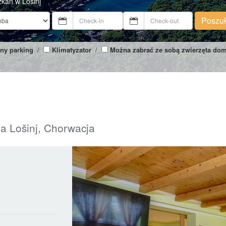
zkań w Losinj
Poszu
ny parking
/
Klimatyzator
/
Można zabrać ze sobą zwierzęta do
pa Lošinj, Chorwacja