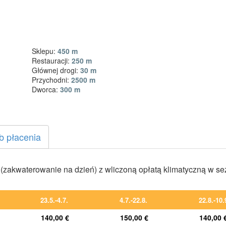
Sklepu:
450 m
Restauracji:
250 m
Głównej drogi:
30 m
Przychodni:
2500 m
Dworca:
300 m
b płacenia
zakwaterowanie na dzień) z wliczoną opłatą klimatyczną w s
23.5.-4.7.
4.7.-22.8.
22.8.-10.
140,00 €
150,00 €
140,00 