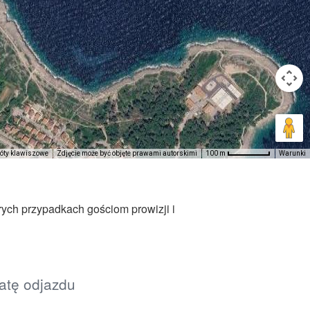
róty klawiszowe
Zdjęcie może być objęte prawami autorskimi
Warunki
100 m
rych przypadkach gościom prowizji i
datę odjazdu