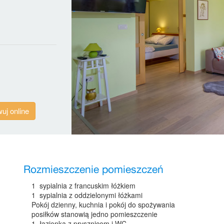
uj online
Rozmieszczenie pomieszczeń
1 sypialnia z francuskim łóżkiem
1 sypialnia z oddzielonymi łóżkami
Pokój dzienny, kuchnia i pokój do spożywania
posiłków stanowią jedno pomieszczenie
1 łazienka z prysznicem i WC