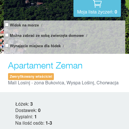
Moja lista życzeń:
0
Widok na morze
/
Można zabrać ze sobą zwierzęta domowe
/
Wynajęcie miejsca dla łódek
/
Apartament Zeman
Zweryfikowany właściciel
Mali Losinj - zona Bukovica, Wyspa Lošinj, Chorwacja
Łóżek:
3
Dostawek:
0
Sypialni:
1
Na ilość osób:
1-3