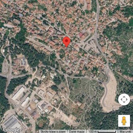
Skróty klawiszowe
Dane mapy
Warunki
100 m