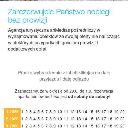
Zarezerwujcie Państwo noclegi
bez prowizji
Agencja turystyczna artMedias pośredniczy w
wynajmowaniu obiektów ze swojej oferty nie naliczając
w niektórych przypadkach gościom prowizji i
dodatkowych opłat
Prosze wybrać termin z tabeli klikając na datę
przyjazdu i datę odjazdu
Zaznaczamy, że w okresie od 29.6. do 1.9. rezerwacja
apartamentów możliwa jest
od soboty do soboty
!
1.2026
1
2
3
4
5
6
7
8
9
10
11
12
13
14
15
16
17
18
19
20
2.2026
1
2
3
4
5
6
7
8
9
10
11
12
13
14
15
16
17
18
19
20
3.2026
1
2
3
4
5
6
7
8
9
10
11
12
13
14
15
16
17
18
19
20