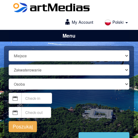
My Account
Polski
Menu
Lošinj
Poszukaj