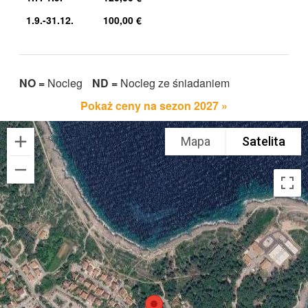
1.9.-31.12.
100,00 €
NO =
Nocleg
ND =
Nocleg ze śniadaniem
Pokaż ceny na sezon 2027 »
Mapa
Satelita