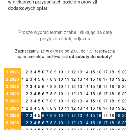
w niektórych przypadkach gościom prowizji i
dodatkowych opłat
Prosze wybrać termin z tabeli klikając na datę
przyjazdu i datę odjazdu
Zaznaczamy, że w okresie od 29.6. do 1.9. rezerwacja
apartamentów możliwa jest
od soboty do soboty
!
1.2026
1
2
3
4
5
6
7
8
9
10
11
12
13
14
15
16
17
18
19
20
2.2026
1
2
3
4
5
6
7
8
9
10
11
12
13
14
15
16
17
18
19
20
3.2026
1
2
3
4
5
6
7
8
9
10
11
12
13
14
15
16
17
18
19
20
4.2026
1
2
3
4
5
6
7
8
9
10
11
12
13
14
15
16
17
18
19
20
5.2026
1
2
3
4
5
6
7
8
9
10
11
12
13
14
15
16
17
18
19
20
6.2026
1
2
3
4
5
6
7
8
9
10
11
12
13
14
15
16
17
18
19
20
7.2026
1
2
3
4
5
6
7
8
9
10
11
12
13
14
15
16
17
18
19
20
8.2026
1
2
3
4
5
6
7
8
9
10
11
12
13
14
15
16
17
18
19
20
9.2026
1
2
3
4
5
6
7
8
9
10
11
12
13
14
15
16
17
18
19
20