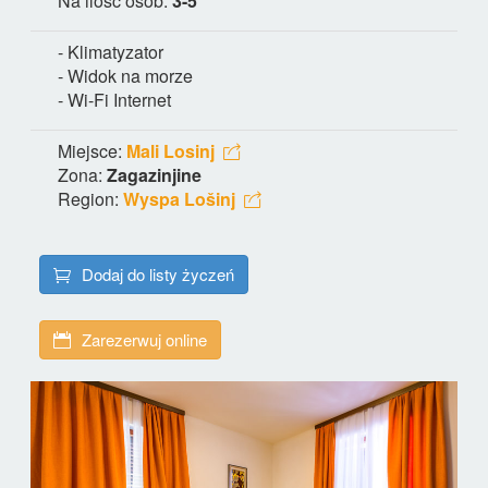
Na ilość osób:
3-5
- Klimatyzator
- Widok na morze
- Wi-Fi Internet
Miejsce:
Mali Losinj
Zona:
Zagazinjine
Region:
Wyspa Lošinj
Dodaj do listy życzeń
Zarezerwuj online