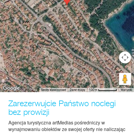
Skróty klawiszowe
Dane mapy
Warunki
100 m
Zarezerwujcie Państwo noclegi
bez prowizji
Agencja turystyczna artMedias pośredniczy w
wynajmowaniu obiektów ze swojej oferty nie naliczając