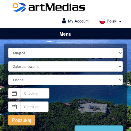
My Account
Polski
Menu
Lošinj
Poszukaj