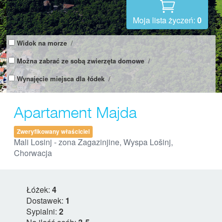
Moja lista życzeń:
0
Widok na morze
/
Można zabrać ze sobą zwierzęta domowe
/
Wynajęcie miejsca dla łódek
/
Apartament Majda
Zweryfikowany właściciel
Mali Losinj - zona Zagazinjine, Wyspa Lošinj,
Chorwacja
Łóżek:
4
Dostawek:
1
Sypialni:
2