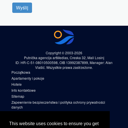
Wyślij
Copyright © 2003-2026
Putnička agencija artMedias, Creska 32, Mali Losinj
ID: HR-C-51-08010500598, OIB 13992387899, Manager: Alan
Vlašić. Wszystkie prawa zastrzeżone.
Początkowa
Apartamenty i pokoje
Hotele
Info kontaktowe
Sitemap
Zapewnienie bezpieczeństwa i polityka ochrony prywatności
danych
Warunki rezerwacji
Cookies
This website uses cookies to ensure you get
Sitemap 2