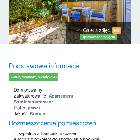
Galeria zdjęć
HD
Sprawdzone zdjęcia
Podstawowe informacje
Zweryfikowany właściciel
Dom prywatny
Zakwaterowanie:
Apartament
Studio/apartament
Piętro:
parter
Jakość:
Budget
Rozmieszczenie pomieszczeń
1 sypialnia z francuskim łóżkiem
Kuchnia z pokojem do spożywania posiłków