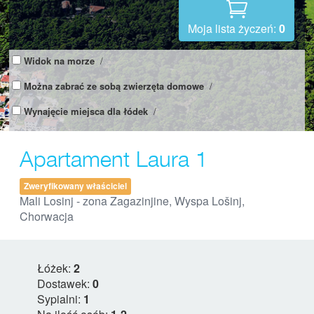
Moja lista życzeń:
0
Widok na morze
/
Można zabrać ze sobą zwierzęta domowe
/
Wynajęcie miejsca dla łódek
/
Apartament Laura 1
Zweryfikowany właściciel
Mali Losinj - zona Zagazinjine, Wyspa Lošinj,
Chorwacja
Łóżek:
2
Dostawek:
0
Sypialni:
1