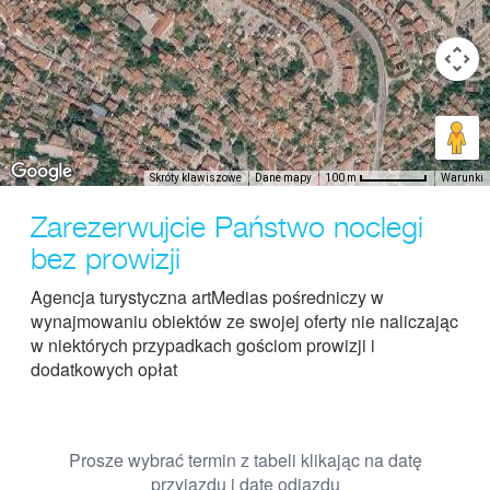
Skróty klawiszowe
Dane mapy
Warunki
100 m
Zarezerwujcie Państwo noclegi
bez prowizji
Agencja turystyczna artMedias pośredniczy w
wynajmowaniu obiektów ze swojej oferty nie naliczając
w niektórych przypadkach gościom prowizji i
dodatkowych opłat
Prosze wybrać termin z tabeli klikając na datę
przyjazdu i datę odjazdu