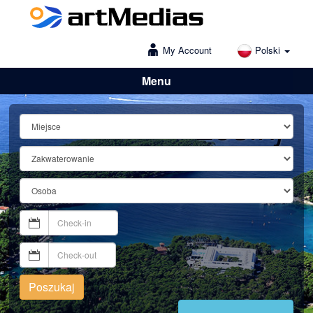
My Account
Polski
Menu
Lošinj
Poszukaj