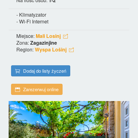
Na ilość osób:
1-2
- Klimatyzator
- Wi-Fi Internet
Miejsce:
Mali Losinj
Zona:
Zagazinjine
Region:
Wyspa Lošinj
Dodaj do listy życzeń
Zarezerwuj online