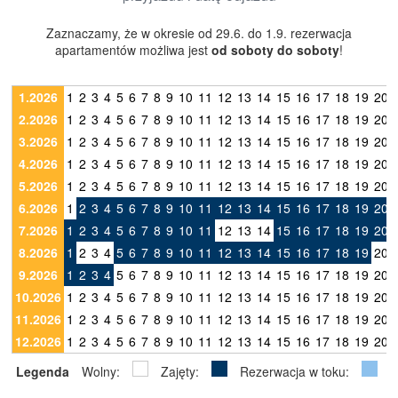
Zaznaczamy, że w okresie od 29.6. do 1.9. rezerwacja
apartamentów możliwa jest
od soboty do soboty
!
1.2026
1
2
3
4
5
6
7
8
9
10
11
12
13
14
15
16
17
18
19
20
2.2026
1
2
3
4
5
6
7
8
9
10
11
12
13
14
15
16
17
18
19
20
3.2026
1
2
3
4
5
6
7
8
9
10
11
12
13
14
15
16
17
18
19
20
4.2026
1
2
3
4
5
6
7
8
9
10
11
12
13
14
15
16
17
18
19
20
5.2026
1
2
3
4
5
6
7
8
9
10
11
12
13
14
15
16
17
18
19
20
6.2026
1
2
3
4
5
6
7
8
9
10
11
12
13
14
15
16
17
18
19
20
7.2026
1
2
3
4
5
6
7
8
9
10
11
12
13
14
15
16
17
18
19
20
8.2026
1
2
3
4
5
6
7
8
9
10
11
12
13
14
15
16
17
18
19
20
9.2026
1
2
3
4
5
6
7
8
9
10
11
12
13
14
15
16
17
18
19
20
10.2026
1
2
3
4
5
6
7
8
9
10
11
12
13
14
15
16
17
18
19
20
11.2026
1
2
3
4
5
6
7
8
9
10
11
12
13
14
15
16
17
18
19
20
12.2026
1
2
3
4
5
6
7
8
9
10
11
12
13
14
15
16
17
18
19
20
Legenda
Wolny:
Zajęty:
Rezerwacja w toku: