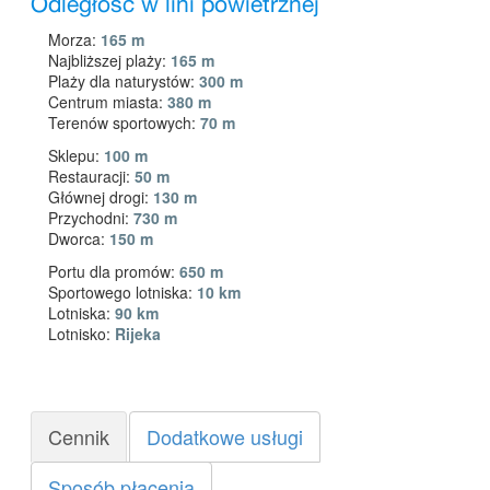
Odległość w lini powietrznej
Morza:
165 m
Najbliższej plaży:
165 m
Plaży dla naturystów:
300 m
Centrum miasta:
380 m
Terenów sportowych:
70 m
Sklepu:
100 m
Restauracji:
50 m
Głównej drogi:
130 m
Przychodni:
730 m
Dworca:
150 m
Portu dla promów:
650 m
Sportowego lotniska:
10 km
Lotniska:
90 km
Lotnisko:
Rijeka
Cennik
Dodatkowe usługi
Sposób płacenia