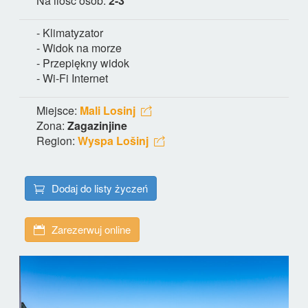
Na ilość osób:
2-3
- Klimatyzator
- Widok na morze
- Przepiękny widok
- Wi-Fi Internet
Miejsce:
Mali Losinj
Zona:
Zagazinjine
Region:
Wyspa Lošinj
Dodaj do listy życzeń
Zarezerwuj online