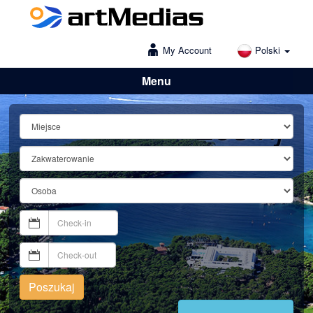
My Account
Polski
Menu
Lošinj
Poszukaj