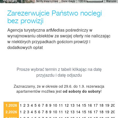
Skróty klawiszowe
Dane mapy
Warunki
100 m
Zarezerwujcie Państwo noclegi
bez prowizji
Agencja turystyczna artMedias pośredniczy w
wynajmowaniu obiektów ze swojej oferty nie naliczając
w niektórych przypadkach gościom prowizji i
dodatkowych opłat
Prosze wybrać termin z tabeli klikając na datę
przyjazdu i datę odjazdu
Zaznaczamy, że w okresie od 29.6. do 1.9. rezerwacja
apartamentów możliwa jest
od soboty do soboty
!
1.2026
1
2
3
4
5
6
7
8
9
10
11
12
13
14
15
16
17
18
19
20
2.2026
1
2
3
4
5
6
7
8
9
10
11
12
13
14
15
16
17
18
19
20