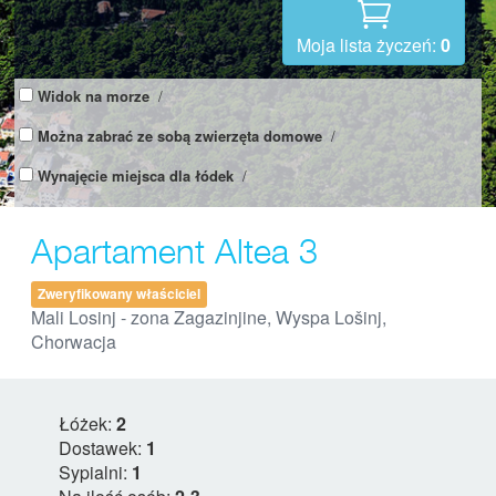
Moja lista życzeń:
0
Widok na morze
/
Można zabrać ze sobą zwierzęta domowe
/
Wynajęcie miejsca dla łódek
/
Apartament Altea 3
Zweryfikowany właściciel
Mali Losinj - zona Zagazinjine, Wyspa Lošinj,
Chorwacja
Łóżek:
2
Dostawek:
1
Sypialni:
1