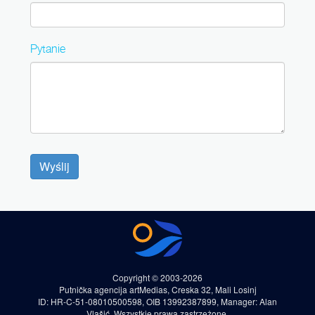
Pytanie
Wyślij
Copyright © 2003-2026
Putnička agencija artMedias, Creska 32, Mali Losinj
ID: HR-C-51-08010500598, OIB 13992387899, Manager: Alan
Vlašić. Wszystkie prawa zastrzeżone.