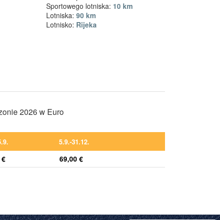
Sportowego lotniska:
10 km
Lotniska:
90 km
Lotnisko:
Rijeka
ezonie 2026 w Euro
5.9.
5.9.-31.12.
 €
69,00 €