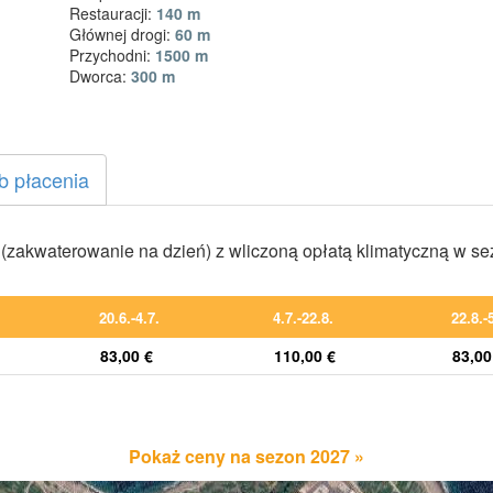
Restauracji:
140 m
Głównej drogi:
60 m
Przychodni:
1500 m
Dworca:
300 m
b płacenia
zakwaterowanie na dzień) z wliczoną opłatą klimatyczną w s
20.6.-4.7.
4.7.-22.8.
22.8.-
83,00 €
110,00 €
83,00
Pokaż ceny na sezon 2027 »