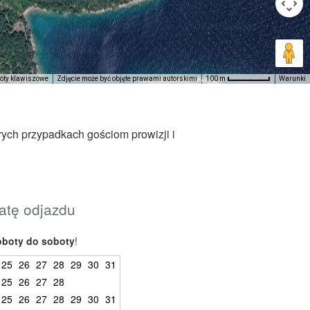
róty klawiszowe
Zdjęcie może być objęte prawami autorskimi
Warunki
100 m
rych przypadkach gościom prowizji i
datę odjazdu
oboty do soboty
!
25
26
27
28
29
30
31
25
26
27
28
25
26
27
28
29
30
31