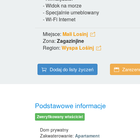
- Widok na morze
- Specjalnie umeblowany
- Wi-Fi Internet
Miejsce:
Mali Losinj
Zona:
Zagazinjine
Region:
Wyspa Lošinj
Dodaj do listy życzeń
Zarezerw
Podstawowe informacje
Zweryfikowany właściciel
Dom prywatny
Zakwaterowanie:
Apartament