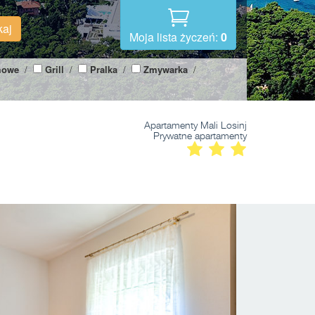
kaj
Moja lista życzeń:
0
mowe
/
Grill
/
Pralka
/
Zmywarka
/
Apartamenty Mali Losinj
Prywatne apartamenty