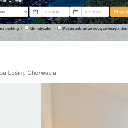
zkań w Losinj
Poszu
ny parking
/
Klimatyzator
/
Można zabrać ze sobą zwierzęta do
spa Lošinj, Chorwacja