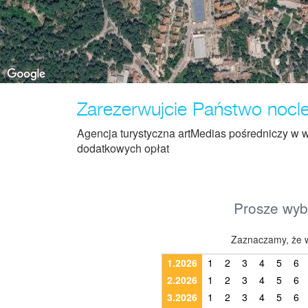
Zarezerwujcie Państwo nocleg
Agencja turystyczna artMedias pośredniczy w w
dodatkowych opłat
Prosze wybr
Zaznaczamy, że w
1.2026
1
2
3
4
5
6
2.2026
1
2
3
4
5
6
3.2026
1
2
3
4
5
6