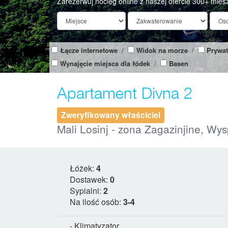
Zarezerwuj nocleg online z naszej ofercie 300+ mies
Łącze internetowe
/
Widok na morze
/
Prywat
Wynajęcie miejsca dla łódek
/
Basen
Apartament Divna 2
Zweryfikowany właściciel
Mali Losinj - zona Zagazinjine, Wy
Łóżek:
4
Dostawek:
0
Sypialni:
2
Na ilość osób:
3-4
- Klimatyzator