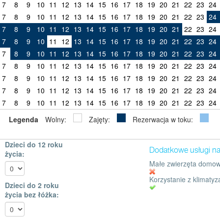
7
8
9
10
11
12
13
14
15
16
17
18
19
20
21
22
23
24
7
8
9
10
11
12
13
14
15
16
17
18
19
20
21
22
23
24
7
8
9
10
11
12
13
14
15
16
17
18
19
20
21
22
23
24
7
8
9
10
11
12
13
14
15
16
17
18
19
20
21
22
23
24
7
8
9
10
11
12
13
14
15
16
17
18
19
20
21
22
23
24
7
8
9
10
11
12
13
14
15
16
17
18
19
20
21
22
23
24
7
8
9
10
11
12
13
14
15
16
17
18
19
20
21
22
23
24
7
8
9
10
11
12
13
14
15
16
17
18
19
20
21
22
23
24
7
8
9
10
11
12
13
14
15
16
17
18
19
20
21
22
23
24
Legenda
Wolny:
Zajęty:
Rezerwacja w toku:
Dzieci do 12 roku
Dodatkowe usługi n
życia:
Małe zwierzęta domow
Korzystanie z klimatyza
Dzieci do 2 roku
życia bez łóżka: