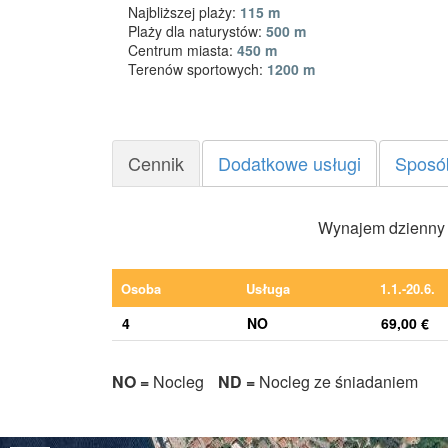
Najbliższej plaży:
115 m
Plaży dla naturystów:
500 m
Centrum miasta:
450 m
Terenów sportowych:
1200 m
Cennik
Dodatkowe usługi
Sposó
Wynajem dzienny (
Osoba
Usługa
1.1.-20.6.
4
NO
69,00 €
NO =
Nocleg
ND =
Nocleg ze śniadaniem