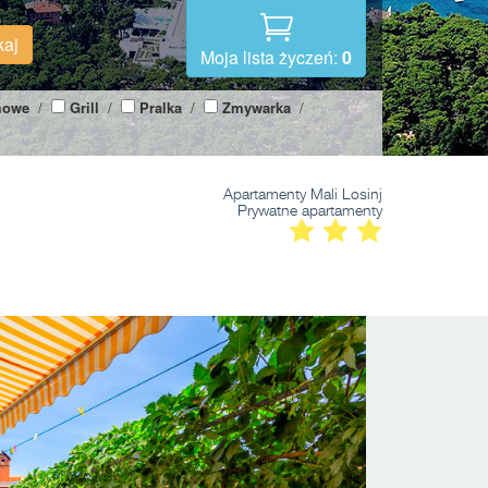
kaj
Moja lista życzeń:
0
mowe
/
Grill
/
Pralka
/
Zmywarka
/
Apartamenty Mali Losinj
Prywatne apartamenty