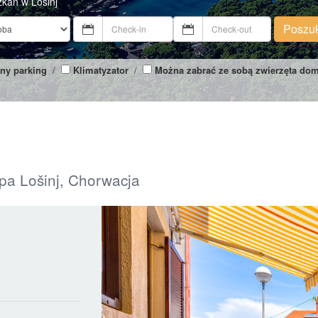
zkań w Losinj
Poszu
ny parking
/
Klimatyzator
/
Można zabrać ze sobą zwierzęta do
spa Lošinj, Chorwacja