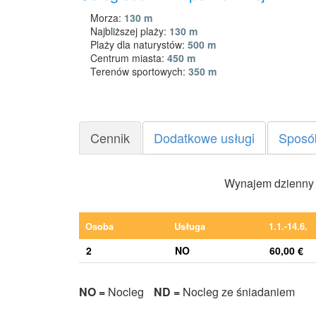
Morza:
130 m
Najbliższej plaży:
130 m
Plaży dla naturystów:
500 m
Centrum miasta:
450 m
Terenów sportowych:
350 m
Cennik
Dodatkowe usługi
Sposó
Wynajem dzienny (
Osoba
Usługa
1.1.-14.6.
2
NO
60,00 €
NO =
Nocleg
ND =
Nocleg ze śniadaniem