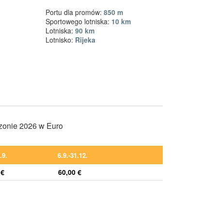
Portu dla promów:
850 m
Sportowego lotniska:
10 km
Lotniska:
90 km
Lotnisko:
Rijeka
ezonie 2026 w Euro
.9.
6.9.-31.12.
 €
60,00 €