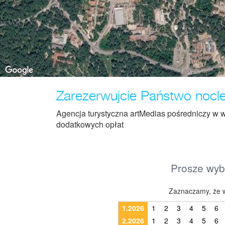
Zarezerwujcie Państwo nocleg
Agencja turystyczna artMedias pośredniczy w w
dodatkowych opłat
Prosze wybr
Zaznaczamy, że w
1.2026
1
2
3
4
5
6
2.2026
1
2
3
4
5
6