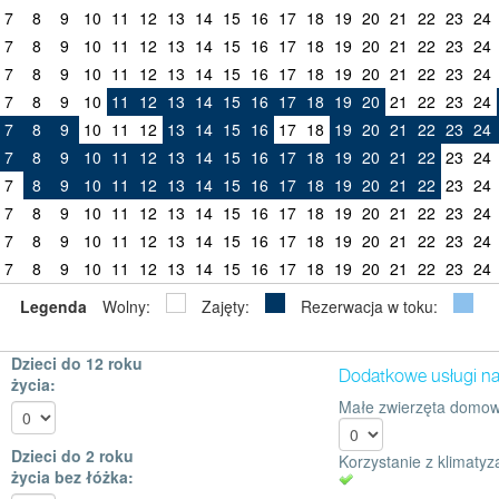
7
8
9
10
11
12
13
14
15
16
17
18
19
20
21
22
23
24
7
8
9
10
11
12
13
14
15
16
17
18
19
20
21
22
23
24
7
8
9
10
11
12
13
14
15
16
17
18
19
20
21
22
23
24
7
8
9
10
11
12
13
14
15
16
17
18
19
20
21
22
23
24
7
8
9
10
11
12
13
14
15
16
17
18
19
20
21
22
23
24
7
8
9
10
11
12
13
14
15
16
17
18
19
20
21
22
23
24
7
8
9
10
11
12
13
14
15
16
17
18
19
20
21
22
23
24
7
8
9
10
11
12
13
14
15
16
17
18
19
20
21
22
23
24
7
8
9
10
11
12
13
14
15
16
17
18
19
20
21
22
23
24
7
8
9
10
11
12
13
14
15
16
17
18
19
20
21
22
23
24
Legenda
Wolny:
Zajęty:
Rezerwacja w toku:
Dzieci do 12 roku
Dodatkowe usługi n
życia:
Małe zwierzęta domow
Dzieci do 2 roku
Korzystanie z klimatyza
życia bez łóżka: