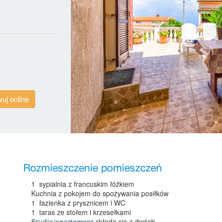
uj online
Rozmieszczenie pomieszczeń
1 sypialnia z francuskim łóżkiem
Kuchnia z pokojem do spożywania posiłków
1 łazienka z prysznicem i WC
1 taras ze stołem i krzesełkami
Studio/apartament
składa się z dwóch