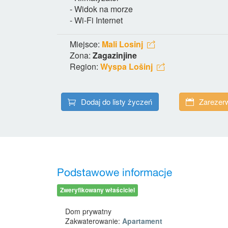
- Widok na morze
- Wi-Fi Internet
Miejsce:
Mali Losinj
Zona:
Zagazinjine
Region:
Wyspa Lošinj
Dodaj do listy życzeń
Zarezerw
Podstawowe informacje
Zweryfikowany właściciel
Dom prywatny
Zakwaterowanie:
Apartament