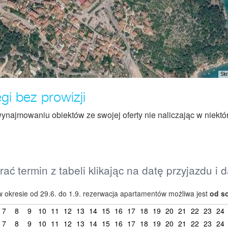
Sk
i bez prowizji
ynajmowaniu obiektów ze swojej oferty nie naliczając w niektó
ać termin z tabeli klikając na datę przyjazdu i 
 okresie od 29.6. do 1.9. rezerwacja apartamentów możliwa jest
od s
7
8
9
10
11
12
13
14
15
16
17
18
19
20
21
22
23
24
7
8
9
10
11
12
13
14
15
16
17
18
19
20
21
22
23
24