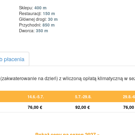
Sklepu:
400 m
Restauracji:
150 m
Głównej drogi:
30 m
Przychodni:
850 m
Dworca:
350 m
b płacenia
zakwaterowanie na dzień) z wliczoną opłatą klimatyczną w s
14.6.-5.7.
5.7.-29.8.
29.8.-6
76,00 €
92,00 €
76,00
Pokaż ceny na sezon 2027 »