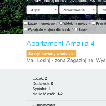
Zarezerwuj nocleg online z naszej ofercie 300+ mies
Łącze internetowe
/
Widok na morze
/
Prywat
Wynajęcie miejsca dla łódek
/
Basen
Apartament Amalija 4
Zweryfikowany właściciel
Mali Losinj - zona Zagazinjine, Wy
Łóżek:
2
Dostawek:
0
Sypialni:
1
Na ilość osób:
1-2
- Klimatyzator