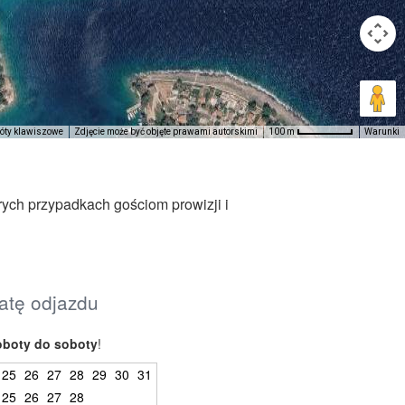
róty klawiszowe
Zdjęcie może być objęte prawami autorskimi
Warunki
100 m
rych przypadkach gościom prowizji i
datę odjazdu
oboty do soboty
!
25
26
27
28
29
30
31
25
26
27
28