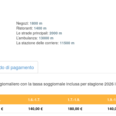
Negozi:
1800 m
Ristoranti:
1400 m
Le strade principali:
2000 m
L’ambulanza:
13000 m
La stazione delle corriere:
11500 m
do di pagamento
o giornaliero con la tassa soggiornale inclusa per stagione 2026 
.
1.6.-1.7.
1.7.-1.9.
1.9.-1
 €
140,00 €
180,00 €
140,