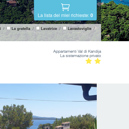
La lista dei miei richieste:
0
i
/
La gratella
/
Lavatrice
/
Lavastoviglie
/
Appartamenti Val di Kandija
La sistemazione privato