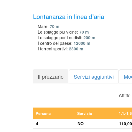
Lontananza in linea d’aria
Mare:
70 m
Le spiagge piu vicine:
70 m
Le spiagge per i nudisti:
200 m
I centro del paese:
12000 m
I terreni sportivi:
2300 m
Il prezzario
Servizi aggiuntivi
Mo
Affitt
Persona
Servizio
1.1.-1.6
4
NO
110,00