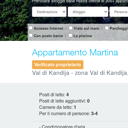
Prenotare alloggio dalla nostra offerta di 300+ appar
Accesso Internet
/
Vista sul mare
/
Parcheggi
Con posto barca
/
La piscina
Appartamento Martina
Verificato proprietario
Val di Kandija - zona Val di Kandija,
Posti di letto:
4
Posti di letto aggiuntivi:
0
Camere da letto:
1
Per il numero di persone:
3-4
- Condizionatore d'aria