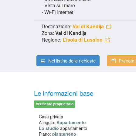
- Vista sul mare
- Wi-Fi Internet
Destinazione:
Val di Kandija
Zona:
Val di Kandija
Regione:
L’isola di Lussino
Nel listino delle richieste
Prenota 
Le informazioni base
Verificato proprietario
Casa privata
Alloggio:
Appartamento
Lo studio
appartamento
Piano:
pianterreno