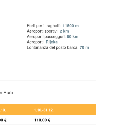
Porti per i traghetti:
11500 m
Aeroporti sportivi:
2 km
Aeroporti passeggeri:
80 km
Aeroporti:
Rijeka
Lontananza del posto barca:
70 m
in Euro
.10.
1.10.-31.12.
00 €
110,00 €