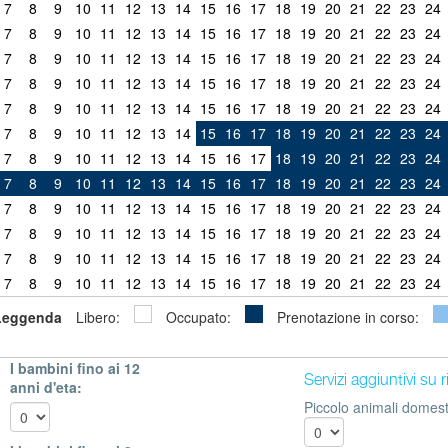
7
8
9
10
11
12
13
14
15
16
17
18
19
20
21
22
23
24
7
8
9
10
11
12
13
14
15
16
17
18
19
20
21
22
23
24
7
8
9
10
11
12
13
14
15
16
17
18
19
20
21
22
23
24
7
8
9
10
11
12
13
14
15
16
17
18
19
20
21
22
23
24
7
8
9
10
11
12
13
14
15
16
17
18
19
20
21
22
23
24
7
8
9
10
11
12
13
14
15
16
17
18
19
20
21
22
23
24
7
8
9
10
11
12
13
14
15
16
17
18
19
20
21
22
23
24
7
8
9
10
11
12
13
14
15
16
17
18
19
20
21
22
23
24
7
8
9
10
11
12
13
14
15
16
17
18
19
20
21
22
23
24
7
8
9
10
11
12
13
14
15
16
17
18
19
20
21
22
23
24
7
8
9
10
11
12
13
14
15
16
17
18
19
20
21
22
23
24
7
8
9
10
11
12
13
14
15
16
17
18
19
20
21
22
23
24
Leggenda
Libero:
Occupato:
Prenotazione in corso:
I bambini fino ai 12
Servizi aggiuntivi su 
anni d'eta:
Piccolo animali domesti