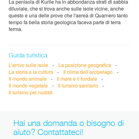
La penìsola di Kurile ha in abbondanza strati di sabbia
diluviale, che si trova anche sulle isole vicine, anche
questo e una delle prove che l'aerea di Quarnero tanto
tempo fa bella storia geologica faceva parte di terra
ferma.
Guida turistica
L’arrivo sulle isole
-
La posizione geografica
-
La storia e la cultura
-
Il clima dell’arcipelago
-
Il mondo animale
-
Il mare e il fondale
-
Il mondo vegetale
-
Il turismo sanitario
-
Il turismo pei nudisti
Hai una domanda o bisogno di
aiuto? Contattateci!