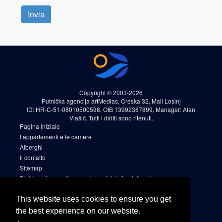
Invia
Copyright © 2003-2026
Putnička agencija artMedias, Creska 32, Mali Losinj
ID: HR-C-51-08010500598, OIB 13992387899, Manager: Alan
Vlašić. Tutti i diritti sono ritenuti.
Pagina iniziale
I appartamenti e le camere
Alberghi
Il contatto
Sitemap
Dichiarazione sulla protezione dei dati e della privacy
Le regole e le condizioni
Cookies
This website uses cookies to ensure you get
Sitemap 2
the best experience on our website.