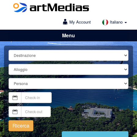
My Account
Italiano
Menu
Lošinj
Ricerca