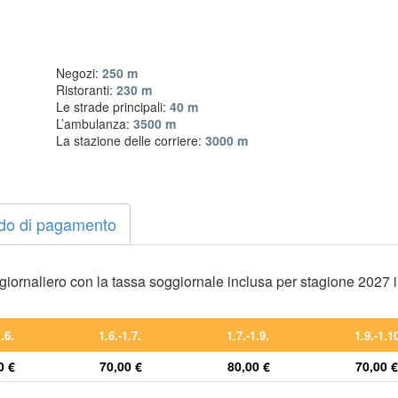
Negozi:
250 m
Ristoranti:
230 m
Le strade principali:
40 m
L’ambulanza:
3500 m
La stazione delle corriere:
3000 m
do di pagamento
o giornaliero con la tassa soggiornale inclusa per stagione 2027 
1.6.
1.6.-1.7.
1.7.-1.9.
1.9.-1.1
0 €
70,00 €
80,00 €
70,00 €