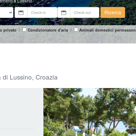
tamenti a Lussino
Ricerca
o privato
/
Condizionatore d'aria
/
Animali domestici permesson
a di Lussino, Croazia