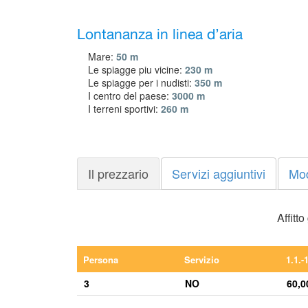
Lontananza in linea d’aria
Mare:
50 m
Le spiagge piu vicine:
230 m
Le spiagge per i nudisti:
350 m
I centro del paese:
3000 m
I terreni sportivi:
260 m
Il prezzario
Servizi aggiuntivi
Mo
Affitt
Persona
Servizio
1.1.-
3
NO
60,0