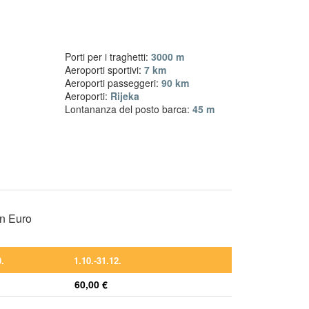
Porti per i traghetti:
3000 m
Aeroporti sportivi:
7 km
Aeroporti passeggeri:
90 km
Aeroporti:
Rijeka
Lontananza del posto barca:
45 m
in Euro
0.
1.10.-31.12.
60,00 €