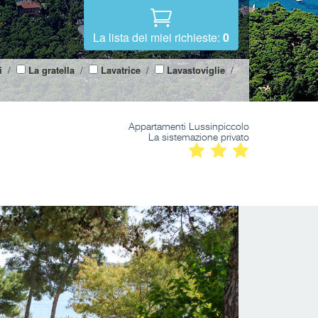
La lista dei miei richieste:
0
i
/
La gratella
/
Lavatrice
/
Lavastoviglie
/
Appartamenti Lussinpiccolo
La sistemazione privato