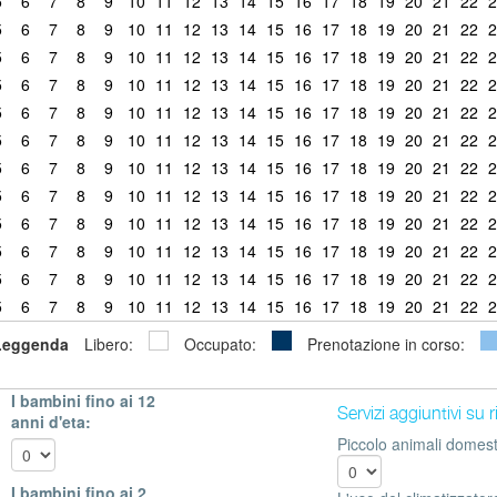
5
6
7
8
9
10
11
12
13
14
15
16
17
18
19
20
21
22
2
5
6
7
8
9
10
11
12
13
14
15
16
17
18
19
20
21
22
2
5
6
7
8
9
10
11
12
13
14
15
16
17
18
19
20
21
22
2
5
6
7
8
9
10
11
12
13
14
15
16
17
18
19
20
21
22
2
5
6
7
8
9
10
11
12
13
14
15
16
17
18
19
20
21
22
2
5
6
7
8
9
10
11
12
13
14
15
16
17
18
19
20
21
22
2
5
6
7
8
9
10
11
12
13
14
15
16
17
18
19
20
21
22
2
5
6
7
8
9
10
11
12
13
14
15
16
17
18
19
20
21
22
2
5
6
7
8
9
10
11
12
13
14
15
16
17
18
19
20
21
22
2
5
6
7
8
9
10
11
12
13
14
15
16
17
18
19
20
21
22
2
5
6
7
8
9
10
11
12
13
14
15
16
17
18
19
20
21
22
2
5
6
7
8
9
10
11
12
13
14
15
16
17
18
19
20
21
22
2
Leggenda
Libero:
Occupato:
Prenotazione in corso:
I bambini fino ai 12
Servizi aggiuntivi su 
anni d'eta:
Piccolo animali domesti
I bambini fino ai 2