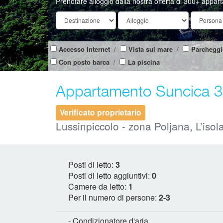
Prenotare alloggio dalla nostra offerta di 300+ appar
Accesso Internet
/
Vista sul mare
/
Parcheggi
Con posto barca
/
La piscina
Appartamento Suncica 3
Verificato proprietario
Lussinpiccolo - zona Poljana, L’isol
Posti di letto:
3
Posti di letto aggiuntivi:
0
Camere da letto:
1
Per il numero di persone:
2-3
- Condizionatore d'aria