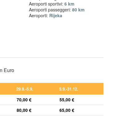
Aeroporti sportivi:
6 km
Aeroporti passeggeri:
80 km
Aeroporti:
Rijeka
in Euro
29.8.-5.9.
5.9.-31.12.
70,00 €
55,00 €
80,00 €
65,00 €