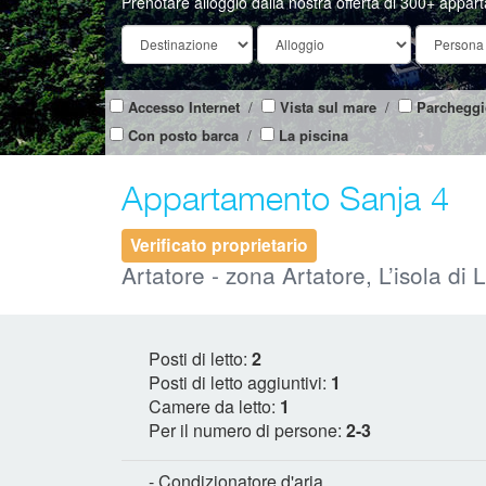
Prenotare alloggio dalla nostra offerta di 300+ appar
Accesso Internet
/
Vista sul mare
/
Parcheggi
Con posto barca
/
La piscina
Appartamento Sanja 4
Verificato proprietario
Artatore - zona Artatore, L’isola di
Posti di letto:
2
Posti di letto aggiuntivi:
1
Camere da letto:
1
Per il numero di persone:
2-3
- Condizionatore d'aria