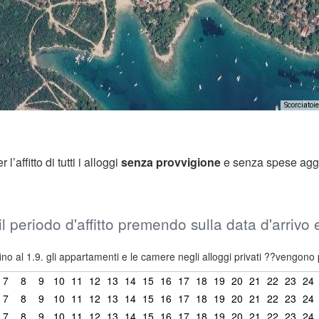
Scorciatoie
’affitto di tutti i alloggi
senza provvigione
e senza spese agg
il periodo d'affitto premendo sulla data d'arrivo
ino al 1.9. gli appartamenti e le camere negli alloggi privati ??vengono 
7
8
9
10
11
12
13
14
15
16
17
18
19
20
21
22
23
24
7
8
9
10
11
12
13
14
15
16
17
18
19
20
21
22
23
24
7
8
9
10
11
12
13
14
15
16
17
18
19
20
21
22
23
24