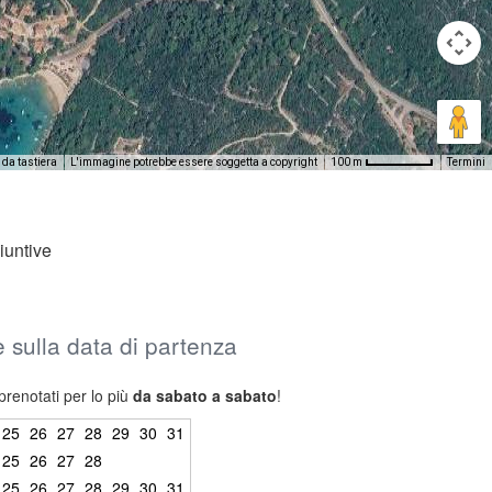
 da tastiera
L'immagine potrebbe essere soggetta a copyright
Termini
100 m
iuntive
 e sulla data di partenza
prenotati per lo più
da sabato a sabato
!
25
26
27
28
29
30
31
25
26
27
28
25
26
27
28
29
30
31