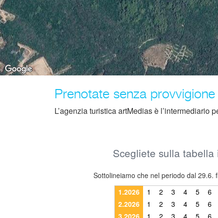
Prenotate senza provvigione
L’agenzia turistica artMedias è l’intermediario per l
Scegliete sulla tabella 
Sottolineiamo che nel periodo dal 29.6. f
1.2026
1
2
3
4
5
6
2.2026
1
2
3
4
5
6
3.2026
1
2
3
4
5
6