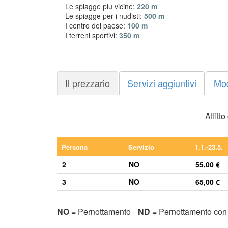
Le spiagge piu vicine:
220 m
Le spiagge per i nudisti:
500 m
I centro del paese:
100 m
I terreni sportivi:
350 m
Il prezzario
Servizi aggiuntivi
Mo
Affitt
Persona
Servizio
1.1.-23.5.
2
NO
55,00 €
3
NO
65,00 €
NO =
Pernottamento
ND =
Pernottamento con