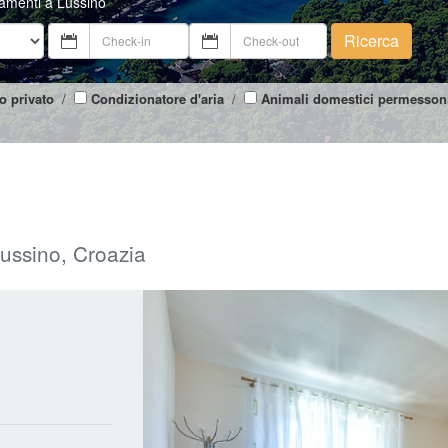
tamenti a Lussino
Ricerca
o privato
/
Condizionatore d'aria
/
Animali domestici permesson
 Lussino, Croazia