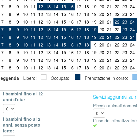
7
8
9
10
11
12
13
14
15
16
17
18
19
20
21
22
23
24
7
8
9
10
11
12
13
14
15
16
17
18
19
20
21
22
23
24
7
8
9
10
11
12
13
14
15
16
17
18
19
20
21
22
23
24
7
8
9
10
11
12
13
14
15
16
17
18
19
20
21
22
23
24
7
8
9
10
11
12
13
14
15
16
17
18
19
20
21
22
23
24
7
8
9
10
11
12
13
14
15
16
17
18
19
20
21
22
23
24
7
8
9
10
11
12
13
14
15
16
17
18
19
20
21
22
23
24
7
8
9
10
11
12
13
14
15
16
17
18
19
20
21
22
23
24
7
8
9
10
11
12
13
14
15
16
17
18
19
20
21
22
23
24
Leggenda
Libero:
Occupato:
Prenotazione in corso:
I bambini fino ai 12
Servizi aggiuntivi su 
anni d'eta:
Piccolo animali domesti
I bambini fino ai 2
L'uso del climatizzator
anni, senza posto
letto: