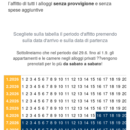
l’affitto di tutti i alloggi
senza provvigione
e senza
spese aggiuntive
Scegliete sulla tabella il periodo d'affitto premendo
sulla data d'arrivo e sulla data di partenza
Sottolineiamo che nel periodo dal 29.6. fino al 1.9. gli
appartamenti e le camere negli alloggi privati ??vengono
prenotati per lo più
da sabato a sabato
!
1.2026
1
2
3
4
5
6
7
8
9
10
11
12
13
14
15
16
17
18
19
20
2.2026
1
2
3
4
5
6
7
8
9
10
11
12
13
14
15
16
17
18
19
20
3.2026
1
2
3
4
5
6
7
8
9
10
11
12
13
14
15
16
17
18
19
20
4.2026
1
2
3
4
5
6
7
8
9
10
11
12
13
14
15
16
17
18
19
20
5.2026
1
2
3
4
5
6
7
8
9
10
11
12
13
14
15
16
17
18
19
20
6.2026
1
2
3
4
5
6
7
8
9
10
11
12
13
14
15
16
17
18
19
20
7.2026
1
2
3
4
5
6
7
8
9
10
11
12
13
14
15
16
17
18
19
20
8.2026
1
2
3
4
5
6
7
8
9
10
11
12
13
14
15
16
17
18
19
20