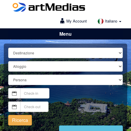
My Account
Italiano
Menu
Lošinj
Ricerca