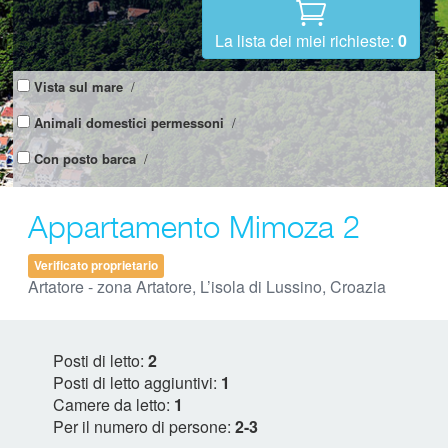
La lista dei miei richieste:
0
Vista sul mare
/
Animali domestici permessoni
/
Con posto barca
/
Appartamento Mimoza 2
Verificato proprietario
Artatore - zona Artatore, L’isola di Lussino, Croazia
Posti di letto:
2
Posti di letto aggiuntivi:
1
Camere da letto:
1
Per il numero di persone:
2-3