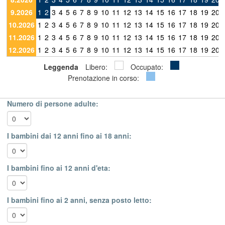
9.2026
1
2
3
4
5
6
7
8
9
10
11
12
13
14
15
16
17
18
19
20
10.2026
1
2
3
4
5
6
7
8
9
10
11
12
13
14
15
16
17
18
19
20
11.2026
1
2
3
4
5
6
7
8
9
10
11
12
13
14
15
16
17
18
19
20
12.2026
1
2
3
4
5
6
7
8
9
10
11
12
13
14
15
16
17
18
19
20
Leggenda
Libero:
Occupato:
Prenotazione in corso:
Numero di persone adulte:
I bambini dai 12 anni fino ai 18 anni:
I bambini fino ai 12 anni d'eta:
I bambini fino ai 2 anni, senza posto letto: