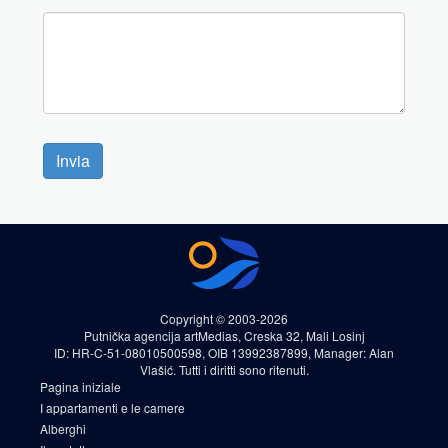
Invia
Copyright © 2003-2026
Putnička agencija artMedias, Creska 32, Mali Losinj
ID: HR-C-51-08010500598, OIB 13992387899, Manager: Alan
Vlašić. Tutti i diritti sono ritenuti.
Pagina iniziale
I appartamenti e le camere
Alberghi