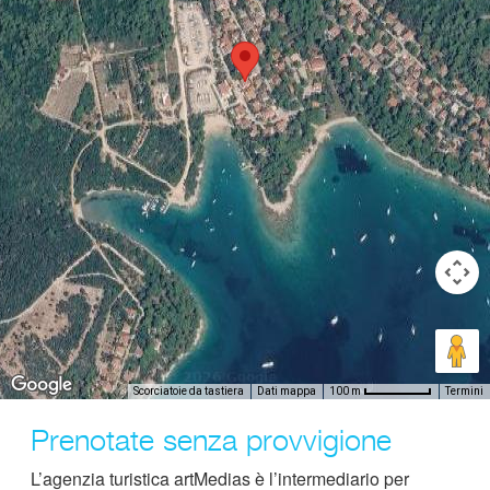
Scorciatoie da tastiera
Dati mappa
Termini
100 m
Prenotate senza provvigione
L’agenzia turistica artMedias è l’intermediario per