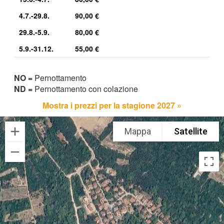
4.7.-29.8.
90,00 €
29.8.-5.9.
80,00 €
5.9.-31.12.
55,00 €
NO =
Pernottamento
ND =
Pernottamento con colazione
Mostra i prezzi per la stagione 2027 »
Mappa
Satellite