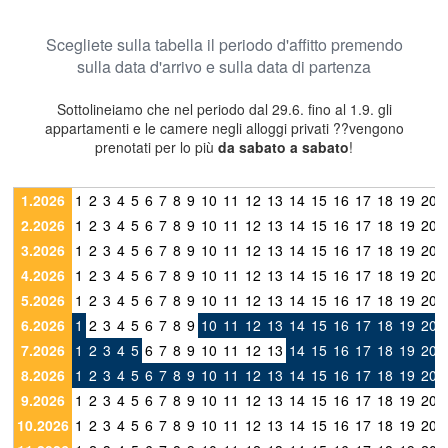
Scegliete sulla tabella il periodo d'affitto premendo
sulla data d'arrivo e sulla data di partenza
Sottolineiamo che nel periodo dal 29.6. fino al 1.9. gli
appartamenti e le camere negli alloggi privati ??vengono
prenotati per lo più
da sabato a sabato
!
1.2026
1
2
3
4
5
6
7
8
9
10
11
12
13
14
15
16
17
18
19
20
2.2026
1
2
3
4
5
6
7
8
9
10
11
12
13
14
15
16
17
18
19
20
3.2026
1
2
3
4
5
6
7
8
9
10
11
12
13
14
15
16
17
18
19
20
4.2026
1
2
3
4
5
6
7
8
9
10
11
12
13
14
15
16
17
18
19
20
5.2026
1
2
3
4
5
6
7
8
9
10
11
12
13
14
15
16
17
18
19
20
6.2026
1
2
3
4
5
6
7
8
9
10
11
12
13
14
15
16
17
18
19
20
7.2026
1
2
3
4
5
6
7
8
9
10
11
12
13
14
15
16
17
18
19
20
8.2026
1
2
3
4
5
6
7
8
9
10
11
12
13
14
15
16
17
18
19
20
9.2026
1
2
3
4
5
6
7
8
9
10
11
12
13
14
15
16
17
18
19
20
10.2026
1
2
3
4
5
6
7
8
9
10
11
12
13
14
15
16
17
18
19
20