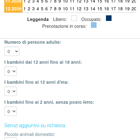
11.2026
1
2
3
4
5
6
7
8
9
10
11
12
13
14
15
16
17
18
19
20
12.2026
1
2
3
4
5
6
7
8
9
10
11
12
13
14
15
16
17
18
19
20
Leggenda
Libero:
Occupato:
Prenotazione in corso:
Numero di persone adulte:
I bambini dai 12 anni fino ai 18 anni:
I bambini fino ai 12 anni d'eta:
I bambini fino ai 2 anni, senza posto letto:
Servizi aggiuntivi su richiesta
Piccolo animali domestici: