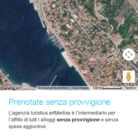
Scorciatoie da tastiera
Dati mappa
Termini
100 m
Prenotate senza provvigione
L’agenzia turistica artMedias è l’intermediario per
l’affitto di tutti i alloggi
senza provvigione
e senza
spese aggiuntive