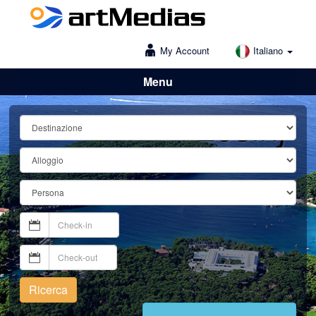
My Account
Italiano
Menu
Lošinj
Ricerca