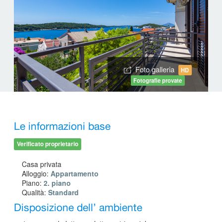
Foto galleria
HD
Fotografie provate
Le informazioni base
Verificato proprietario
Casa privata
Alloggio:
Appartamento
Piano:
2. piano
Qualità:
Standard
Disposizione dell’ ambiente