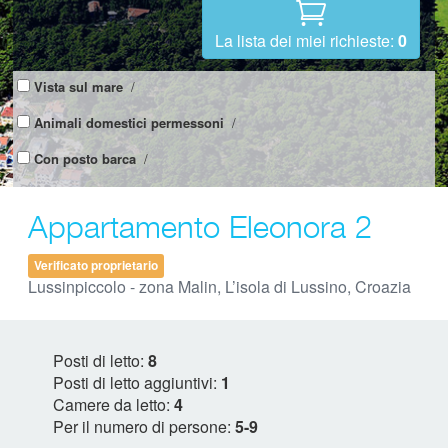
La lista dei miei richieste:
0
Vista sul mare
/
Animali domestici permessoni
/
Con posto barca
/
Appartamento Eleonora 2
Verificato proprietario
Lussinpiccolo - zona Malin, L’isola di Lussino, Croazia
Posti di letto:
8
Posti di letto aggiuntivi:
1
Camere da letto:
4
Per il numero di persone:
5-9