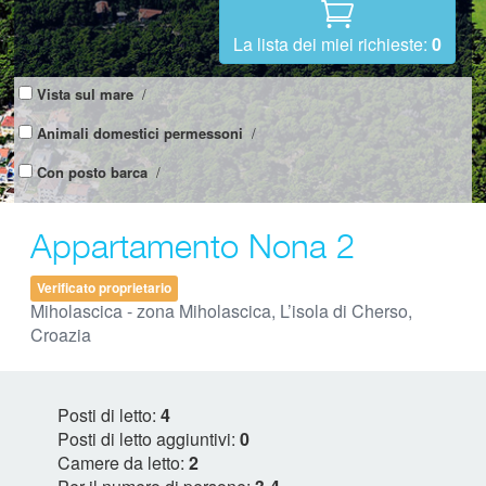
La lista dei miei richieste:
0
Vista sul mare
/
Animali domestici permessoni
/
Con posto barca
/
Appartamento Nona 2
Verificato proprietario
Miholascica - zona Miholascica, L’isola di Cherso,
Croazia
Posti di letto:
4
Posti di letto aggiuntivi:
0
Camere da letto:
2