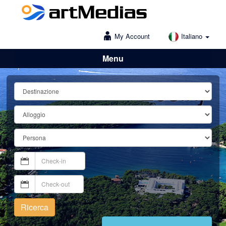
My Account
Italiano
Menu
Lošinj
Ricerca