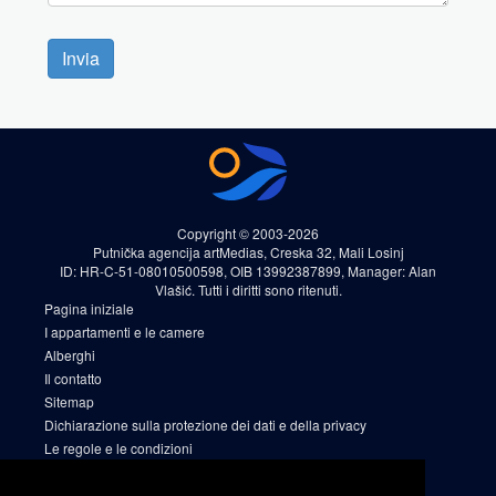
Invia
Copyright © 2003-2026
Putnička agencija artMedias, Creska 32, Mali Losinj
ID: HR-C-51-08010500598, OIB 13992387899, Manager: Alan
Vlašić. Tutti i diritti sono ritenuti.
Pagina iniziale
I appartamenti e le camere
Alberghi
Il contatto
Sitemap
Dichiarazione sulla protezione dei dati e della privacy
Le regole e le condizioni
Cookies
Sitemap 2