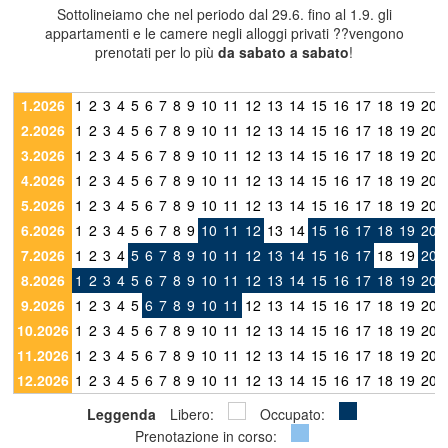
Sottolineiamo che nel periodo dal 29.6. fino al 1.9. gli
appartamenti e le camere negli alloggi privati ??vengono
prenotati per lo più
da sabato a sabato
!
1.2026
1
2
3
4
5
6
7
8
9
10
11
12
13
14
15
16
17
18
19
20
2.2026
1
2
3
4
5
6
7
8
9
10
11
12
13
14
15
16
17
18
19
20
3.2026
1
2
3
4
5
6
7
8
9
10
11
12
13
14
15
16
17
18
19
20
4.2026
1
2
3
4
5
6
7
8
9
10
11
12
13
14
15
16
17
18
19
20
5.2026
1
2
3
4
5
6
7
8
9
10
11
12
13
14
15
16
17
18
19
20
6.2026
1
2
3
4
5
6
7
8
9
10
11
12
13
14
15
16
17
18
19
20
7.2026
1
2
3
4
5
6
7
8
9
10
11
12
13
14
15
16
17
18
19
20
8.2026
1
2
3
4
5
6
7
8
9
10
11
12
13
14
15
16
17
18
19
20
9.2026
1
2
3
4
5
6
7
8
9
10
11
12
13
14
15
16
17
18
19
20
10.2026
1
2
3
4
5
6
7
8
9
10
11
12
13
14
15
16
17
18
19
20
11.2026
1
2
3
4
5
6
7
8
9
10
11
12
13
14
15
16
17
18
19
20
12.2026
1
2
3
4
5
6
7
8
9
10
11
12
13
14
15
16
17
18
19
20
Leggenda
Libero:
Occupato:
Prenotazione in corso: