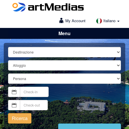
My Account
Italiano
Menu
Lošinj
Ricerca