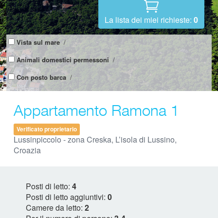
La lista dei miei richieste:
0
Vista sul mare
/
Animali domestici permessoni
/
Con posto barca
/
Appartamento Ramona 1
Verificato proprietario
Lussinpiccolo - zona Creska, L’isola di Lussino,
Croazia
Posti di letto:
4
Posti di letto aggiuntivi:
0
Camere da letto:
2