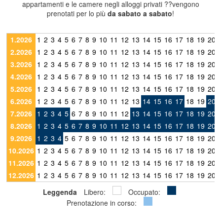
appartamenti e le camere negli alloggi privati ??vengono
prenotati per lo più
da sabato a sabato
!
1.2026
1
2
3
4
5
6
7
8
9
10
11
12
13
14
15
16
17
18
19
20
2.2026
1
2
3
4
5
6
7
8
9
10
11
12
13
14
15
16
17
18
19
20
3.2026
1
2
3
4
5
6
7
8
9
10
11
12
13
14
15
16
17
18
19
20
4.2026
1
2
3
4
5
6
7
8
9
10
11
12
13
14
15
16
17
18
19
20
5.2026
1
2
3
4
5
6
7
8
9
10
11
12
13
14
15
16
17
18
19
20
6.2026
1
2
3
4
5
6
7
8
9
10
11
12
13
14
15
16
17
18
19
20
7.2026
1
2
3
4
5
6
7
8
9
10
11
12
13
14
15
16
17
18
19
20
8.2026
1
2
3
4
5
6
7
8
9
10
11
12
13
14
15
16
17
18
19
20
9.2026
1
2
3
4
5
6
7
8
9
10
11
12
13
14
15
16
17
18
19
20
10.2026
1
2
3
4
5
6
7
8
9
10
11
12
13
14
15
16
17
18
19
20
11.2026
1
2
3
4
5
6
7
8
9
10
11
12
13
14
15
16
17
18
19
20
12.2026
1
2
3
4
5
6
7
8
9
10
11
12
13
14
15
16
17
18
19
20
Leggenda
Libero:
Occupato:
Prenotazione in corso: