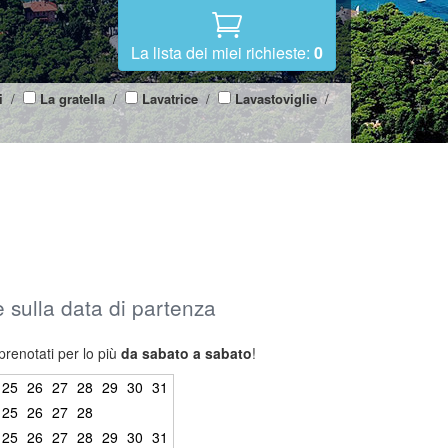
La lista dei miei richieste:
0
i
/
La gratella
/
Lavatrice
/
Lavastoviglie
/
 e sulla data di partenza
prenotati per lo più
da sabato a sabato
!
25
26
27
28
29
30
31
25
26
27
28
25
26
27
28
29
30
31