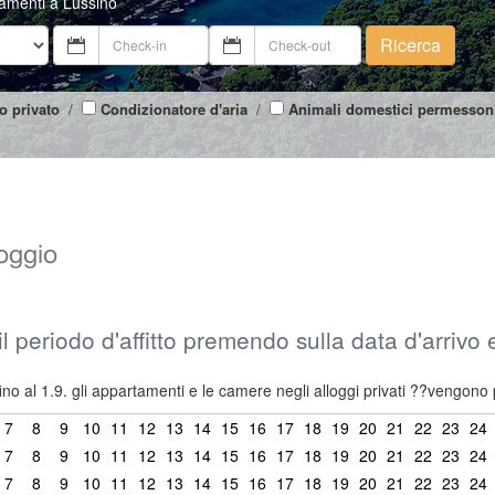
tamenti a Lussino
Ricerca
o privato
/
Condizionatore d'aria
/
Animali domestici permesson
loggio
il periodo d'affitto premendo sulla data d'arrivo
ino al 1.9. gli appartamenti e le camere negli alloggi privati ??vengono 
7
8
9
10
11
12
13
14
15
16
17
18
19
20
21
22
23
24
7
8
9
10
11
12
13
14
15
16
17
18
19
20
21
22
23
24
7
8
9
10
11
12
13
14
15
16
17
18
19
20
21
22
23
24