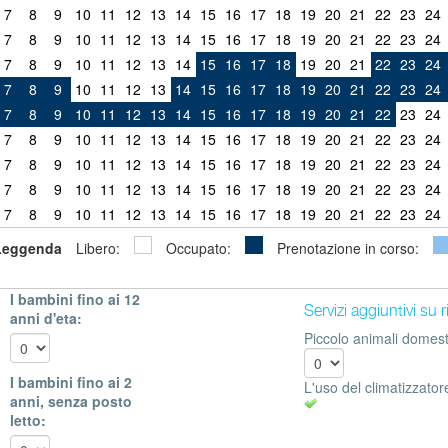
7
8
9
10
11
12
13
14
15
16
17
18
19
20
21
22
23
24
7
8
9
10
11
12
13
14
15
16
17
18
19
20
21
22
23
24
7
8
9
10
11
12
13
14
15
16
17
18
19
20
21
22
23
24
7
8
9
10
11
12
13
14
15
16
17
18
19
20
21
22
23
24
7
8
9
10
11
12
13
14
15
16
17
18
19
20
21
22
23
24
7
8
9
10
11
12
13
14
15
16
17
18
19
20
21
22
23
24
7
8
9
10
11
12
13
14
15
16
17
18
19
20
21
22
23
24
7
8
9
10
11
12
13
14
15
16
17
18
19
20
21
22
23
24
7
8
9
10
11
12
13
14
15
16
17
18
19
20
21
22
23
24
Leggenda
Libero:
Occupato:
Prenotazione in corso:
I bambini fino ai 12
Servizi aggiuntivi su 
anni d'eta:
Piccolo animali domesti
I bambini fino ai 2
L'uso del climatizzator
anni, senza posto
letto: