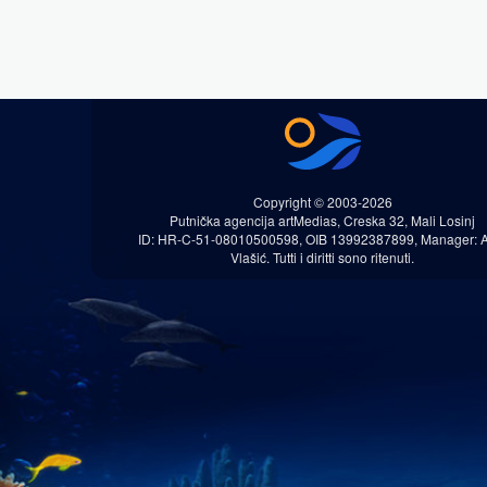
Copyright © 2003-2026
Putnička agencija artMedias, Creska 32, Mali Losinj
ID: HR-C-51-08010500598, OIB 13992387899, Manager: 
Vlašić. Tutti i diritti sono ritenuti.