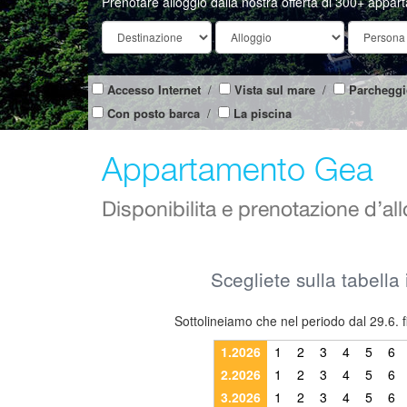
Prenotare alloggio dalla nostra offerta di 300+ appar
Accesso Internet
/
Vista sul mare
/
Parcheggi
Con posto barca
/
La piscina
Appartamento Gea
Disponibilita e prenotazione d’al
Scegliete sulla tabella 
Sottolineiamo che nel periodo dal 29.6. f
1.2026
1
2
3
4
5
6
2.2026
1
2
3
4
5
6
3.2026
1
2
3
4
5
6