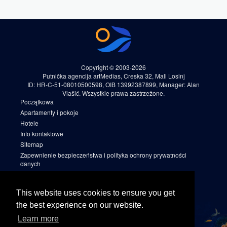
Copyright © 2003-2026
Putnička agencija artMedias, Creska 32, Mali Losinj
ID: HR-C-51-08010500598, OIB 13992387899, Manager: Alan
Vlašić. Wszystkie prawa zastrzeżone.
Początkowa
Apartamenty i pokoje
Hotele
Info kontaktowe
Sitemap
Zapewnienie bezpieczeństwa i polityka ochrony prywatności
danych
Warunki rezerwacji
Cookies
This website uses cookies to ensure you get
Sitemap 2
the best experience on our website.
Facebook
Learn more
Instagram