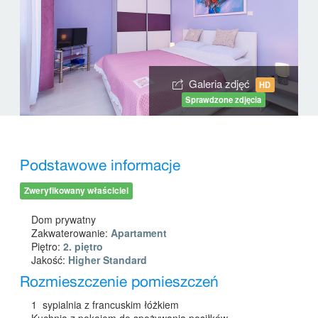
Galeria zdjęć
HD
Sprawdzone zdjęcia
Podstawowe informacje
Zweryfikowany właściciel
Dom prywatny
Zakwaterowanie:
Apartament
Piętro:
2. piętro
Jakość:
Higher Standard
Rozmieszczenie pomieszczeń
1 sypialnia z francuskim łóżkiem
Kuchnia z pokojem do spożywania posiłków