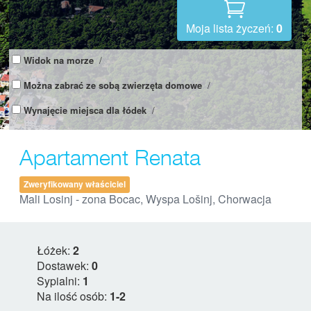
Moja lista życzeń:
0
Widok na morze
/
Można zabrać ze sobą zwierzęta domowe
/
Wynajęcie miejsca dla łódek
/
Apartament Renata
Zweryfikowany właściciel
Mali Losinj - zona Bocac, Wyspa Lošinj, Chorwacja
Łóżek:
2
Dostawek:
0
Sypialni:
1
Na ilość osób:
1-2