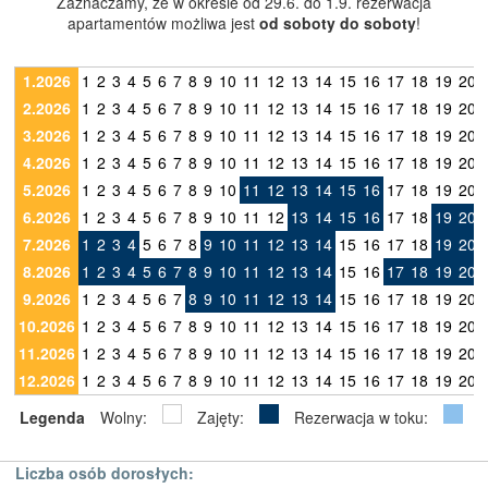
Zaznaczamy, że w okresie od 29.6. do 1.9. rezerwacja
apartamentów możliwa jest
od soboty do soboty
!
1.2026
1
2
3
4
5
6
7
8
9
10
11
12
13
14
15
16
17
18
19
20
2.2026
1
2
3
4
5
6
7
8
9
10
11
12
13
14
15
16
17
18
19
20
3.2026
1
2
3
4
5
6
7
8
9
10
11
12
13
14
15
16
17
18
19
20
4.2026
1
2
3
4
5
6
7
8
9
10
11
12
13
14
15
16
17
18
19
20
5.2026
1
2
3
4
5
6
7
8
9
10
11
12
13
14
15
16
17
18
19
20
6.2026
1
2
3
4
5
6
7
8
9
10
11
12
13
14
15
16
17
18
19
20
7.2026
1
2
3
4
5
6
7
8
9
10
11
12
13
14
15
16
17
18
19
20
8.2026
1
2
3
4
5
6
7
8
9
10
11
12
13
14
15
16
17
18
19
20
9.2026
1
2
3
4
5
6
7
8
9
10
11
12
13
14
15
16
17
18
19
20
10.2026
1
2
3
4
5
6
7
8
9
10
11
12
13
14
15
16
17
18
19
20
11.2026
1
2
3
4
5
6
7
8
9
10
11
12
13
14
15
16
17
18
19
20
12.2026
1
2
3
4
5
6
7
8
9
10
11
12
13
14
15
16
17
18
19
20
Legenda
Wolny:
Zajęty:
Rezerwacja w toku:
Liczba osób dorosłych: