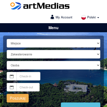
My Account
Polski
Menu
Lošinj
Poszukaj