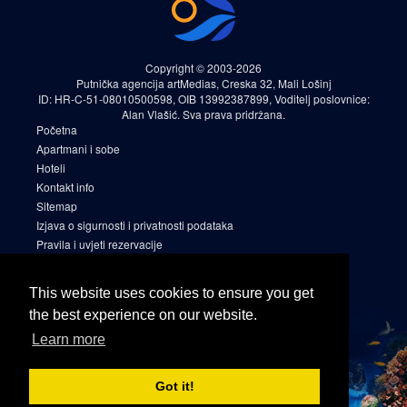
Copyright © 2003-2026
Putnička agencija artMedias, Creska 32, Mali Lošinj
ID: HR-C-51-08010500598, OIB 13992387899, Voditelj poslovnice:
Alan Vlašić. Sva prava pridržana.
Početna
Apartmani i sobe
Hoteli
Kontakt info
Sitemap
Izjava o sigurnosti i privatnosti podataka
Pravila i uvjeti rezervacije
Cookies
Sitemap 2
This website uses cookies to ensure you get
Facebook
the best experience on our website.
Instagram
Learn more
Linkedin
Got it!