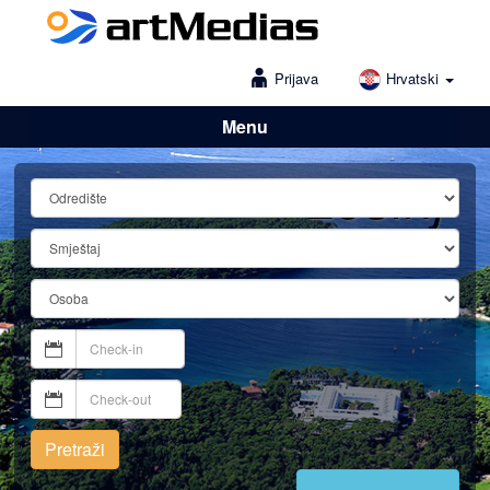
Prijava
Hrvatski
Menu
Lošinj
Pretraži