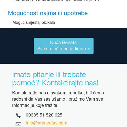
Mogućnost najma ili upotrebe
Moguć smještaj bicikala
Kuća Renata
Sve smještajne jedinice
Imate pitanje ili trebate
pomoć? Kontaktirajte nas!
Kontaktirajte nas u svakom trenutku, biti ćemo
radosni da Vas saslušamo i pružimo Vam sve
informacije koje tražite
00385 51 520 625
info@artmedias.com