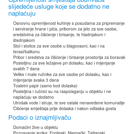
slijedeće usluge koje se dodatno ne
naplaćuju
Osnovnu opremljenost kuhinje s posudama za pripremanje
i serviranje hrane i pića, priborom za jelo za sve osobe,
sredstvima za čišćenje i brisanje, te hladnjakom i
štednjakom
Stol i stolice za sve osobe u blagovaoni, kao i na
terasi/balkonu
Pribor i sredstva za čišćenje i brisanje prostorija za boravak
Posteljinu za sve ležajeve pri dolasku, kao i mijenjanje
svakih 7 dana
Velike i male ručnike za sve osobe pri dolasku, kao i
mijenjanje svaka 3 dana
Toaletni papir (samo kod dolaska)
Posteljina i ručnici su na raspolaganju u objektu i ne
naplaćuju se dodatno
Utrošak vode i struje, te sve ostale nenavedene komunalije
Čišćenje smještaja prije dolaska i nakon odlaska gosta
Podaci o iznajmljivaču
Domaćini žive u objektu
Poznavanje jezika: Engleski, Njemački, Talijanski,