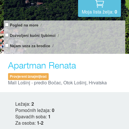
Moja lista želja:
0
Pogled na more
/
Dozvoljeni kućni ljubimci
/
Najam veza za brodice
/
Apartman Renata
Provjereni iznajmljivač
Mali Lošinj - predio Bočac, Otok Lošinj, Hrvatska
Ležaja:
2
Pomoćnih ležaja:
0
Spavaćih soba:
1
Za osoba:
1-2