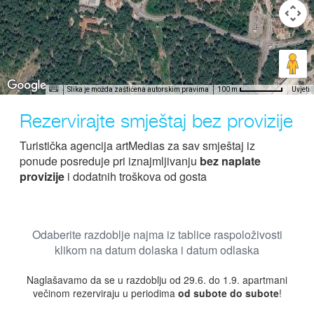
Slika je možda zaštićena autorskim pravima
Uvjeti
100 m
Rezervirajte smještaj bez provizije
Turistička agencija artMedias za sav smještaj iz
ponude posreduje pri iznajmljivanju
bez naplate
provizije
i dodatnih troškova od gosta
Odaberite razdoblje najma iz tablice raspoloživosti
klikom na datum dolaska i datum odlaska
Naglašavamo da se u razdoblju od 29.6. do 1.9. apartmani
večinom rezerviraju u periodima
od subote do subote
!