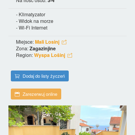
Na ilość osób:
3-4
- Klimatyzator
- Widok na morze
- Wi-Fi Internet
Miejsce:
Mali Losinj
Zona:
Zagazinjine
Region:
Wyspa Lošinj
Dodaj do listy życzeń
Zarezerwuj online