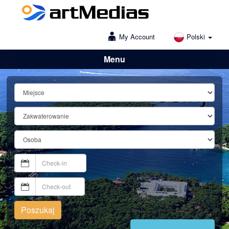
My Account
Polski
Menu
Lošinj
Poszukaj