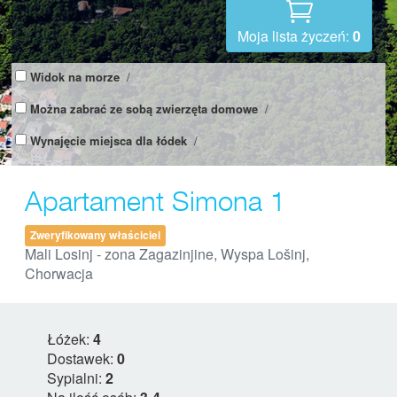
Moja lista życzeń:
0
Widok na morze
/
Można zabrać ze sobą zwierzęta domowe
/
Wynajęcie miejsca dla łódek
/
Apartament Simona 1
Zweryfikowany właściciel
Mali Losinj - zona Zagazinjine, Wyspa Lošinj,
Chorwacja
Łóżek:
4
Dostawek:
0
Sypialni:
2