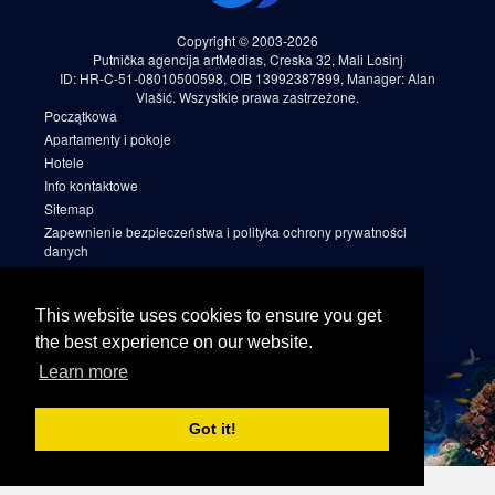
Copyright © 2003-2026
Putnička agencija artMedias, Creska 32, Mali Losinj
ID: HR-C-51-08010500598, OIB 13992387899, Manager: Alan
Vlašić. Wszystkie prawa zastrzeżone.
Początkowa
Apartamenty i pokoje
Hotele
Info kontaktowe
Sitemap
Zapewnienie bezpieczeństwa i polityka ochrony prywatności
danych
Warunki rezerwacji
Cookies
This website uses cookies to ensure you get
Sitemap 2
the best experience on our website.
Facebook
Learn more
Instagram
Linkedin
Got it!