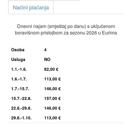
Načini plaćanja
Dnevni najam (smještaj po danu) s uključenom
boravišnom pristojbom za sezonu 2026 u Eurima
Osoba
4
Usluga
NO
1.1.-1.6.
82,00 €
1.6.-1.7.
113,00 €
1.7.-15.7.
146,00 €
15.7.-22.8.
157,00 €
22.8.-29.8.
146,00 €
29.8.-1.10.
113,00 €