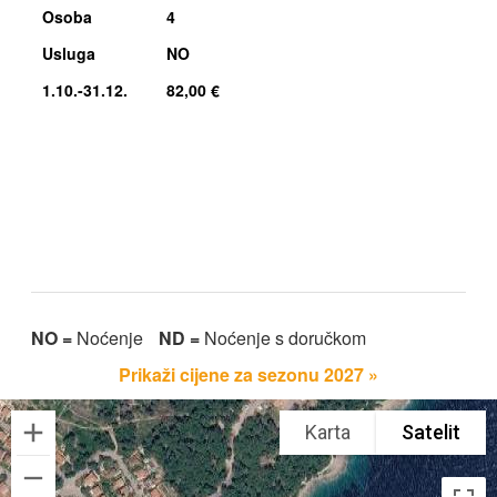
Osoba
4
Usluga
NO
1.10.-31.12.
82,00 €
NO =
Noćenje
ND =
Noćenje s doručkom
Prikaži cijene za sezonu 2027 »
Karta
Satelit