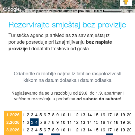
Slika je možda zaštićena autorskim pravima
Uvjeti
100 m
Rezervirajte smještaj bez provizije
Turistička agencija artMedias za sav smještaj iz
ponude posreduje pri iznajmljivanju
bez naplate
provizije
i dodatnih troškova od gosta
Odaberite razdoblje najma iz tablice raspoloživosti
klikom na datum dolaska i datum odlaska
Naglašavamo da se u razdoblju od 29.6. do 1.9. apartmani
večinom rezerviraju u periodima
od subote do subote
!
1.2026
1
2
3
4
5
6
7
8
9
10
11
12
13
14
15
16
17
18
19
20
2.2026
1
2
3
4
5
6
7
8
9
10
11
12
13
14
15
16
17
18
19
20
3.2026
1
2
3
4
5
6
7
8
9
10
11
12
13
14
15
16
17
18
19
20