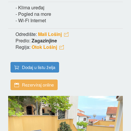
- Klima uređaj
- Pogled na more
- Wi-Fi Internet
Odredište:
Mali Lošinj
Predio:
Zagazinjine
Regija:
Otok Lošinj
Dodaj u listu želja
Rezerviraj online