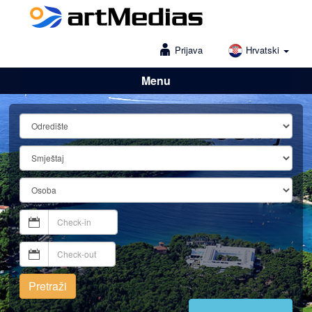
Prijava
Hrvatski
Menu
Lošinj
Pretraži