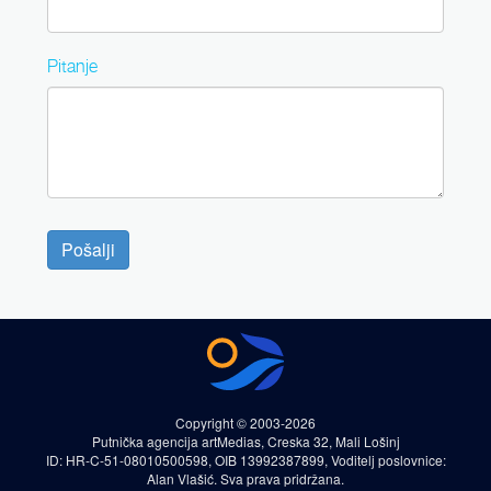
Pitanje
Pošalji
Copyright © 2003-2026
Putnička agencija artMedias, Creska 32, Mali Lošinj
ID: HR-C-51-08010500598, OIB 13992387899, Voditelj poslovnice:
Alan Vlašić. Sva prava pridržana.