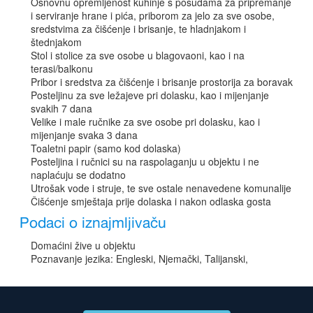
Osnovnu opremljenost kuhinje s posudama za pripremanje
i serviranje hrane i pića, priborom za jelo za sve osobe,
sredstvima za čišćenje i brisanje, te hladnjakom i
štednjakom
Stol i stolice za sve osobe u blagovaoni, kao i na
terasi/balkonu
Pribor i sredstva za čišćenje i brisanje prostorija za boravak
Posteljinu za sve ležajeve pri dolasku, kao i mijenjanje
svakih 7 dana
Velike i male ručnike za sve osobe pri dolasku, kao i
mijenjanje svaka 3 dana
Toaletni papir (samo kod dolaska)
Posteljina i ručnici su na raspolaganju u objektu i ne
naplaćuju se dodatno
Utrošak vode i struje, te sve ostale nenavedene komunalije
Čišćenje smještaja prije dolaska i nakon odlaska gosta
Podaci o iznajmljivaču
Domaćini žive u objektu
Poznavanje jezika: Engleski, Njemački, Talijanski,