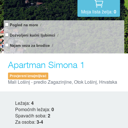
Moja lista želja:
0
Pogled na more
/
Dozvoljeni kućni ljubimci
/
Najam veza za brodice
/
Apartman Simona 1
Provjereni iznajmljivač
Mali Lošinj - predio Zagazinjine, Otok Lošinj, Hrvatska
Ležaja:
4
Pomoćnih ležaja:
0
Spavaćih soba:
2
Za osoba:
3-4