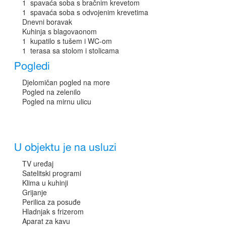
1 spavaća soba s bračnim krevetom
1 spavaća soba s odvojenim krevetima
Dnevni boravak
Kuhinja s blagovaonom
1 kupatilo s tušem i WC-om
1 terasa sa stolom i stolicama
Pogledi
Djelomičan pogled na more
Pogled na zelenilo
Pogled na mirnu ulicu
U objektu je na usluzi
TV uređaj
Satelitski programi
Klima u kuhinji
Grijanje
Perilica za posuđe
Hladnjak s frizerom
Aparat za kavu