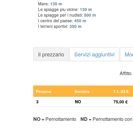
Mare:
130 m
Le spiagge piu vicine:
130 m
Le spiagge per i nudisti:
500 m
I centro del paese:
450 m
I terreni sportivi:
350 m
Il prezzario
Servizi aggiuntivi
Mo
Affitt
Persona
Servizio
1.1.-23.5.
3
NO
75,00 €
NO =
Pernottamento
ND =
Pernottamento con