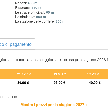
Negozi:
400 m
Ristoranti:
140 m
Le strade principali:
60 m
L’ambulanza:
850 m
La stazione delle corriere:
350 m
do di pagamento
o giornaliero con la tassa soggiornale inclusa per stagione 2026 
23.5.-13.6.
13.6.-1.7.
1.7.-29.8.
80,00 €
95,00 €
140,00 €
 colazione
Mostra i prezzi per la stagione 2027 »