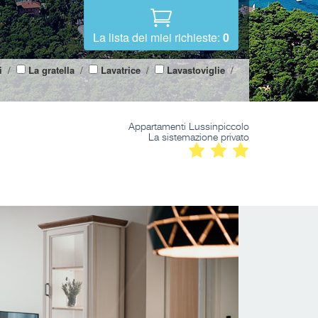
La lista dei miei richieste:
0
i
/
La gratella
/
Lavatrice
/
Lavastoviglie
/
Appartamenti Lussinpiccolo
La sistemazione privato