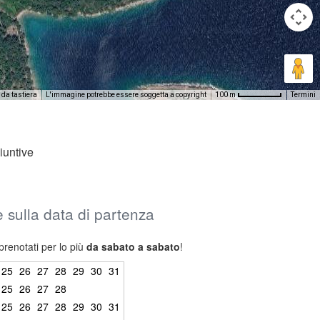
 da tastiera
L'immagine potrebbe essere soggetta a copyright
Termini
100 m
iuntive
 e sulla data di partenza
prenotati per lo più
da sabato a sabato
!
25
26
27
28
29
30
31
25
26
27
28
25
26
27
28
29
30
31