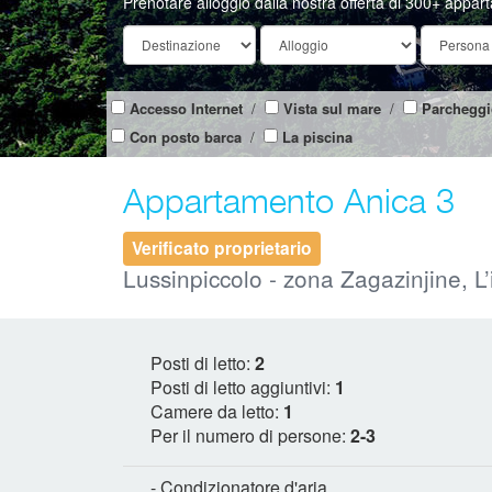
Prenotare alloggio dalla nostra offerta di 300+ appar
Accesso Internet
/
Vista sul mare
/
Parcheggi
Con posto barca
/
La piscina
Appartamento Anica 3
Verificato proprietario
Lussinpiccolo - zona Zagazinjine, L’
Posti di letto:
2
Posti di letto aggiuntivi:
1
Camere da letto:
1
Per il numero di persone:
2-3
- Condizionatore d'aria