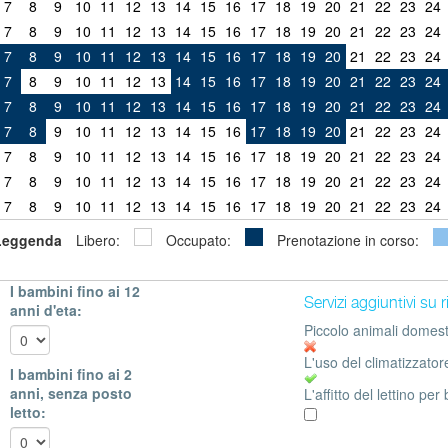
7
8
9
10
11
12
13
14
15
16
17
18
19
20
21
22
23
24
7
8
9
10
11
12
13
14
15
16
17
18
19
20
21
22
23
24
7
8
9
10
11
12
13
14
15
16
17
18
19
20
21
22
23
24
7
8
9
10
11
12
13
14
15
16
17
18
19
20
21
22
23
24
7
8
9
10
11
12
13
14
15
16
17
18
19
20
21
22
23
24
7
8
9
10
11
12
13
14
15
16
17
18
19
20
21
22
23
24
7
8
9
10
11
12
13
14
15
16
17
18
19
20
21
22
23
24
7
8
9
10
11
12
13
14
15
16
17
18
19
20
21
22
23
24
7
8
9
10
11
12
13
14
15
16
17
18
19
20
21
22
23
24
Leggenda
Libero:
Occupato:
Prenotazione in corso:
I bambini fino ai 12
Servizi aggiuntivi su 
anni d'eta:
Piccolo animali domesti
L'uso del climatizzator
I bambini fino ai 2
anni, senza posto
L'affitto del lettino per
letto: