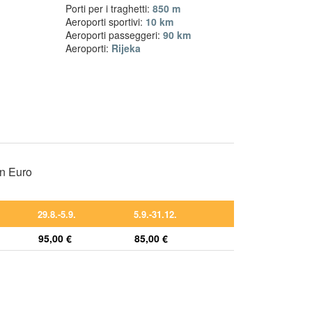
Porti per i traghetti:
850 m
Aeroporti sportivi:
10 km
Aeroporti passeggeri:
90 km
Aeroporti:
Rijeka
in Euro
29.8.-5.9.
5.9.-31.12.
95,00 €
85,00 €