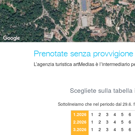
Prenotate senza provvigione
L’agenzia turistica artMedias è l’intermediario per l
Scegliete sulla tabella 
Sottolineiamo che nel periodo dal 29.6. f
1.2026
1
2
3
4
5
6
2.2026
1
2
3
4
5
6
3.2026
1
2
3
4
5
6