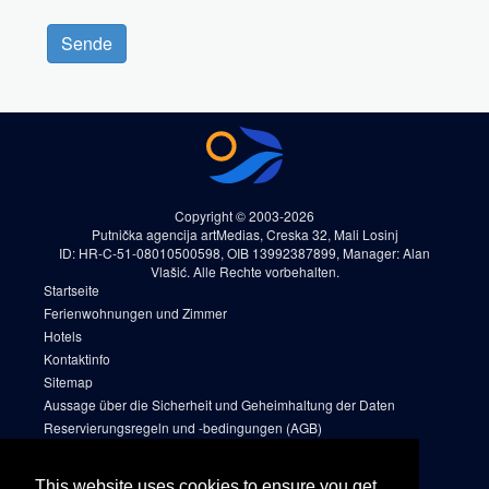
Sende
Copyright © 2003-2026
Putnička agencija artMedias, Creska 32, Mali Losinj
ID: HR-C-51-08010500598, OIB 13992387899, Manager: Alan
Vlašić. Alle Rechte vorbehalten.
Startseite
Ferienwohnungen und Zimmer
Hotels
Kontaktinfo
Sitemap
Aussage über die Sicherheit und Geheimhaltung der Daten
Reservierungsregeln und -bedingungen (AGB)
Cookies
Sitemap 2
This website uses cookies to ensure you get