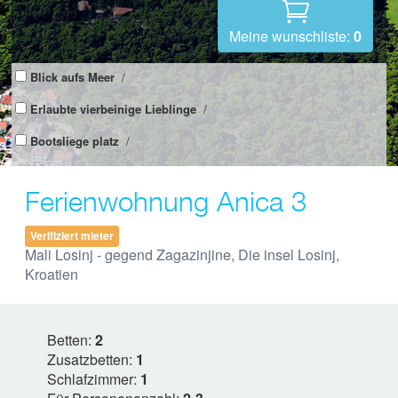
Meine wunschliste:
0
Blick aufs Meer
/
Erlaubte vierbeinige Lieblinge
/
Bootsliege platz
/
Ferienwohnung Anica 3
Verifiziert mieter
Mali Losinj - gegend Zagazinjine, Die insel Losinj,
Kroatien
Betten:
2
Zusatzbetten:
1
Schlafzimmer:
1