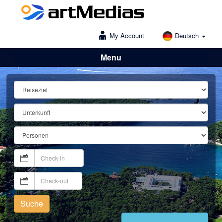
My Account
Deutsch
Menu
Lošinj
Suche