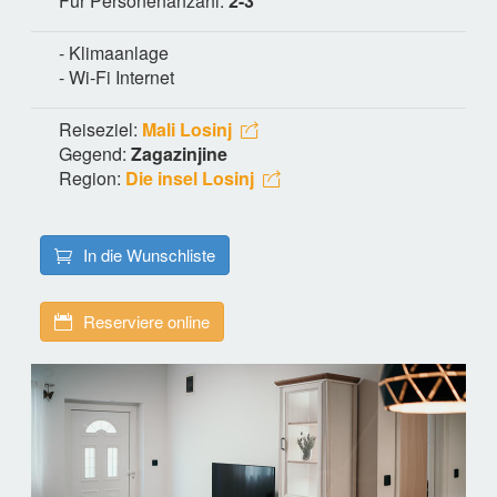
Für Personenanzahl:
2-3
- Klimaanlage
- Wi-Fi Internet
Reiseziel:
Mali Losinj
Gegend:
Zagazinjine
Region:
Die insel Losinj
In die Wunschliste
Reserviere online