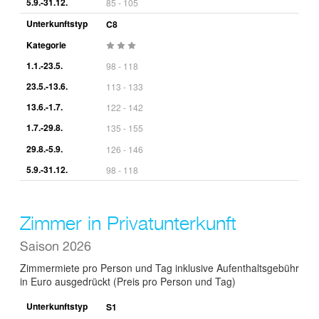
5.9.-31.12.
85 - 105
Unterkunftstyp
C8
Kategorie
1.1.-23.5.
98 - 118
23.5.-13.6.
113 - 133
13.6.-1.7.
122 - 142
1.7.-29.8.
135 - 155
29.8.-5.9.
126 - 146
5.9.-31.12.
98 - 118
Zimmer in Privatunterkunft
Saison 2026
Zimmermiete pro Person und Tag inklusive Aufenthaltsgebühr
in Euro ausgedrückt (Preis pro Person und Tag)
Unterkunftstyp
S1