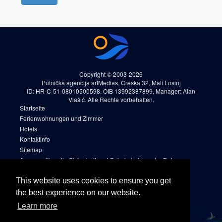
Copyright © 2003-2026
Putnička agencija artMedias, Creska 32, Mali Losinj
ID: HR-C-51-08010500598, OIB 13992387899, Manager: Alan
Vlašić. Alle Rechte vorbehalten.
Startseite
Ferienwohnungen und Zimmer
Hotels
Kontaktinfo
Sitemap
Aussage über die Sicherheit und Geheimhaltung der Daten
Reservierungsregeln und -bedingungen (AGB)
Cookies
This website uses cookies to ensure you get
Sitemap 2
the best experience on our website.
Facebook
Learn more
Instagram