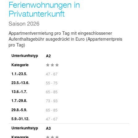
Ferienwohnungen in
Privatunterkunft
Saison 2026
Appartmentvermietung pro Tag mit eingeschlossener
Aufenthaltsgebühr ausgedrückt in Euro (Appartementpreis
pro Tag)
Unterkunftstyp
A2
Kategorie
1.1.-23.5.
47 - 67
23.5.-13.6.
55 - 75
13.6.-1.7.
65 - 85
1.7.-29.8.
73 - 93
29.8.-5.9.
65 - 85
5.9.-31.12.
47 - 67
Unterkunftstyp
A3
Kategorie