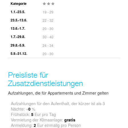
Kategorie
1.1.-23.5.
19 - 29
23.5.-13.6.
22 - 32
13.6.-1.7.
20 - 30
1.7.-29.8.
30 - 40
29.8.-5.9.
24 - 34
5.9.-31.12.
20 - 30
Preisliste für
Zusatzdienstleistungen
Aufzahlungen, die für Appartements und Zimmer gelten
Aufzahlungen für den Aufenthalt, der kürzer ist als 3
Nächte: +
0
%
Frühstück:
5
Eur pro Tag
Vermietung der Klimaanlage:
gratis
Anmeldung:
2
Eur einmalig pro Person