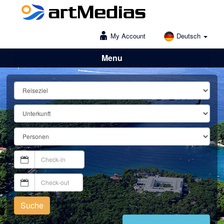
My Account
Deutsch
Menu
Lošinj
Suche