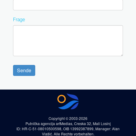
Frage
Sende
Copyright © 2003-2026
Putnička agencija artMedias, Creska 32, Mali Losinj
ID: HR-C-51-08010500598, OIB 13992387899, Manager: Alan
Vlašić. Alle Rechte vorbehalten.