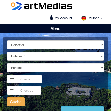
My Account
Deutsch
Menu
Lošinj
Suche