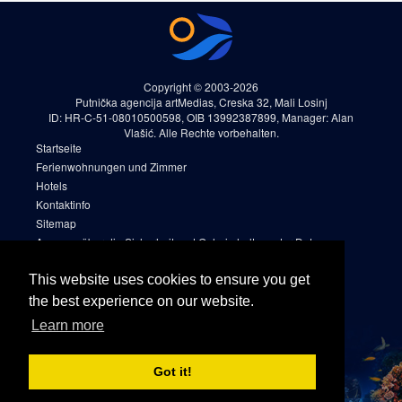
Copyright © 2003-2026
Putnička agencija artMedias, Creska 32, Mali Losinj
ID: HR-C-51-08010500598, OIB 13992387899, Manager: Alan
Vlašić. Alle Rechte vorbehalten.
Startseite
Ferienwohnungen und Zimmer
Hotels
Kontaktinfo
Sitemap
Aussage über die Sicherheit und Geheimhaltung der Daten
Reservierungsregeln und -bedingungen (AGB)
Cookies
This website uses cookies to ensure you get
Sitemap 2
the best experience on our website.
Facebook
Learn more
Instagram
Got it!
Linkedin