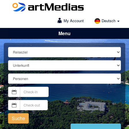
My Account
Deutsch
Menu
Lošinj
Suche