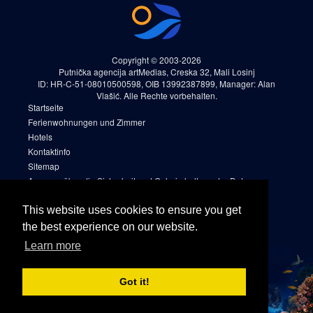
Copyright © 2003-2026
Putnička agencija artMedias, Creska 32, Mali Losinj
ID: HR-C-51-08010500598, OIB 13992387899, Manager: Alan
Vlašić. Alle Rechte vorbehalten.
Startseite
Ferienwohnungen und Zimmer
Hotels
Kontaktinfo
Sitemap
Aussage über die Sicherheit und Geheimhaltung der Daten
Reservierungsregeln und -bedingungen (AGB)
Cookies
This website uses cookies to ensure you get
Sitemap 2
the best experience on our website.
Facebook
Learn more
Instagram
Got it!
Linkedin