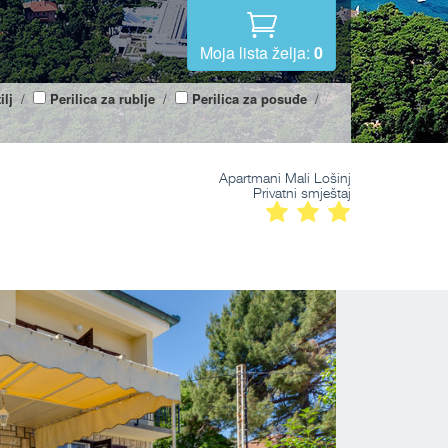
Moja lista želja:
0
ilj
/
Perilica za rublje
/
Perilica za posuđe
/
Apartmani Mali Lošinj
Privatni smještaj