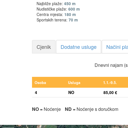
Najbliže plaže:
450 m
Nudističke plaže:
600 m
Centra mjesta:
180 m
Sportskih terena:
70 m
Cjenik
Dodatne usluge
Načini pl
Dnevni najam (s
Osoba
Usluga
1.1.-9.5.
4
NO
85,00 €
NO =
Noćenje
ND =
Noćenje s doručkom