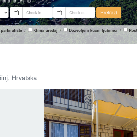
tmana na Lošinju
Pretraži
 parkiralište
/
Klima uređaj
/
Dozvoljeni kućni ljubimci
/
Rošt
inj, Hrvatska