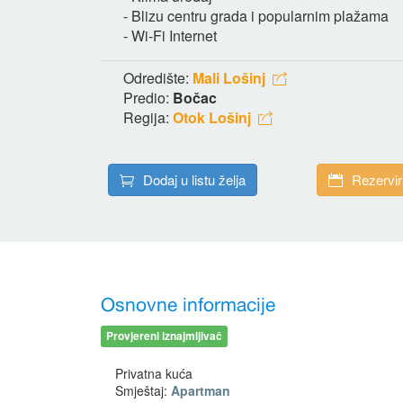
- Blizu centru grada i popularnim plažama
- Wi-Fi Internet
Odredište:
Mali Lošinj
Predio:
Bočac
Regija:
Otok Lošinj
Dodaj u listu želja
Rezervir
Osnovne informacije
Provjereni iznajmljivač
Privatna kuća
Smještaj:
Apartman