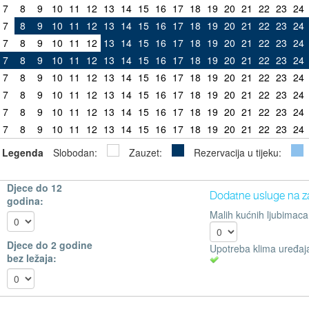
7
8
9
10
11
12
13
14
15
16
17
18
19
20
21
22
23
24
7
8
9
10
11
12
13
14
15
16
17
18
19
20
21
22
23
24
7
8
9
10
11
12
13
14
15
16
17
18
19
20
21
22
23
24
7
8
9
10
11
12
13
14
15
16
17
18
19
20
21
22
23
24
7
8
9
10
11
12
13
14
15
16
17
18
19
20
21
22
23
24
7
8
9
10
11
12
13
14
15
16
17
18
19
20
21
22
23
24
7
8
9
10
11
12
13
14
15
16
17
18
19
20
21
22
23
24
7
8
9
10
11
12
13
14
15
16
17
18
19
20
21
22
23
24
Legenda
Slobodan:
Zauzet:
Rezervacija u tijeku:
Djece do 12
Dodatne usluge na z
godina:
Malih kućnih ljubimaca
Djece do 2 godine
Upotreba klima uređaj
bez ležaja: