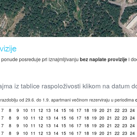
izije
z ponude posreduje pri iznajmljivanju
bez naplate provizije
i do
jma iz tablice raspoloživosti klikom na datum 
azdoblju od 29.6. do 1.9. apartmani večinom rezerviraju u periodima
7
8
9
10
11
12
13
14
15
16
17
18
19
20
21
22
23
24
7
8
9
10
11
12
13
14
15
16
17
18
19
20
21
22
23
24
7
8
9
10
11
12
13
14
15
16
17
18
19
20
21
22
23
24
7
8
9
10
11
12
13
14
15
16
17
18
19
20
21
22
23
24