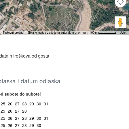
Tipkovni prečaci
Slika je možda zaštićena autorskim pravima
Uvjeti
100 m
datnih troškova od gosta
dolaska i datum odlaska
od subote do subote
!
25
26
27
28
29
30
31
25
26
27
28
25
26
27
28
29
30
31
25
26
27
28
29
30