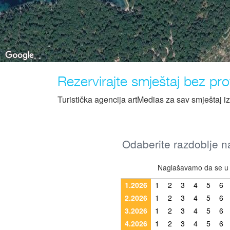
Rezervirajte smještaj bez prov
Turistička agencija artMedias za sav smještaj i
Odaberite razdoblje na
Naglašavamo da se u r
1.2026
1
2
3
4
5
6
2.2026
1
2
3
4
5
6
3.2026
1
2
3
4
5
6
4.2026
1
2
3
4
5
6