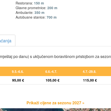
Restorana:
150 m
Glavne prometnice:
200 m
Ambulante:
350 m
Autobusne stanice:
700 m
aćanja
mještaj po danu) s uključenom boravišnom pristojbom za sezo
9.5.-6.6.
6.6.-4.7.
4.7.-29.8.
95,00 €
105,00 €
115,00 €
Prikaži cijene za sezonu 2027 »