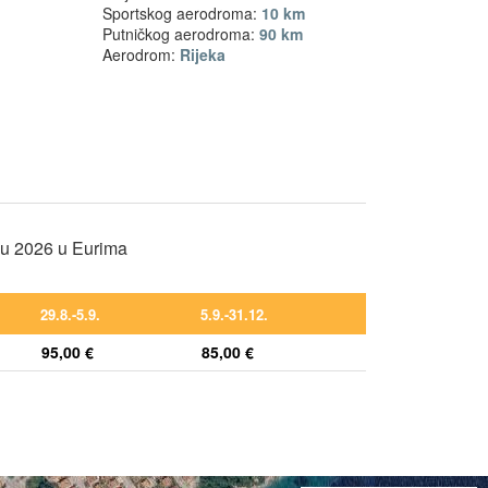
Sportskog aerodroma:
10 km
Putničkog aerodroma:
90 km
Aerodrom:
Rijeka
nu 2026 u Eurima
29.8.-5.9.
5.9.-31.12.
95,00 €
85,00 €