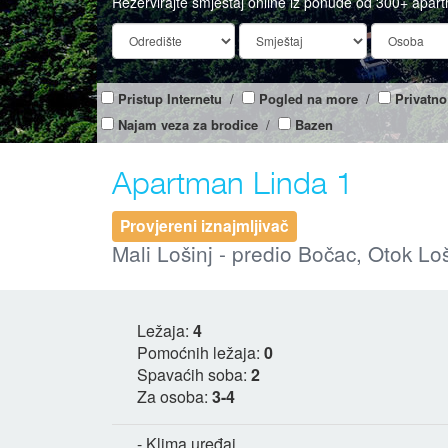
Rezervirajte smještaj online iz ponude od 300+ apar
Pristup Internetu
/
Pogled na more
/
Privatno
Najam veza za brodice
/
Bazen
Apartman Linda 1
Provjereni iznajmljivač
Mali Lošinj - predio Bočac, Otok Loš
Ležaja:
4
Pomoćnih ležaja:
0
Spavaćih soba:
2
Za osoba:
3-4
- Klima uređaj