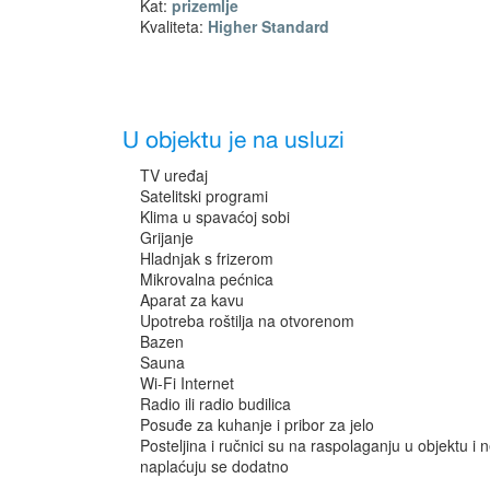
Kat:
prizemlje
Kvaliteta:
Higher Standard
U objektu je na usluzi
TV uređaj
Satelitski programi
Klima u spavaćoj sobi
Grijanje
Hladnjak s frizerom
Mikrovalna pećnica
Aparat za kavu
Upotreba roštilja na otvorenom
Bazen
Sauna
Wi-Fi Internet
Radio ili radio budilica
Posuđe za kuhanje i pribor za jelo
Posteljina i ručnici su na raspolaganju u objektu i 
naplaćuju se dodatno