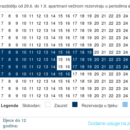
azdoblju od 29.6. do 1.9. apartmani večinom rezerviraju u periodima
7
8
9
10
11
12
13
14
15
16
17
18
19
20
21
22
23
24
7
8
9
10
11
12
13
14
15
16
17
18
19
20
21
22
23
24
7
8
9
10
11
12
13
14
15
16
17
18
19
20
21
22
23
24
7
8
9
10
11
12
13
14
15
16
17
18
19
20
21
22
23
24
7
8
9
10
11
12
13
14
15
16
17
18
19
20
21
22
23
24
7
8
9
10
11
12
13
14
15
16
17
18
19
20
21
22
23
24
7
8
9
10
11
12
13
14
15
16
17
18
19
20
21
22
23
24
7
8
9
10
11
12
13
14
15
16
17
18
19
20
21
22
23
24
7
8
9
10
11
12
13
14
15
16
17
18
19
20
21
22
23
24
7
8
9
10
11
12
13
14
15
16
17
18
19
20
21
22
23
24
7
8
9
10
11
12
13
14
15
16
17
18
19
20
21
22
23
24
7
8
9
10
11
12
13
14
15
16
17
18
19
20
21
22
23
24
Legenda
Slobodan:
Zauzet:
Rezervacija u tijeku:
Djece do 12
Dodatne usluge na z
godina: