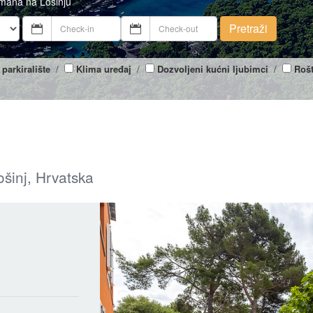
tmana na Lošinju
Pretraži
 parkiralište
/
Klima uređaj
/
Dozvoljeni kućni ljubimci
/
Rošt
ošinj, Hrvatska