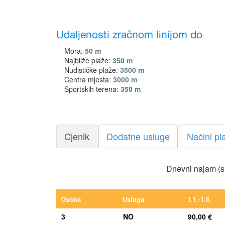
Udaljenosti zračnom linijom do
Mora:
50 m
Najbliže plaže:
350 m
Nudističke plaže:
3500 m
Centra mjesta:
3000 m
Sportskih terena:
350 m
Cjenik
Dodatne usluge
Načini pl
Dnevni najam (s
Osoba
Usluga
1.1.-1.6.
3
NO
90,00 €