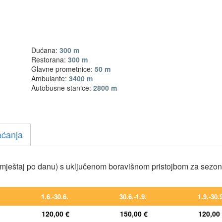
Dućana:
300 m
Restorana:
300 m
Glavne prometnice:
50 m
Ambulante:
3400 m
Autobusne stanice:
2800 m
aćanja
mještaj po danu) s uključenom boravišnom pristojbom za sezo
1.6.-30.6.
30.6.-1.9.
1.9.-30.
120,00 €
150,00 €
120,00