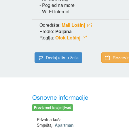
- Pogled na more
- Wi-Fi Internet
Odredište:
Mali Lošinj
Predio:
Poljana
Regija:
Otok Lošinj
Dodaj u listu želja
Rezervir
Osnovne informacije
Provjereni iznajmljivač
Privatna kuća
Smještaj:
Apartman