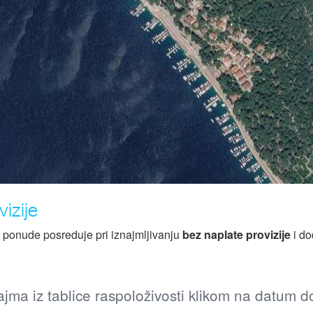
izije
z ponude posreduje pri iznajmljivanju
bez naplate provizije
i do
jma iz tablice raspoloživosti klikom na datum 