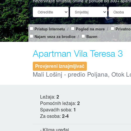
Rezervirajte smještaj online iz ponude od 300+ apar
Pristup Internetu
/
Pogled na more
/
Privatno
Najam veza za brodice
/
Bazen
Apartman Vila Teresa 3
Provjereni iznajmljivač
Mali Lošinj - predio Poljana, Otok L
Ležaja:
2
Pomoćnih ležaja:
2
Spavaćih soba:
1
Za osoba:
2-4
- Klima uređaj