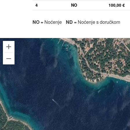
4
NO
100,00 €
NO =
Noćenje
ND =
Noćenje s doručkom