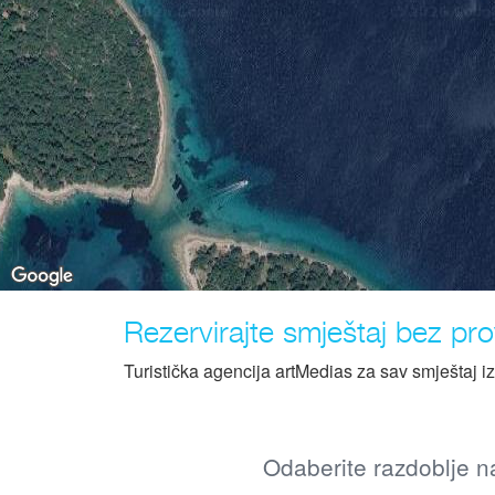
Rezervirajte smještaj bez prov
Turistička agencija artMedias za sav smještaj i
Odaberite razdoblje na