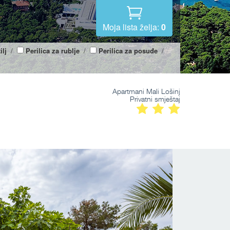
Moja lista želja:
0
ilj
/
Perilica za rublje
/
Perilica za posuđe
/
Apartmani Mali Lošinj
Privatni smještaj