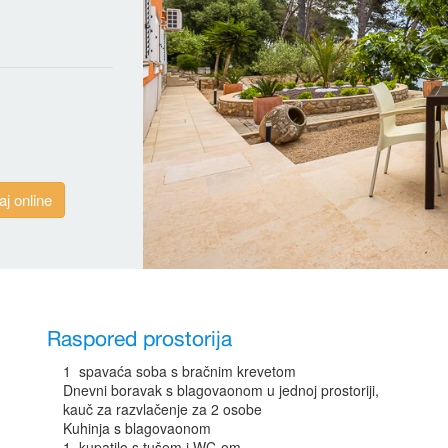
aj online
Raspored prostorija
1 spavaća soba s bračnim krevetom
Dnevni boravak s blagovaonom u jednoj prostoriji,
kauč za razvlačenje za 2 osobe
Kuhinja s blagovaonom
1 kupatilo s tušem i WC-om