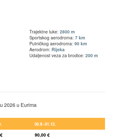
Trajektne luke:
2800 m
Sportskog aerodroma:
7 km
Putničkog aerodroma:
90 km
Aerodrom:
Rijeka
Udaljenost veza za brodice:
200 m
nu 2026 u Eurima
9.
30.9.-31.12.
 €
90,00 €