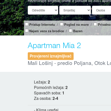
Rezervirajte smještaj online iz ponude od 300+ apar
Pristup Internetu
/
Pogled na more
/
Privatno
Najam veza za brodice
/
Bazen
Apartman Mia 2
Provjereni iznajmljivač
Mali Lošinj - predio Poljana, Otok L
Ležaja:
2
Pomoćnih ležaja:
2
Spavaćih soba:
1
Za osoba:
2-4
- Klima uređaj