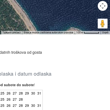
Tipkovni prečaci
Slika je možda zaštićena autorskim pravima
Uvjeti
100 m
datnih troškova od gosta
dolaska i datum odlaska
od subote do subote
!
25
26
27
28
29
30
31
25
26
27
28
25
26
27
28
29
30
31