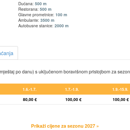
Dućana:
500 m
Restorana:
500 m
Glavne prometnice:
100 m
Ambulante:
3500 m
Autobusne stanice:
2000 m
aćanja
mještaj po danu) s uključenom boravišnom pristojbom za sezo
1.6.-1.7.
1.7.-1.9.
1.9.-15.9.
80,00 €
100,00 €
100,00 €
Prikaži cijene za sezonu 2027 »