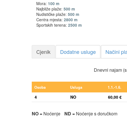
Mora:
100 m
Najbliže plaže:
500 m
Nudističke plaže:
500 m
Centra mjesta:
2800 m
Sportskih terena:
2500 m
Cjenik
Dodatne usluge
Načini pl
Dnevni najam (s
Osoba
Usluga
1.1.-1.6.
4
NO
60,00 €
NO =
Noćenje
ND =
Noćenje s doručkom