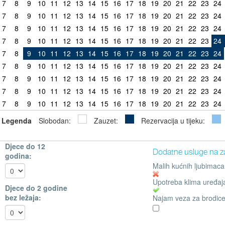
7
8
9
10
11
12
13
14
15
16
17
18
19
20
21
22
23
24
7
8
9
10
11
12
13
14
15
16
17
18
19
20
21
22
23
24
7
8
9
10
11
12
13
14
15
16
17
18
19
20
21
22
23
24
7
8
9
10
11
12
13
14
15
16
17
18
19
20
21
22
23
24
7
8
9
10
11
12
13
14
15
16
17
18
19
20
21
22
23
24
7
8
9
10
11
12
13
14
15
16
17
18
19
20
21
22
23
24
7
8
9
10
11
12
13
14
15
16
17
18
19
20
21
22
23
24
7
8
9
10
11
12
13
14
15
16
17
18
19
20
21
22
23
24
7
8
9
10
11
12
13
14
15
16
17
18
19
20
21
22
23
24
Legenda
Slobodan:
Zauzet:
Rezervacija u tijeku:
Djece do 12
Dodatne usluge na z
godina:
Malih kućnih ljubimaca
Upotreba klima uređaj
Djece do 2 godine
bez ležaja:
Najam veza za brodice