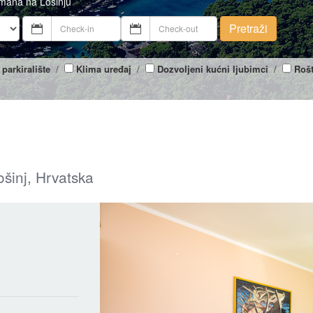
tmana na Lošinju
Pretraži
 parkiralište
/
Klima uređaj
/
Dozvoljeni kućni ljubimci
/
Rošt
ošinj, Hrvatska