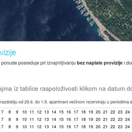
izije
z ponude posreduje pri iznajmljivanju
bez naplate provizije
i do
jma iz tablice raspoloživosti klikom na datum 
azdoblju od 29.6. do 1.9. apartmani večinom rezerviraju u periodima
7
8
9
10
11
12
13
14
15
16
17
18
19
20
21
22
23
24
7
8
9
10
11
12
13
14
15
16
17
18
19
20
21
22
23
24
7
8
9
10
11
12
13
14
15
16
17
18
19
20
21
22
23
24