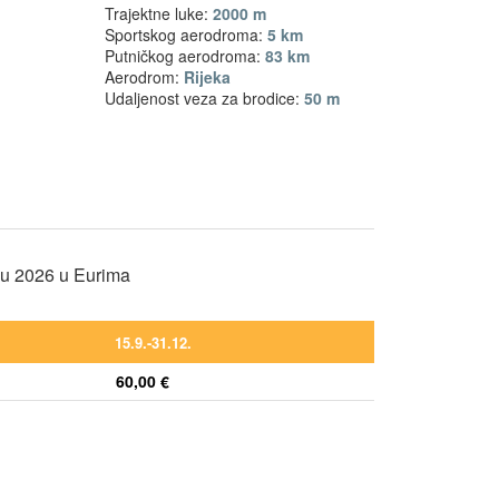
Trajektne luke:
2000 m
Sportskog aerodroma:
5 km
Putničkog aerodroma:
83 km
Aerodrom:
Rijeka
Udaljenost veza za brodice:
50 m
nu 2026 u Eurima
15.9.-31.12.
60,00 €