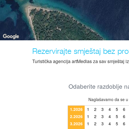
Rezervirajte smještaj bez prov
Turistička agencija artMedias za sav smještaj i
Odaberite razdoblje na
Naglašavamo da se u r
1.2026
1
2
3
4
5
6
2.2026
1
2
3
4
5
6
3.2026
1
2
3
4
5
6