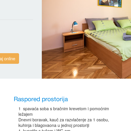
aj online
Raspored prostorija
1 spavaća soba s bračnim krevetom i pomoćnim
ležajem
Dnevni boravak, kauč za razvlačenje za 1 osobu,
kuhinja i blagovaona u jednoj prostoriji
1 kupatilo s tušem i WC-om