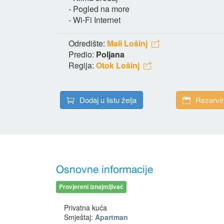
- Pogled na more
- Wi-Fi Internet
Odredište:
Mali Lošinj
Predio:
Poljana
Regija:
Otok Lošinj
Dodaj u listu želja
Rezervir
Osnovne informacije
Provjereni iznajmljivač
Privatna kuća
Smještaj:
Apartman