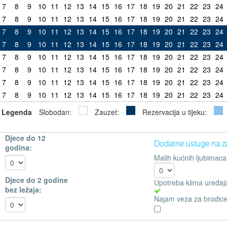
7
8
9
10
11
12
13
14
15
16
17
18
19
20
21
22
23
24
7
8
9
10
11
12
13
14
15
16
17
18
19
20
21
22
23
24
7
8
9
10
11
12
13
14
15
16
17
18
19
20
21
22
23
24
7
8
9
10
11
12
13
14
15
16
17
18
19
20
21
22
23
24
7
8
9
10
11
12
13
14
15
16
17
18
19
20
21
22
23
24
7
8
9
10
11
12
13
14
15
16
17
18
19
20
21
22
23
24
7
8
9
10
11
12
13
14
15
16
17
18
19
20
21
22
23
24
7
8
9
10
11
12
13
14
15
16
17
18
19
20
21
22
23
24
Legenda
Slobodan:
Zauzet:
Rezervacija u tijeku:
Djece do 12
Dodatne usluge na z
godina:
Malih kućnih ljubimaca
Djece do 2 godine
Upotreba klima uređaj
bez ležaja:
Najam veza za brodice