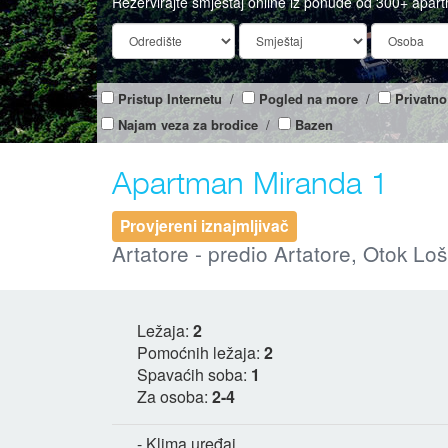
Rezervirajte smještaj online iz ponude od 300+ apar
Pristup Internetu
/
Pogled na more
/
Privatno
Najam veza za brodice
/
Bazen
Apartman Miranda 1
Provjereni iznajmljivač
Artatore - predio Artatore, Otok Loš
Ležaja:
2
Pomoćnih ležaja:
2
Spavaćih soba:
1
Za osoba:
2-4
- Klima uređaj