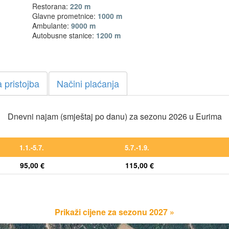
Restorana:
220 m
Glavne prometnice:
1000 m
Ambulante:
9000 m
Autobusne stanice:
1200 m
 pristojba
Načini plaćanja
Dnevni najam (smještaj po danu) za sezonu 2026 u Eurima
1.1.-5.7.
5.7.-1.9.
95,00 €
115,00 €
Prikaži cijene za sezonu 2027 »