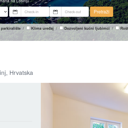
tmana na Lošinju
Pretraži
 parkiralište
/
Klima uređaj
/
Dozvoljeni kućni ljubimci
/
Rošt
inj, Hrvatska