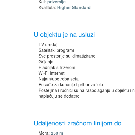
Kat:
prizemlje
Kvaliteta:
Higher Standard
U objektu je na usluzi
TV uređaj
Satelitski programi
Sve prostorije su klimatizirane
Grijanje
Hladnjak s frizerom
Wi-Fi Internet
Najam/upotreba sefa
Posuđe za kuhanje i pribor za jelo
Posteljina i ručnici su na raspolaganju u objektu i 
naplaćuju se dodatno
Udaljenosti zračnom linijom do
Mora:
250 m