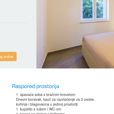
aj online
Raspored prostorija
1 spavaća soba s bračnim krevetom
Dnevni boravak, kauč za razvlačenje za 2 osobe,
kuhinja i blagovaona u jednoj prostoriji
1 kupatilo s tušem i WC-om
1 terasa sa stolom i stolicama