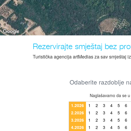
Rezervirajte smještaj bez prov
Turistička agencija artMedias za sav smještaj i
Odaberite razdoblje na
Naglašavamo da se u r
1.2026
1
2
3
4
5
6
2.2026
1
2
3
4
5
6
3.2026
1
2
3
4
5
6
4.2026
1
2
3
4
5
6