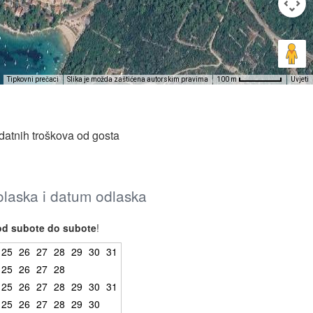
Tipkovni prečaci
Slika je možda zaštićena autorskim pravima
Uvjeti
100 m
datnih troškova od gosta
dolaska i datum odlaska
od subote do subote
!
25
26
27
28
29
30
31
25
26
27
28
25
26
27
28
29
30
31
25
26
27
28
29
30