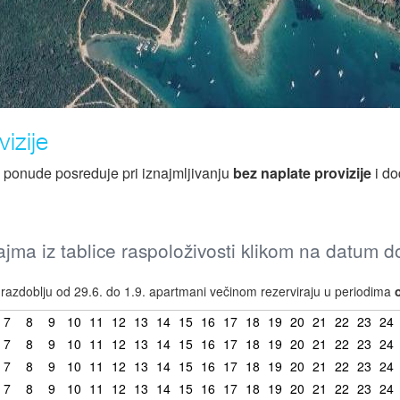
izije
z ponude posreduje pri iznajmljivanju
bez naplate provizije
i do
jma iz tablice raspoloživosti klikom na datum 
azdoblju od 29.6. do 1.9. apartmani večinom rezerviraju u periodima
7
8
9
10
11
12
13
14
15
16
17
18
19
20
21
22
23
24
7
8
9
10
11
12
13
14
15
16
17
18
19
20
21
22
23
24
7
8
9
10
11
12
13
14
15
16
17
18
19
20
21
22
23
24
7
8
9
10
11
12
13
14
15
16
17
18
19
20
21
22
23
24