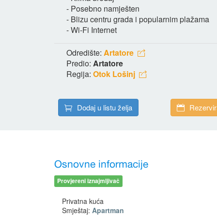
- Posebno namješten
- Blizu centru grada i popularnim plažama
- Wi-Fi Internet
Odredište:
Artatore
Predio:
Artatore
Regija:
Otok Lošinj
Dodaj u listu želja
Rezervir
Osnovne informacije
Provjereni iznajmljivač
Privatna kuća
Smještaj:
Apartman