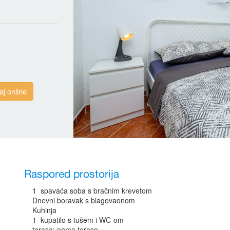
aj online
Raspored prostorija
1 spavaća soba s bračnim krevetom
Dnevni boravak s blagovaonom
Kuhinja
1 kupatilo s tušem i WC-om
terasa: nema terase