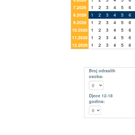
7.2026
1
2
3
4
5
6
8.2026
1
2
3
4
5
6
9.2026
1
2
3
4
5
6
10.2026
1
2
3
4
5
6
11.2026
1
2
3
4
5
6
12.2026
1
2
3
4
5
6
Broj odraslih
osoba:
Djece 12-18
godina: