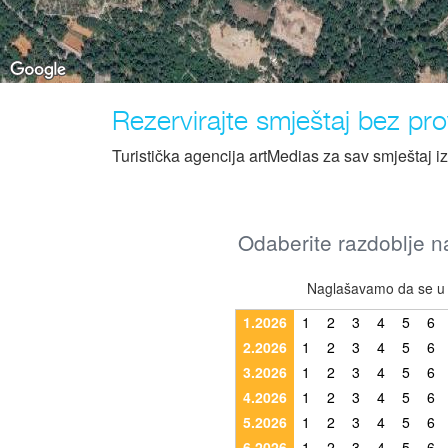
Rezervirajte smještaj bez prov
Turistička agencija artMedias za sav smještaj i
Odaberite razdoblje na
Naglašavamo da se u r
1.2026
1
2
3
4
5
6
2.2026
1
2
3
4
5
6
3.2026
1
2
3
4
5
6
4.2026
1
2
3
4
5
6
5.2026
1
2
3
4
5
6
6.2026
1
2
3
4
5
6