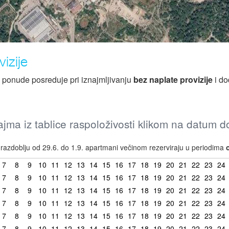
izije
z ponude posreduje pri iznajmljivanju
bez naplate provizije
i do
jma iz tablice raspoloživosti klikom na datum 
azdoblju od 29.6. do 1.9. apartmani večinom rezerviraju u periodima
7
8
9
10
11
12
13
14
15
16
17
18
19
20
21
22
23
24
7
8
9
10
11
12
13
14
15
16
17
18
19
20
21
22
23
24
7
8
9
10
11
12
13
14
15
16
17
18
19
20
21
22
23
24
7
8
9
10
11
12
13
14
15
16
17
18
19
20
21
22
23
24
7
8
9
10
11
12
13
14
15
16
17
18
19
20
21
22
23
24
7
8
9
10
11
12
13
14
15
16
17
18
19
20
21
22
23
24