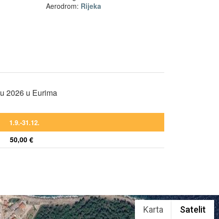
Aerodrom:
Rijeka
nu 2026 u Eurima
1.9.-31.12.
50,00 €
Karta
Satelit