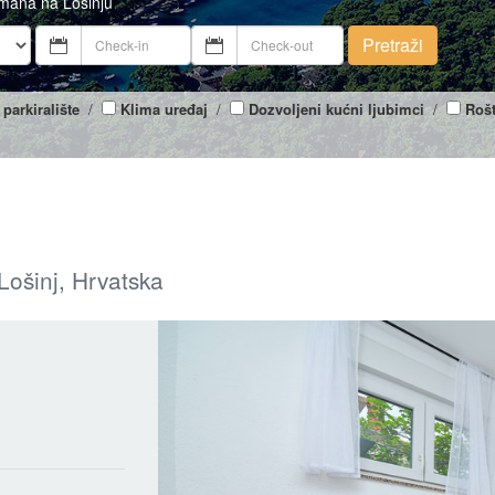
tmana na Lošinju
Pretraži
 parkiralište
/
Klima uređaj
/
Dozvoljeni kućni ljubimci
/
Rošt
Lošinj, Hrvatska