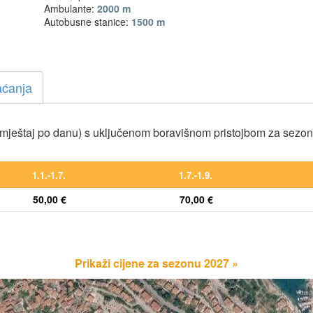
Ambulante:
2000 m
Autobusne stanice:
1500 m
aćanja
mještaj po danu) s uključenom boravišnom pristojbom za sezo
1.1.-1.7.
1.7.-1.9.
50,00 €
70,00 €
Prikaži cijene za sezonu 2027 »