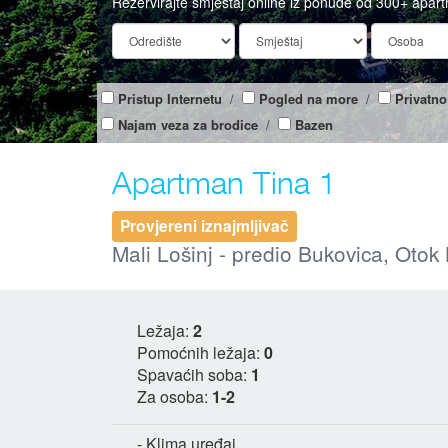
Rezervirajte smještaj online iz ponude od 300+ apar
Pristup Internetu
/
Pogled na more
/
Privatno
Najam veza za brodice
/
Bazen
Apartman Tina 1
Provjereni iznajmljivač
Mali Lošinj - predio Bukovica, Otok 
Ležaja:
2
Pomoćnih ležaja:
0
Spavaćih soba:
1
Za osoba:
1-2
- Klima uređaj