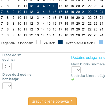
7
8
9
10
11
12
13
14
15
16
17
18
19
20
21
22
23
24
7
8
9
10
11
12
13
14
15
16
17
18
19
20
21
22
23
24
7
8
9
10
11
12
13
14
15
16
17
18
19
20
21
22
23
24
7
8
9
10
11
12
13
14
15
16
17
18
19
20
21
22
23
24
7
8
9
10
11
12
13
14
15
16
17
18
19
20
21
22
23
24
7
8
9
10
11
12
13
14
15
16
17
18
19
20
21
22
23
24
Legenda
Slobodan:
Zauzet:
Rezervacija u tijeku:
Djece do 12
Dodatne usluge na z
godina:
Malih kućnih ljubimaca
Djece do 2 godine
Upotreba klima uređaj
bez ležaja:
Izračun cijene boravka