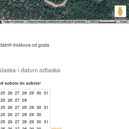
Tipkovni prečaci
Slika je možda zaštićena autorskim pravima
Uvjeti
100 m
datnih troškova od gosta
dolaska i datum odlaska
od subote do subote
!
25
26
27
28
29
30
31
25
26
27
28
25
26
27
28
29
30
31
25
26
27
28
29
30
25
26
27
28
29
30
31
25
26
27
28
29
30