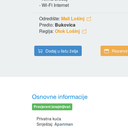
- Wi-Fi Internet
Odredište:
Mali Lošinj
Predio:
Bukovica
Regija:
Otok Lošinj
Dodaj u listu želja
Rezervir
Osnovne informacije
Provjereni iznajmljivač
Privatna kuća
Smještaj:
Apartman