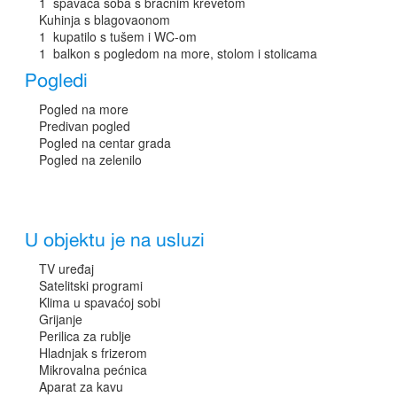
1 spavaća soba s bračnim krevetom
Kuhinja s blagovaonom
1 kupatilo s tušem i WC-om
1 balkon s pogledom na more, stolom i stolicama
Pogledi
Pogled na more
Predivan pogled
Pogled na centar grada
Pogled na zelenilo
U objektu je na usluzi
TV uređaj
Satelitski programi
Klima u spavaćoj sobi
Grijanje
Perilica za rublje
Hladnjak s frizerom
Mikrovalna pećnica
Aparat za kavu