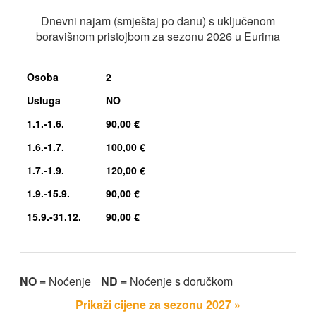
Dnevni najam (smještaj po danu) s uključenom
boravišnom pristojbom za sezonu 2026 u Eurima
Osoba
2
Usluga
NO
1.1.-1.6.
90,00 €
1.6.-1.7.
100,00 €
1.7.-1.9.
120,00 €
1.9.-15.9.
90,00 €
15.9.-31.12.
90,00 €
NO =
Noćenje
ND =
Noćenje s doručkom
Prikaži cijene za sezonu 2027 »