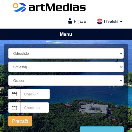
Prijava
Hrvatski
Menu
Lošinj
Pretraži