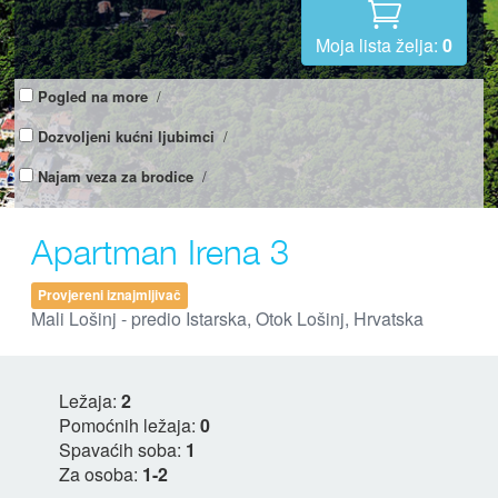
Moja lista želja:
0
Pogled na more
/
Dozvoljeni kućni ljubimci
/
Najam veza za brodice
/
Apartman Irena 3
Provjereni iznajmljivač
Mali Lošinj - predio Istarska, Otok Lošinj, Hrvatska
Ležaja:
2
Pomoćnih ležaja:
0
Spavaćih soba:
1
Za osoba:
1-2