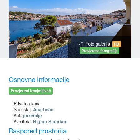
Foto galerija
HD
Provjerene fotografije
Osnovne informacije
Provjereni iznajmljivač
Privatna kuća
Smještaj:
Apartman
Kat:
prizemlje
Kvaliteta:
Higher Standard
Raspored prostorija