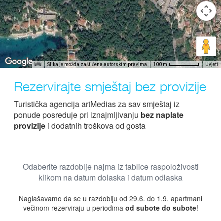
Slika je možda zaštićena autorskim pravima
Uvjeti
100 m
Rezervirajte smještaj bez provizije
Turistička agencija artMedias za sav smještaj iz
ponude posreduje pri iznajmljivanju
bez naplate
provizije
i dodatnih troškova od gosta
Odaberite razdoblje najma iz tablice raspoloživosti
klikom na datum dolaska i datum odlaska
Naglašavamo da se u razdoblju od 29.6. do 1.9. apartmani
večinom rezerviraju u periodima
od subote do subote
!