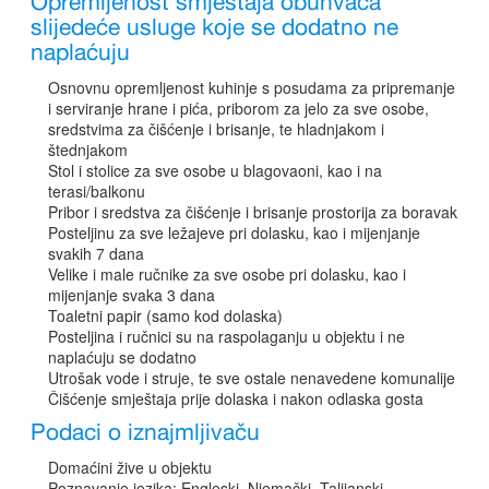
Opremljenost smještaja obuhvaća
slijedeće usluge koje se dodatno ne
naplaćuju
Osnovnu opremljenost kuhinje s posudama za pripremanje
i serviranje hrane i pića, priborom za jelo za sve osobe,
sredstvima za čišćenje i brisanje, te hladnjakom i
štednjakom
Stol i stolice za sve osobe u blagovaoni, kao i na
terasi/balkonu
Pribor i sredstva za čišćenje i brisanje prostorija za boravak
Posteljinu za sve ležajeve pri dolasku, kao i mijenjanje
svakih 7 dana
Velike i male ručnike za sve osobe pri dolasku, kao i
mijenjanje svaka 3 dana
Toaletni papir (samo kod dolaska)
Posteljina i ručnici su na raspolaganju u objektu i ne
naplaćuju se dodatno
Utrošak vode i struje, te sve ostale nenavedene komunalije
Čišćenje smještaja prije dolaska i nakon odlaska gosta
Podaci o iznajmljivaču
Domaćini žive u objektu
Poznavanje jezika: Engleski, Njemački, Talijanski,