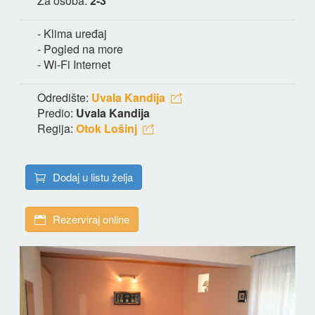
Za osoba:
2-3
- Klima uređaj
- Pogled na more
- Wi-Fi Internet
Odredište:
Uvala Kandija
Predio:
Uvala Kandija
Regija:
Otok Lošinj
Dodaj u listu želja
Rezerviraj online