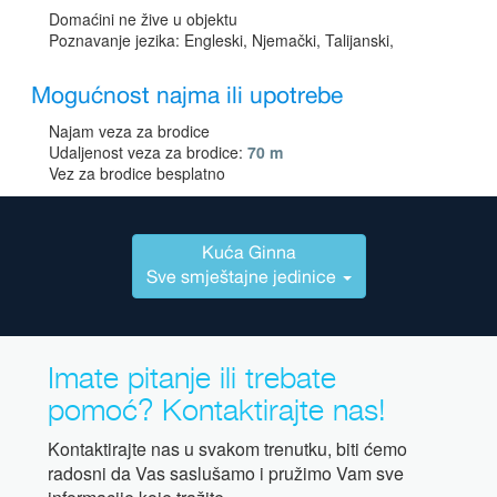
Domaćini ne žive u objektu
Poznavanje jezika: Engleski, Njemački, Talijanski,
Mogućnost najma ili upotrebe
Najam veza za brodice
Udaljenost veza za brodice:
70 m
Vez za brodice besplatno
Kuća Ginna
Sve smještajne jedinice
Imate pitanje ili trebate
pomoć? Kontaktirajte nas!
Kontaktirajte nas u svakom trenutku, biti ćemo
radosni da Vas saslušamo i pružimo Vam sve