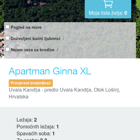
Moja lista želja:
0
Pogled na more
/
Dozvoljeni kućni ljubimci
/
Najam veza za brodice
/
Apartman Ginna XL
Provjereni iznajmljivač
Uvala Kandija - predio Uvala Kandija, Otok Lošinj,
Hrvatska
Ležaja:
2
Pomoćnih ležaja:
1
Spavaćih soba:
1