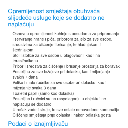
Opremljenost smještaja obuhvaća
slijedeće usluge koje se dodatno ne
naplaćuju
Osnovnu opremljenost kuhinje s posudama za pripremanje
i serviranje hrane i pića, priborom za jelo za sve osobe,
sredstvima za čišćenje i brisanje, te hladnjakom i
štednjakom
Stol i stolice za sve osobe u blagovaoni, kao i na
terasi/balkonu
Pribor i sredstva za čišćenje i brisanje prostorija za boravak
Posteljinu za sve ležajeve pri dolasku, kao i mijenjanje
svakih 7 dana
Velike i male ručnike za sve osobe pri dolasku, kao i
mijenjanje svaka 3 dana
Toaletni papir (samo kod dolaska)
Posteljina i ručnici su na raspolaganju u objektu i ne
naplaćuju se dodatno
Utrošak vode i struje, te sve ostale nenavedene komunalije
Čišćenje smještaja prije dolaska i nakon odlaska gosta
Podaci o iznajmljivaču