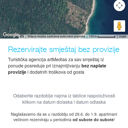
Slika je možda zaštićena autorskim pravima
Uvjeti
100 m
Rezervirajte smještaj bez provizije
Turistička agencija artMedias za sav smještaj iz
ponude posreduje pri iznajmljivanju
bez naplate
provizije
i dodatnih troškova od gosta
Odaberite razdoblje najma iz tablice raspoloživosti
klikom na datum dolaska i datum odlaska
Naglašavamo da se u razdoblju od 29.6. do 1.9. apartmani
večinom rezerviraju u periodima
od subote do subote
!