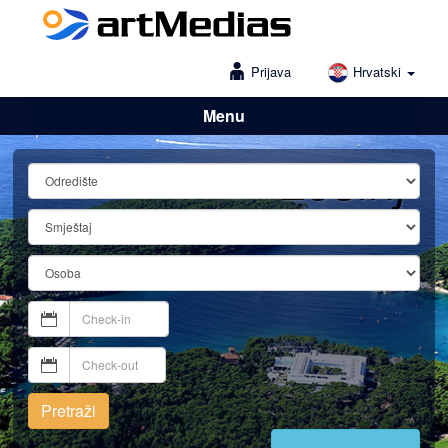
Prijava
Hrvatski
Menu
Lošinj
Pretraži