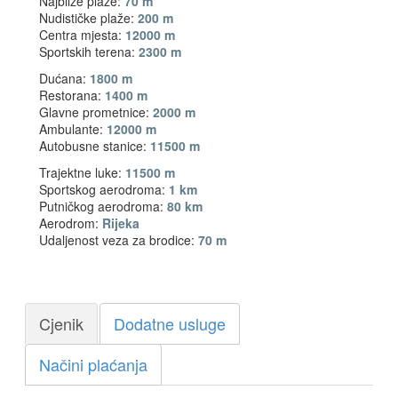
Najbliže plaže:
70 m
Nudističke plaže:
200 m
Centra mjesta:
12000 m
Sportskih terena:
2300 m
Dućana:
1800 m
Restorana:
1400 m
Glavne prometnice:
2000 m
Ambulante:
12000 m
Autobusne stanice:
11500 m
Trajektne luke:
11500 m
Sportskog aerodroma:
1 km
Putničkog aerodroma:
80 km
Aerodrom:
Rijeka
Udaljenost veza za brodice:
70 m
Cjenik
Dodatne usluge
Načini plaćanja