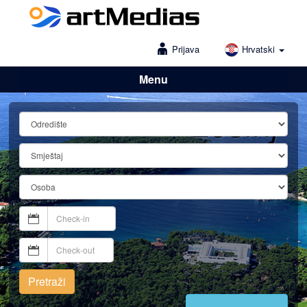
Prijava
Hrvatski
Menu
Lošinj
Pretraži