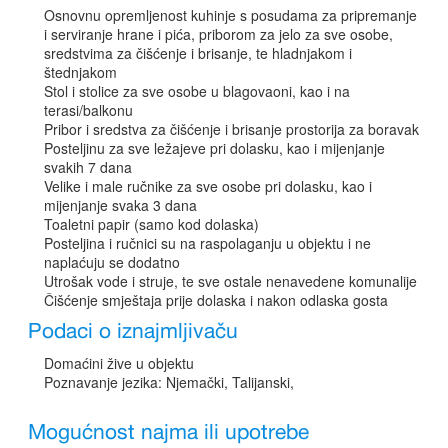
Osnovnu opremljenost kuhinje s posudama za pripremanje
i serviranje hrane i pića, priborom za jelo za sve osobe,
sredstvima za čišćenje i brisanje, te hladnjakom i
štednjakom
Stol i stolice za sve osobe u blagovaoni, kao i na
terasi/balkonu
Pribor i sredstva za čišćenje i brisanje prostorija za boravak
Posteljinu za sve ležajeve pri dolasku, kao i mijenjanje
svakih 7 dana
Velike i male ručnike za sve osobe pri dolasku, kao i
mijenjanje svaka 3 dana
Toaletni papir (samo kod dolaska)
Posteljina i ručnici su na raspolaganju u objektu i ne
naplaćuju se dodatno
Utrošak vode i struje, te sve ostale nenavedene komunalije
Čišćenje smještaja prije dolaska i nakon odlaska gosta
Podaci o iznajmljivaču
Domaćini žive u objektu
Poznavanje jezika: Njemački, Talijanski,
Mogućnost najma ili upotrebe