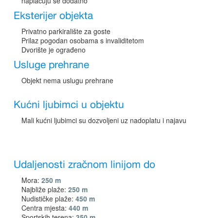
naplaćuju se dodatno
Eksterijer objekta
Privatno parkiralište za goste
Prilaz pogodan osobama s invaliditetom
Dvorište je ograđeno
Usluge prehrane
Objekt nema uslugu prehrane
Kućni ljubimci u objektu
Mali kućni ljubimci su dozvoljeni uz nadoplatu i najavu
Udaljenosti zračnom linijom do
Mora:
250 m
Najbliže plaže:
250 m
Nudističke plaže:
450 m
Centra mjesta:
440 m
Sportskih terena:
350 m