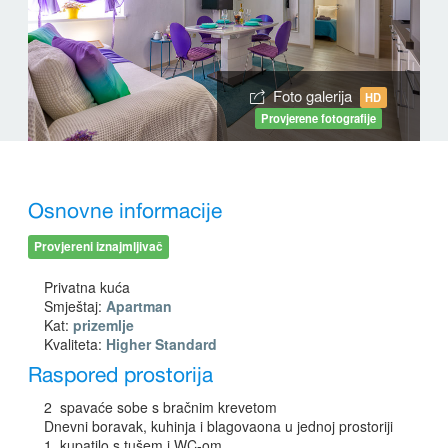
Foto galerija
HD
Provjerene fotografije
Osnovne informacije
Provjereni iznajmljivač
Privatna kuća
Smještaj:
Apartman
Kat:
prizemlje
Kvaliteta:
Higher Standard
Raspored prostorija
2 spavaće sobe s bračnim krevetom
Dnevni boravak, kuhinja i blagovaona u jednoj prostoriji
1 kupatilo s tušem i WC-om