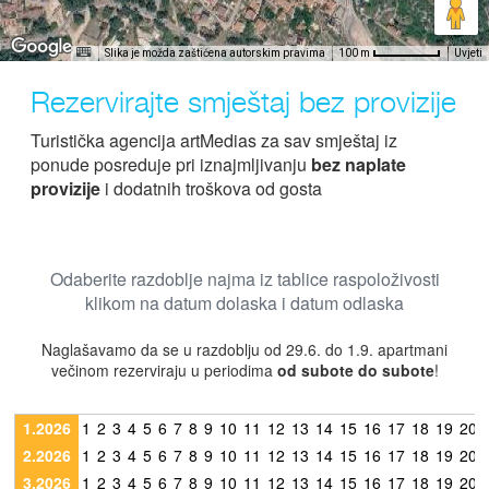
Slika je možda zaštićena autorskim pravima
Uvjeti
100 m
Rezervirajte smještaj bez provizije
Turistička agencija artMedias za sav smještaj iz
ponude posreduje pri iznajmljivanju
bez naplate
provizije
i dodatnih troškova od gosta
Odaberite razdoblje najma iz tablice raspoloživosti
klikom na datum dolaska i datum odlaska
Naglašavamo da se u razdoblju od 29.6. do 1.9. apartmani
večinom rezerviraju u periodima
od subote do subote
!
1.2026
1
2
3
4
5
6
7
8
9
10
11
12
13
14
15
16
17
18
19
20
2.2026
1
2
3
4
5
6
7
8
9
10
11
12
13
14
15
16
17
18
19
20
3.2026
1
2
3
4
5
6
7
8
9
10
11
12
13
14
15
16
17
18
19
20