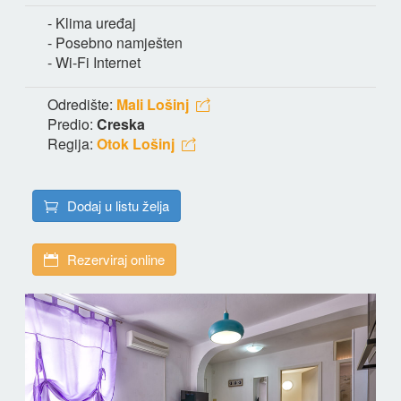
- Klima uređaj
- Posebno namješten
- Wi-Fi Internet
Odredište:
Mali Lošinj
Predio:
Creska
Regija:
Otok Lošinj
Dodaj u listu želja
Rezerviraj online