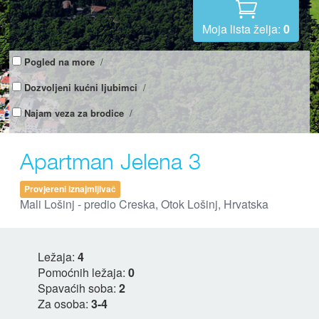
Moja lista želja:
0
Pogled na more
/
Dozvoljeni kućni ljubimci
/
Najam veza za brodice
/
Apartman Jelena 3
Provjereni iznajmljivač
Mali Lošinj - predio Creska, Otok Lošinj, Hrvatska
Ležaja:
4
Pomoćnih ležaja:
0
Spavaćih soba:
2
Za osoba:
3-4