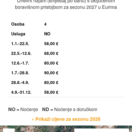
Dnevni najam (smještaj po danu) s uključenom
boravišnom pristojbom za sezonu 2027 u Eurima
Osoba
4
Usluga
NO
1.1.-22.5.
58,00 €
22.5.-12.6.
68,00 €
12.6.-1.7.
80,00 €
1.7.-28.8.
90,00 €
28.8.-4.9.
80,00 €
4.9.-31.12.
58,00 €
NO =
Noćenje
ND =
Noćenje s doručkom
« Prikaži cijene za sezonu 2026