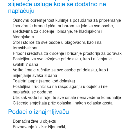
slijedeće usluge koje se dodatno ne
naplaćuju
Osnovnu opremljenost kuhinje s posudama za pripremanje
i serviranje hrane i pića, priborom za jelo za sve osobe,
sredstvima za čišćenje i brisanje, te hladnjakom i
štednjakom
Stol i stolice za sve osobe u blagovaoni, kao i na
terasi/balkonu
Pribor i sredstva za čišćenje i brisanje prostorija za boravak
Posteljinu za sve ležajeve pri dolasku, kao i mijenjanje
svakih 7 dana
Velike i male ručnike za sve osobe pri dolasku, kao i
mijenjanje svaka 3 dana
Toaletni papir (samo kod dolaska)
Posteljina i ručnici su na raspolaganju u objektu i ne
naplaćuju se dodatno
Utrošak vode i struje, te sve ostale nenavedene komunalije
Čišćenje smještaja prije dolaska i nakon odlaska gosta
Podaci o iznajmljivaču
Domaćini žive u objektu
Poznavanje jezika: Njemački,