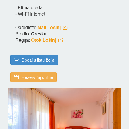
- Klima uređaj
- Wi-Fi Internet
Odredište:
Mali Lošinj
Predio:
Creska
Regija:
Otok Lošinj
Dodaj u listu želja
Rezerviraj online