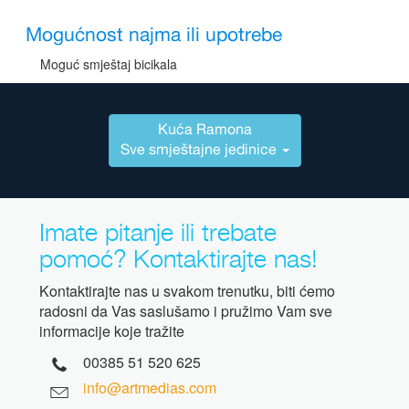
Mogućnost najma ili upotrebe
Moguć smještaj bicikala
Kuća Ramona
Sve smještajne jedinice
Imate pitanje ili trebate
pomoć? Kontaktirajte nas!
Kontaktirajte nas u svakom trenutku, biti ćemo
radosni da Vas saslušamo i pružimo Vam sve
informacije koje tražite
00385 51 520 625
info@artmedias.com