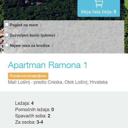
Moja lista želja:
0
Pogled na more
/
Dozvoljeni kućni ljubimci
/
Najam veza za brodice
/
Apartman Ramona 1
Provjereni iznajmljivač
Mali Lošinj - predio Creska, Otok Lošinj, Hrvatska
Ležaja:
4
Pomoćnih ležaja:
0
Spavaćih soba:
2
Za osoba:
3-4