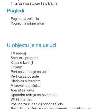
1 terasa sa stolom i stolicama
Pogledi
Pogled na zelenilo
Pogled na mirnu ulicu
U objektu je na usluzi
TV uređaj
Satelitski programi
Klima u kuhinji
Grijanje
Perilica za rublje na upit
Perilica za posuđe
Hladnjak s frizerom
Mikrovalna pećnica
Aparat za kavu
Upotreba roštilja na otvorenom
Wi-Fi Internet
Posuđe za kuhanje i pribor za jelo
Posteljina i ručnici su na raspolaganju u objektu i ne