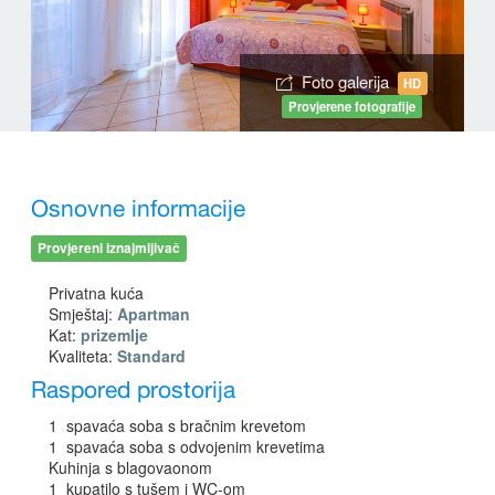
Foto galerija
HD
Provjerene fotografije
Osnovne informacije
Provjereni iznajmljivač
Privatna kuća
Smještaj:
Apartman
Kat:
prizemlje
Kvaliteta:
Standard
Raspored prostorija
1 spavaća soba s bračnim krevetom
1 spavaća soba s odvojenim krevetima
Kuhinja s blagovaonom
1 kupatilo s tušem i WC-om