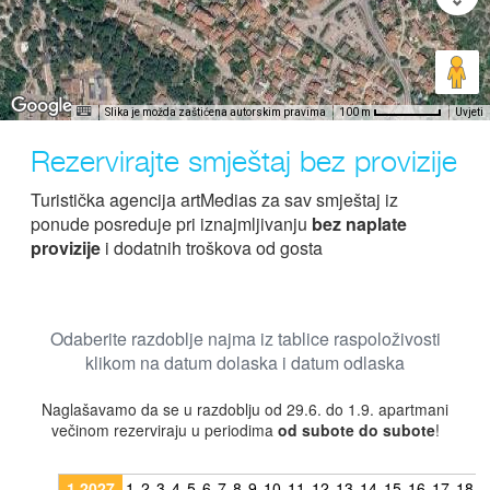
Slika je možda zaštićena autorskim pravima
Uvjeti
100 m
Rezervirajte smještaj bez provizije
Turistička agencija artMedias za sav smještaj iz
ponude posreduje pri iznajmljivanju
bez naplate
provizije
i dodatnih troškova od gosta
Odaberite razdoblje najma iz tablice raspoloživosti
klikom na datum dolaska i datum odlaska
Naglašavamo da se u razdoblju od 29.6. do 1.9. apartmani
večinom rezerviraju u periodima
od subote do subote
!
1.2027
1
2
3
4
5
6
7
8
9
10
11
12
13
14
15
16
17
18
1