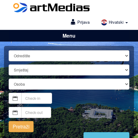
Prijava
Hrvatski
Menu
Lošinj
Pretraži