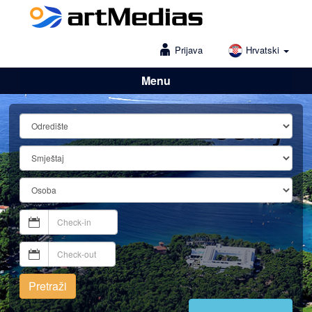
Prijava
Hrvatski
Menu
Lošinj
Pretraži