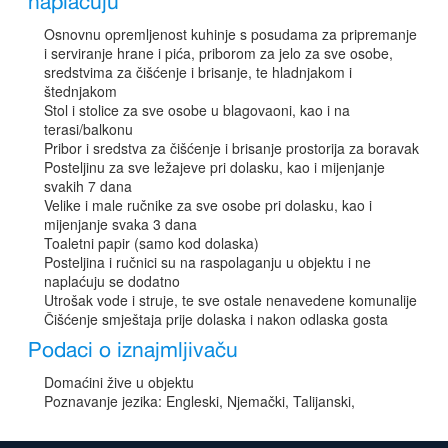
naplaćuju
Osnovnu opremljenost kuhinje s posudama za pripremanje
i serviranje hrane i pića, priborom za jelo za sve osobe,
sredstvima za čišćenje i brisanje, te hladnjakom i
štednjakom
Stol i stolice za sve osobe u blagovaoni, kao i na
terasi/balkonu
Pribor i sredstva za čišćenje i brisanje prostorija za boravak
Posteljinu za sve ležajeve pri dolasku, kao i mijenjanje
svakih 7 dana
Velike i male ručnike za sve osobe pri dolasku, kao i
mijenjanje svaka 3 dana
Toaletni papir (samo kod dolaska)
Posteljina i ručnici su na raspolaganju u objektu i ne
naplaćuju se dodatno
Utrošak vode i struje, te sve ostale nenavedene komunalije
Čišćenje smještaja prije dolaska i nakon odlaska gosta
Podaci o iznajmljivaču
Domaćini žive u objektu
Poznavanje jezika: Engleski, Njemački, Talijanski,