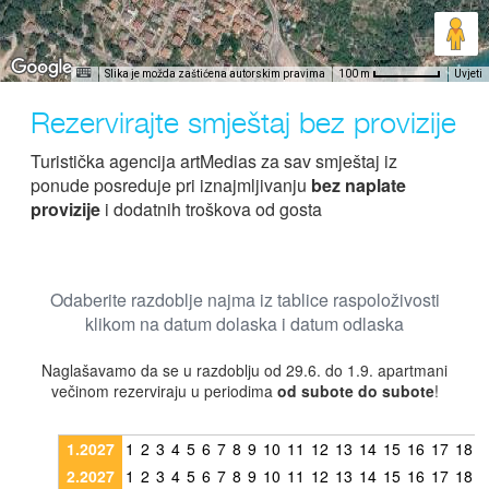
Slika je možda zaštićena autorskim pravima
Uvjeti
100 m
Rezervirajte smještaj bez provizije
Turistička agencija artMedias za sav smještaj iz
ponude posreduje pri iznajmljivanju
bez naplate
provizije
i dodatnih troškova od gosta
Odaberite razdoblje najma iz tablice raspoloživosti
klikom na datum dolaska i datum odlaska
Naglašavamo da se u razdoblju od 29.6. do 1.9. apartmani
večinom rezerviraju u periodima
od subote do subote
!
1.2027
1
2
3
4
5
6
7
8
9
10
11
12
13
14
15
16
17
18
1
2.2027
1
2
3
4
5
6
7
8
9
10
11
12
13
14
15
16
17
18
1