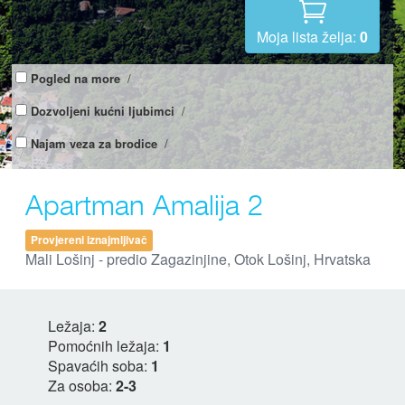
Moja lista želja:
0
Pogled na more
/
Dozvoljeni kućni ljubimci
/
Najam veza za brodice
/
Apartman Amalija 2
Provjereni iznajmljivač
Mali Lošinj - predio Zagazinjine, Otok Lošinj, Hrvatska
Ležaja:
2
Pomoćnih ležaja:
1
Spavaćih soba:
1
Za osoba:
2-3