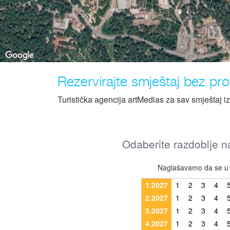
Rezervirajte smještaj bez prov
Turistička agencija artMedias za sav smještaj i
Odaberite razdoblje na
Naglašavamo da se u r
1.2027
1
2
3
4
2.2027
1
2
3
4
3.2027
1
2
3
4
4.2027
1
2
3
4