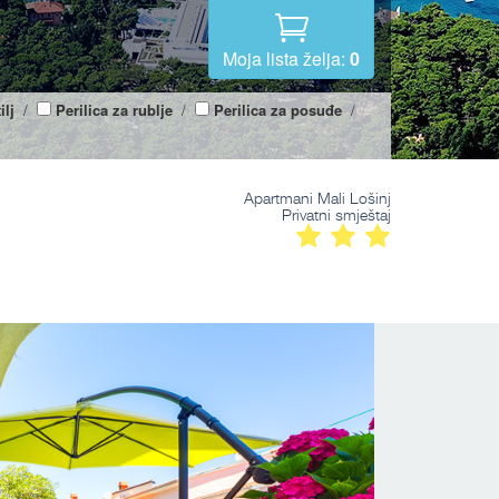
Moja lista želja:
0
ilj
/
Perilica za rublje
/
Perilica za posuđe
/
Apartmani Mali Lošinj
Privatni smještaj