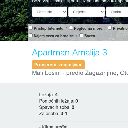
Rezervirajte smještaj online iz ponude od 300+ apar
Pristup Internetu
/
Pogled na more
/
Privatno
Najam veza za brodice
/
Bazen
Apartman Amalija 3
Provjereni iznajmljivač
Mali Lošinj - predio Zagazinjine, Ot
Ležaja:
4
Pomoćnih ležaja:
0
Spavaćih soba:
2
Za osoba:
3-4
- Klima uređaj