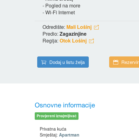
- Pogled na more
- Wi-Fi Internet
Odredište:
Mali Lošinj
Predio:
Zagazinjine
Regija:
Otok Lošinj
Dodaj u listu želja
Rezervir
Osnovne informacije
Provjereni iznajmljivač
Privatna kuća
Smještaj:
Apartman