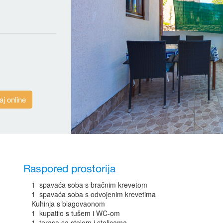
aj online
Raspored prostorija
1 spavaća soba s bračnim krevetom
1 spavaća soba s odvojenim krevetima
Kuhinja s blagovaonom
1 kupatilo s tušem i WC-om
1 terasa sa stolom i stolicama