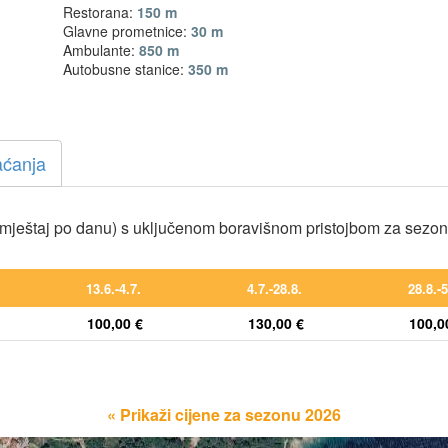
Restorana:
150 m
Glavne prometnice:
30 m
Ambulante:
850 m
Autobusne stanice:
350 m
aćanja
mještaj po danu) s uključenom boravišnom pristojbom za sezo
13.6.-4.7.
4.7.-28.8.
28.8.-5
100,00 €
130,00 €
100,0
« Prikaži cijene za sezonu 2026