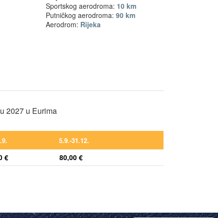
Sportskog aerodroma:
10 km
Putničkog aerodroma:
90 km
Aerodrom:
Rijeka
nu 2027 u Eurima
.9.
5.9.-31.12.
0 €
80,00 €