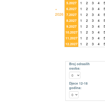
5.2027
1
2
3
4
«
6.2027
1
2
3
4
2026
7.2027
1
2
3
4
8.2027
1
2
3
4
9.2027
1
2
3
4
10.2027
1
2
3
4
11.2027
1
2
3
4
12.2027
1
2
3
4
Broj odraslih
osoba:
Djece 12-18
godina: