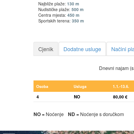
Najbliže plaže:
130 m
Nudističke plaže:
500 m
Centra mjesta:
450 m
Sportskih terena:
350 m
Cjenik
Dodatne usluge
Načini pl
Dnevni najam (s
Osoba
Usluga
1.1.-13.6.
4
NO
80,00 €
NO =
Noćenje
ND =
Noćenje s doručkom