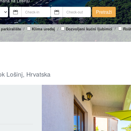
tmana na Lošinju
Pretraži
 parkiralište
/
Klima uređaj
/
Dozvoljeni kućni ljubimci
/
Rošt
ok Lošinj, Hrvatska