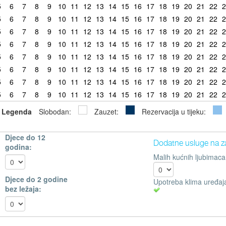
5
6
7
8
9
10
11
12
13
14
15
16
17
18
19
20
21
22
2
5
6
7
8
9
10
11
12
13
14
15
16
17
18
19
20
21
22
2
5
6
7
8
9
10
11
12
13
14
15
16
17
18
19
20
21
22
2
5
6
7
8
9
10
11
12
13
14
15
16
17
18
19
20
21
22
2
5
6
7
8
9
10
11
12
13
14
15
16
17
18
19
20
21
22
2
5
6
7
8
9
10
11
12
13
14
15
16
17
18
19
20
21
22
2
5
6
7
8
9
10
11
12
13
14
15
16
17
18
19
20
21
22
2
5
6
7
8
9
10
11
12
13
14
15
16
17
18
19
20
21
22
2
Legenda
Slobodan:
Zauzet:
Rezervacija u tijeku:
Djece do 12
Dodatne usluge na z
godina:
Malih kućnih ljubimaca
Djece do 2 godine
Upotreba klima uređaj
bez ležaja: