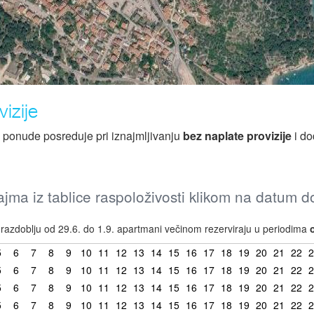
izije
z ponude posreduje pri iznajmljivanju
bez naplate provizije
i do
jma iz tablice raspoloživosti klikom na datum 
azdoblju od 29.6. do 1.9. apartmani večinom rezerviraju u periodima
5
6
7
8
9
10
11
12
13
14
15
16
17
18
19
20
21
22
2
5
6
7
8
9
10
11
12
13
14
15
16
17
18
19
20
21
22
2
5
6
7
8
9
10
11
12
13
14
15
16
17
18
19
20
21
22
2
5
6
7
8
9
10
11
12
13
14
15
16
17
18
19
20
21
22
2