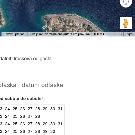
Tipkovni prečaci
Slika je možda zaštićena autorskim pravima
Uvjeti
100 m
datnih troškova od gosta
dolaska i datum odlaska
od subote do subote
!
3
24
25
26
27
28
29
30
31
3
24
25
26
27
28
3
24
25
26
27
28
29
30
31
3
24
25
26
27
28
29
30