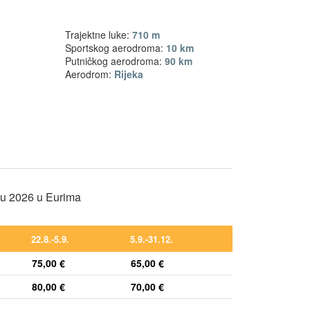
Trajektne luke:
710 m
Sportskog aerodroma:
10 km
Putničkog aerodroma:
90 km
Aerodrom:
Rijeka
nu 2026 u Eurima
22.8.-5.9.
5.9.-31.12.
75,00 €
65,00 €
80,00 €
70,00 €