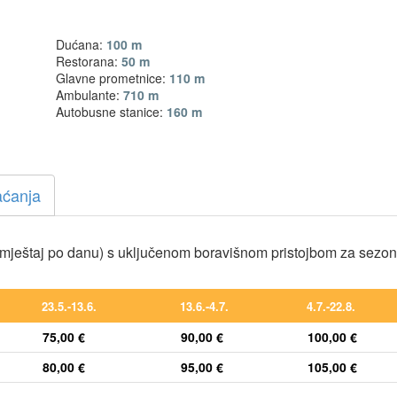
Dućana:
100 m
Restorana:
50 m
Glavne prometnice:
110 m
Ambulante:
710 m
Autobusne stanice:
160 m
aćanja
mještaj po danu) s uključenom boravišnom pristojbom za sezo
23.5.-13.6.
13.6.-4.7.
4.7.-22.8.
75,00 €
90,00 €
100,00 €
80,00 €
95,00 €
105,00 €