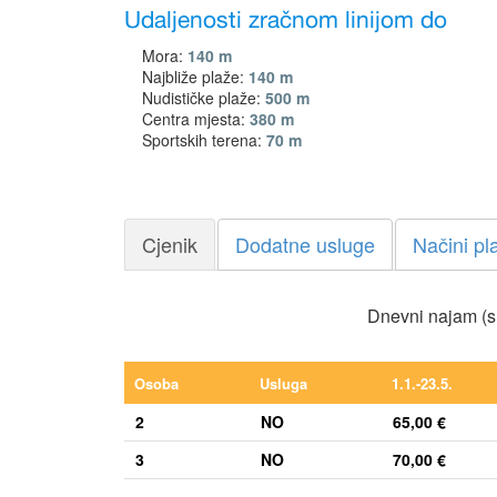
Udaljenosti zračnom linijom do
Mora:
140 m
Najbliže plaže:
140 m
Nudističke plaže:
500 m
Centra mjesta:
380 m
Sportskih terena:
70 m
Cjenik
Dodatne usluge
Načini pl
Dnevni najam (s
Osoba
Usluga
1.1.-23.5.
2
NO
65,00 €
3
NO
70,00 €