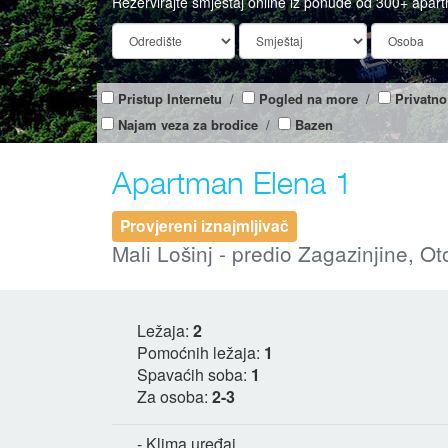
Rezervirajte smještaj online iz ponude od 300+ apar
Pristup Internetu
/
Pogled na more
/
Privatno
Najam veza za brodice
/
Bazen
Apartman Elena 1
Provjereni iznajmljivač
Mali Lošinj - predio Zagazinjine, Ot
Ležaja:
2
Pomoćnih ležaja:
1
Spavaćih soba:
1
Za osoba:
2-3
- Klima uređaj