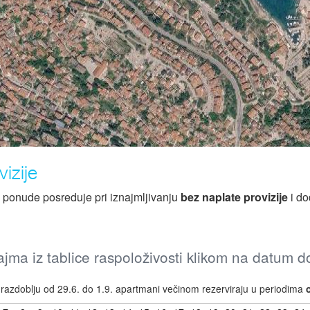
izije
z ponude posreduje pri iznajmljivanju
bez naplate provizije
i do
jma iz tablice raspoloživosti klikom na datum 
azdoblju od 29.6. do 1.9. apartmani večinom rezerviraju u periodima