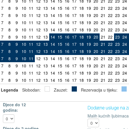
7
8
9
10
11
12
13
14
15
16
17
18
19
20
21
22
23
24
7
8
9
10
11
12
13
14
15
16
17
18
19
20
21
22
23
24
7
8
9
10
11
12
13
14
15
16
17
18
19
20
21
22
23
24
7
8
9
10
11
12
13
14
15
16
17
18
19
20
21
22
23
24
7
8
9
10
11
12
13
14
15
16
17
18
19
20
21
22
23
24
7
8
9
10
11
12
13
14
15
16
17
18
19
20
21
22
23
24
7
8
9
10
11
12
13
14
15
16
17
18
19
20
21
22
23
24
7
8
9
10
11
12
13
14
15
16
17
18
19
20
21
22
23
24
7
8
9
10
11
12
13
14
15
16
17
18
19
20
21
22
23
24
7
8
9
10
11
12
13
14
15
16
17
18
19
20
21
22
23
24
7
8
9
10
11
12
13
14
15
16
17
18
19
20
21
22
23
24
7
8
9
10
11
12
13
14
15
16
17
18
19
20
21
22
23
24
Legenda
Slobodan:
Zauzet:
Rezervacija u tijeku:
Djece do 12
Dodatne usluge na z
godina:
Malih kućnih ljubimaca
Djece do 2 godine