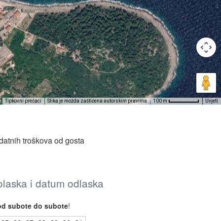
Tipkovni prečaci
Slika je možda zaštićena autorskim pravima
Uvjeti
100 m
datnih troškova od gosta
dolaska i datum odlaska
od subote do subote
!