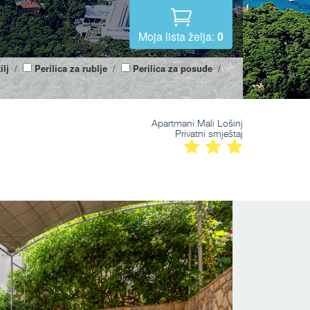
Moja lista želja:
0
ilj
/
Perilica za rublje
/
Perilica za posuđe
/
Apartmani Mali Lošinj
Privatni smještaj