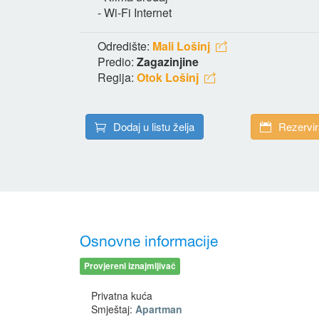
- Wi-Fi Internet
Odredište:
Mali Lošinj
Predio:
Zagazinjine
Regija:
Otok Lošinj
Dodaj u listu želja
Rezervir
Osnovne informacije
Provjereni iznajmljivač
Privatna kuća
Smještaj:
Apartman