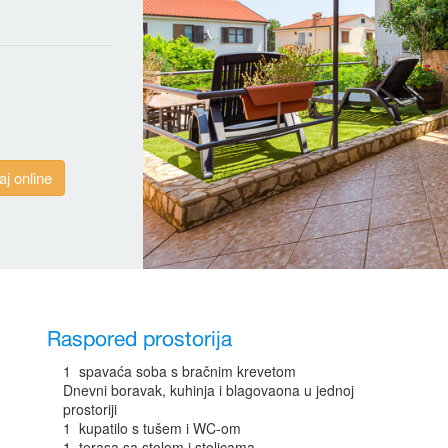
aj online
Raspored prostorija
1 spavaća soba s bračnim krevetom
Dnevni boravak, kuhinja i blagovaona u jednoj
prostoriji
1 kupatilo s tušem i WC-om
1 terasa sa stolom i stolicama