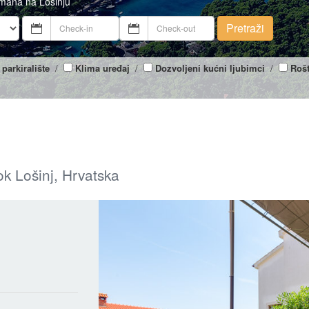
tmana na Lošinju
Pretraži
 parkiralište
/
Klima uređaj
/
Dozvoljeni kućni ljubimci
/
Rošt
ok Lošinj, Hrvatska